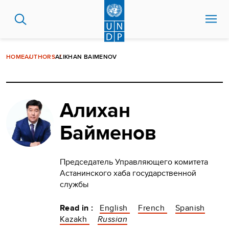
Skip
to
main
content
HOME
AUTHORS
ALIKHAN BAIMENOV
Алихан
Байменов
Председатель Управляющего комитета
Астанинского хаба государственной
службы
Read in :
English
French
Spanish
Kazakh
Russian