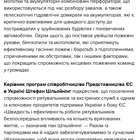
молотки та акумуляторні комбіновані перфоратори, що
використовуються під час розбору завалів, а також
телескопічні гідравлічні домкрати на акумуляторах, які є
критично важливими для швидкого доступу до
постраждалих у зруйнованих будівлях і понівечених
автомобілях. Окрім цього, до поставок увійшли пожежні
рукави, бензопили та мотопомпи, які сприятимуть
ефективному гасінню пожеж і боротьбі з підтопленнями,
спричиненими як обстрілами, так і іншими факторами,
що покращить спроможність місцевих пожежних команд
у громадах.
Керівник програм співробітництва Представництва ЄС
в Україні Штефан Шльойнінг
підкреслив, що посилення
спроможності рятувальників та екстрених служб є одним
із ключових пріоритетів підтримки України з боку ЄС.
«Швидкість і ефективність роботи рятувальників
безпосередньо впливають на кількість врятованих
життів, — зазначив пан Шльойнінг. — Разом із
партнерами ми й надалі забезпечуватимемо їх сучасним
обладнанням, щоб вони могли оперативно реагувати на