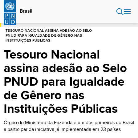
Passar
para
Brasil
o
conteúdo
INÍCIO
BRASIL
principal
TESOURO NACIONAL ASSINA ADESÃO AO SELO
PNUD PARA IGUALDADE DE GÊNERO NAS
INSTITUIÇÕES PÚBLICAS
Tesouro Nacional
assina adesão ao Selo
PNUD para Igualdade
de Gênero nas
Instituições Públicas
Órgão do Ministério da Fazenda é um dos primeiros do Brasil
a participar da iniciativa já implementada em 23 países