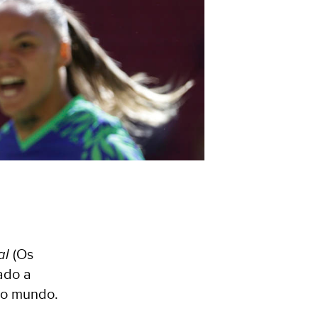
al
(Os
ado a
no mundo.