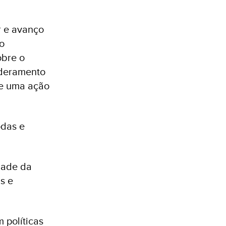
r e avanço
o
obre o
oderamento
de uma ação
odas e
dade da
s e
m políticas