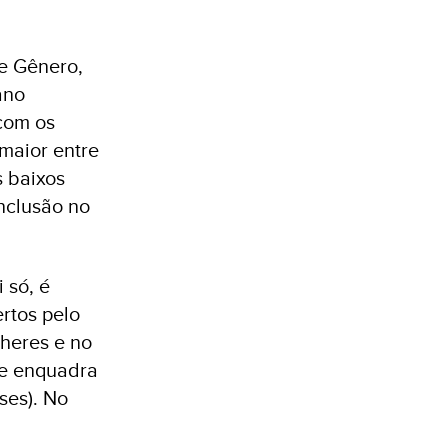
e Gênero,
ano
com os
 maior entre
s baixos
nclusão no
 só, é
ertos pelo
heres e no
se enquadra
ses). No