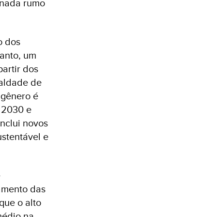
rnada rumo
o dos
tanto, um
artir dos
ualdade de
 gênero é
a 2030 e
nclui novos
stentável e
e
amento das
que o alto
médio na