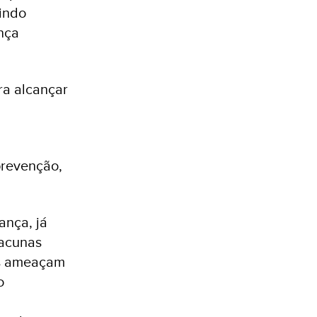
uindo
ença
ra alcançar
prevenção,
ança, já
lacunas
is ameaçam
o