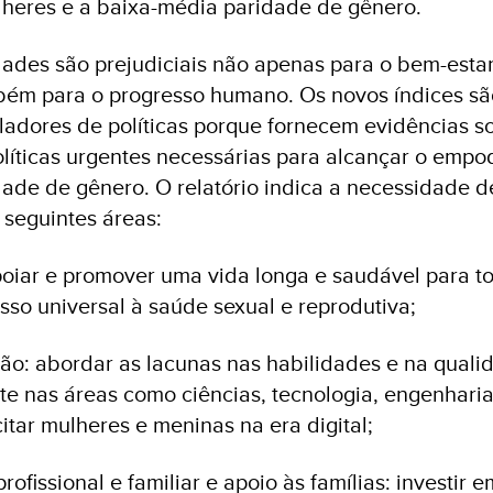
eres e a baixa-média paridade de gênero.
idades são prejudiciais não apenas para o bem-esta
bém para o progresso humano. Os novos índices sã
ladores de políticas porque fornecem evidências s
olíticas urgentes necessárias para alcançar o emp
dade de gênero. O relatório indica a necessidade 
 seguintes áreas:
apoiar e promover uma vida longa e saudável para t
so universal à saúde sexual e reprodutiva;
ão: abordar as lacunas nas habilidades e na quali
e nas áreas como ciências, tecnologia, engenharia
tar mulheres e meninas na era digital;
profissional e familiar e apoio às famílias: investir e