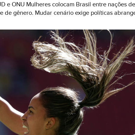
NUD e ONU Mulheres colocam Brasil entre nações d
 de gênero. Mudar cenário exige políticas abrang