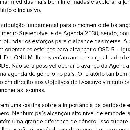
ar medidas mais bem informadas e acelerar a jo
ário e inclusivo.
ontribuição fundamental para o momento de balanç
imento Sustentável e da Agenda 2030, sendo, por
profundar os esforços para o alcance das metas. A p
em orientar os esforços para alcançar o OSD 5 – Ig
NUD e ONU Mulheres enfatizam que a igualdade de
 ODS. Não será possível operar o avanço da Agend
a agenda de gênero no país. O relatório também i
o em direção aos Objetivos de Desenvolvimento Su
ncher as lacunas.
rem uma cortina sobre a importância da paridade 
ro. Nenhum país alcançou alto nível de empoder
ém uma grande diferença de gênero. Isso sugere 
heres não é possível com desempenho baixo ou 