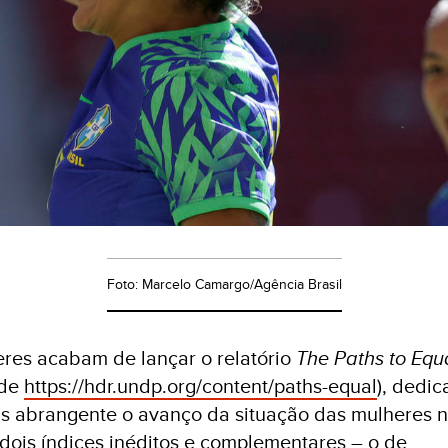
Foto: Marcelo Camargo/Agência Brasil
es acabam de lançar o relatório
The Paths to Equ
ade
https://hdr.undp.org/content/paths-equal
), dedic
s abrangente o avanço da situação das mulheres 
 dois índices inéditos e complementares – o de