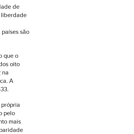
idade de
 liberdade
 países são
o que o
dos oito
z na
ca. A
633.
 própria
o pelo
nto mais
 paridade