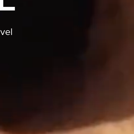
L
vel