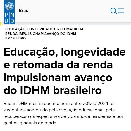
Passar
para
Brasil
o
conteúdo
INÍCIO
BRASIL
principal
EDUCAÇÃO, LONGEVIDADE E RETOMADA DA
RENDA IMPULSIONAM AVANÇO DO IDHM
BRASILEIRO
Educação, longevidade
e retomada da renda
impulsionam avanço
do IDHM brasileiro
Radar IDHM mostra que melhora entre 2012 e 2024 foi
sustentada sobretudo pela evolução educacional, pela
recuperação da expectativa de vida após a pandemia e por
ganhos graduais de renda.