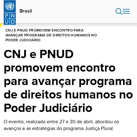
Passar
para
Brasil
o
conteúdo
INÍCIO
BRASIL
principal
CNJ E PNUD PROMOVEM ENCONTRO PARA
AVANÇAR PROGRAMA DE DIREITOS HUMANOS NO
PODER JUDICIÁRIO
CNJ e PNUD
promovem encontro
para avançar programa
de direitos humanos no
Poder Judiciário
O evento, realizado entre 27 e 30 de abril, abordou os
avanços e as estratégias do programa Justiça Plural.