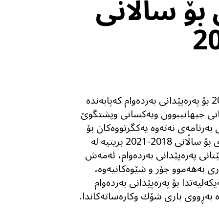
 بۆ ساڵانی
ديارى كراو له‌ئەجێندای 2030 بۆ پەرەپێدانی بەردەوام كه‌پابەندە
کانی جیهانیبوون ویەکسانی وپشتگوێ
ەرنامەی نەتەوە یەکگرتووەکان بۆ
پەرەپێدان بۆ پلانی ستراتیژی بۆ ساڵانی 2018-2021 بریتیە لە
ێنانی پەرەپێدانی بەردەوام، ئه‌مه‌ش
ی بەهەموو جۆر و شێوەکانیەوە،
کەلیەتدا بۆ پەرەپێدانی بەردەوام
ە بەڕووی بارى شۆك وکارەساته‌كاندا.