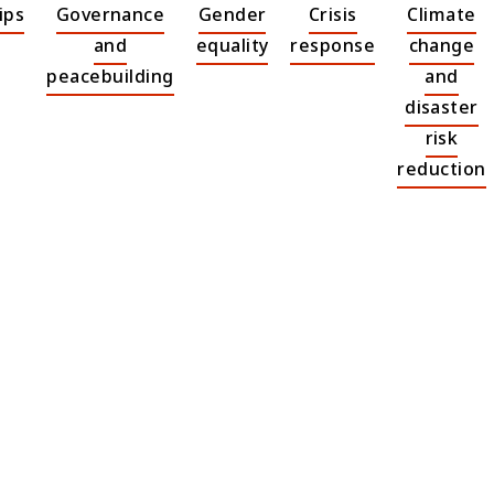
ips
Governance
Gender
Crisis
Climate
and
equality
response
change
peacebuilding
and
disaster
risk
reduction