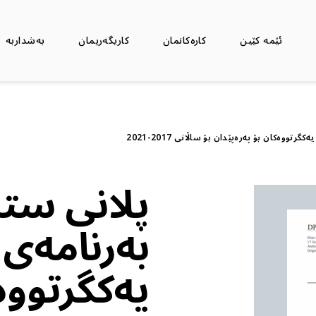
ئێمە كێین
كارەكانمان
كاریگەريمان
بەشداربە
تووەکان بۆ پەرەپێدان بۆ ساڵانی 2017-2021
پلانی ستر
بەرنامەی 
یەکگرتووە