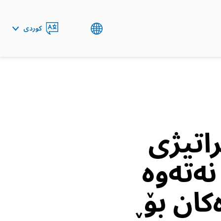
کوردی
ENGLISH
العربية
اتیژی
نەتەوە
کان بۆ