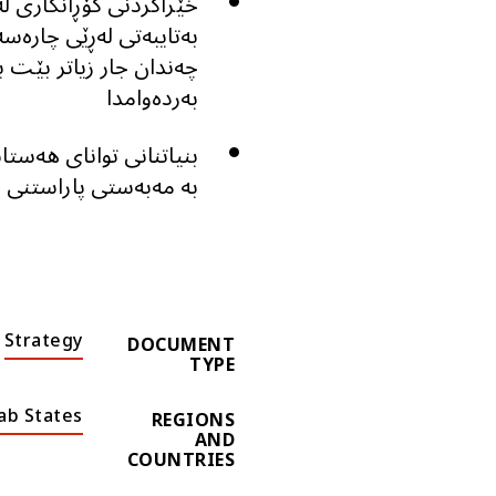
خێراکردنی گۆڕانکاری له
بەتایبەتی لەڕێی چارەسە
چەندان جار زیاتر بێت ب
بەردەوامدا
بنیاتنانی توانای هەستا
بە مەبەستی پاراستنی ده
Strategy
DOCUMENT
TYPE
ab States
REGIONS
AND
COUNTRIES