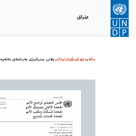
بازبدە
بۆ
عێراق
ناوەڕۆکی
سەرەکی
ماڵەوە
عێراق
بڵاوکراوەکان
پلانی ستراتیژی بەرنامەی نەتەوە یەکگر