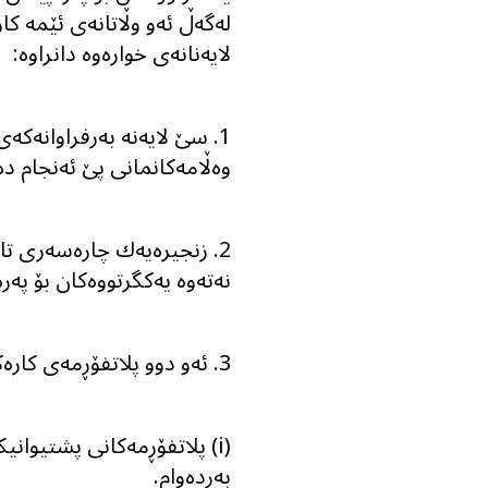
لەگەڵ ئه‌و ‌وڵاتانەی ئێمە کا
لایەنانەی خوارەوە دانراوە:
1. سێ لایەنە بەرفراوانەکە
وەڵامەکانمانی پێ ئەنجام دە
2. زنجیرەیەك چارەسەری تا
نەتەوە یەکگرتووەکان بۆ پەرە
3. ئەو دوو پلاتفۆڕمەی کاره‌کانمانی لەڕێوە دابین دەکەین؛
(i) پلاتفۆڕمەکانی پشتیوانی
بەردەوام.