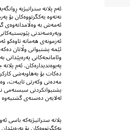
ئەم پلانە ستراتیژیە ڕوانگە
نەتەوە یەکگرتووەکان بۆ پەر
ئه‌مه‌ش بە وەڵامدانەوەی گۆڕ
وپەرەسەندنی پێویستیەکانی 
ئەزمونەی هەمانە تاوەکو ئە
وئامانجەکانی پەرەپێدانی بە
پەیوەندیدارەکان. ئەم پلانە 
دەکات بۆ به‌هاوبه‌شى کار
مەدەنی وکەرتی تایبەت، وەکو
پشتیوانکردنی سیستەمی نەت
لەلایەن دەستەی گشتیەوە ئه‌
پلانە ستراتیژیەکە باسی ئە
یەکگرتووەکان بۆ پەرەپێدا