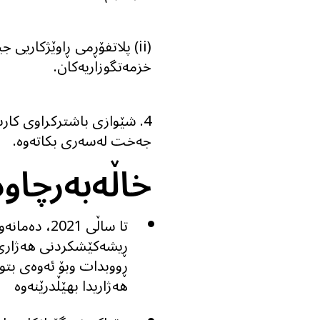
(ii) پلاتفۆڕمی ڕاوێژکاریی
خزمەتگوزاریەکان.
4. شێوازی باشترکراوی کارس
جه‌خت له‌سه‌رى بكاته‌وه‌.
خاڵەبەرچاو
تا ساڵی 021
ڕیشەکێشکردنی هەژاری 
ڕووبدات وبۆ ئه‌وه‌ى بت
هەژاریدا بهێڵدرێنەوە