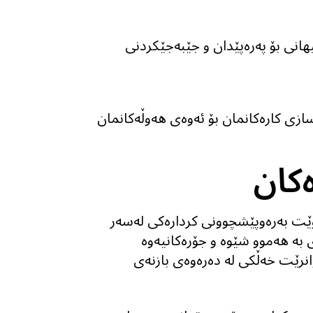
 جیهانی بۆ پەرەپێدان و جێبەجێکردنی
ازی كاره‌كانمان بۆ ئه‌وه‌ى هەوڵەکانمان
ەکان
2، دەمانەوێت بەرەوپێشچوونی کردارەکی لەسەر
بە هەموو شێوە و جۆرەکانیەوە
وانرێت خەڵکی لە دەرەوەی بازنەی