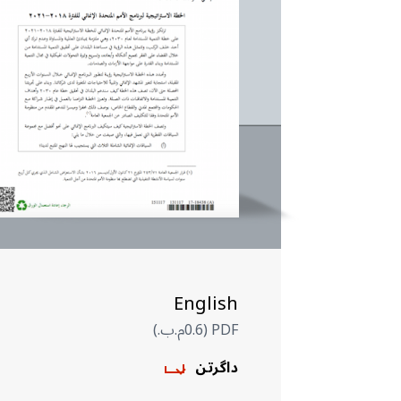
English
PDF (0.6م.ب.)
داگرتن