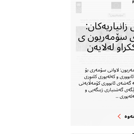
 زانیاریەکان:
ى سۆمەریون ى
راو لەلایەن
ەریون: لاوانى سۆمەرى بۆ
ئابوورى و کەلەپورى کلتورى
ە گەشەى ئابوورى کۆمەڵایەتى
ێگەى گەشتیارى ژینگەیى و
ەپورى ...
‌وه‌