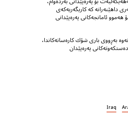
‌هەیکەلیەت بۆ پەرەپێدانی بەردەوام،
ری داهێنەرانە کە کاریگەریەکەی
ۆ هه‌موو ئامانجەکانی پەرەپێدانی
نەوە بەڕووی بارى شۆك کارەساته‌كاندا،
‌ستكه‌وته‌كانى پەرەپێدان
Iraq
Ar