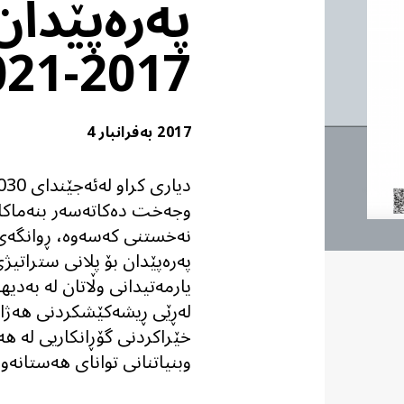
پەرەپێدان
2017-2021
2017 بەفرانبار 4
وجه‌خت ده‌كاته‌سه‌ر بنەما
نەخستنی کەسەوە، ڕوانگەی ب
یارمەتیدانی وڵاتان لە بەدیه
لەڕێی ڕیشەکێشکردنی هەژار
خێراکردنی گۆڕانکاریی لە هەی
وبنیاتنانی توانای هەستانەو