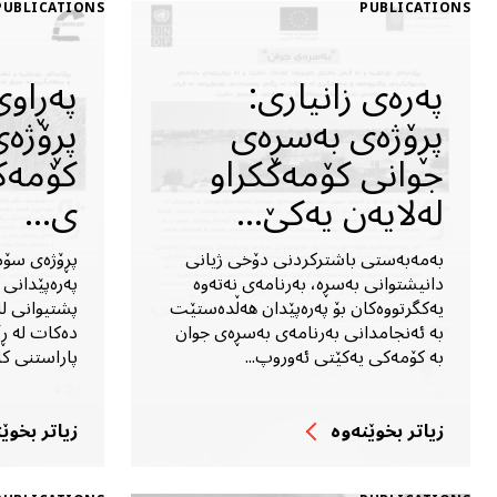
PUBLICATIONS
PUBLICATIONS
پەرەى زانیارى:
پەڕاوى
پڕۆژەى بەسڕەى
پڕۆژە
جوانى کۆمەککراو
کۆمەکک
لەلایەن یەکێ...
ی...
بەمەبەستى باشترکردنى دۆخى ژیانى
پڕۆژەى سۆم
دانیشتوانى بەسڕە، بەرنامەى نەتەوە
پەرەپێدانى 
یەکگرتووەکان بۆ پەرەپێدان هەڵدەستێت
پشتیوانى ل
بە ئەنجامدانى بەرنامەى بەسڕەى جوان
دەکات لە ڕ
بە کۆمەکى یەکێتى ئەوروپ...
پاراستنى کەل
زیاتر بخوێنه‌وه‌
زیاتر بخوێنه