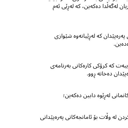
ریان لەگەڵدا دەکەین، کە لەڕێی ئەم
ی پەرەپێدان کە لەڕێیانەوە شێوازی
دەین.
یبەت کە کرۆکی کارەکانی بەرنامەی
پێدان دەخاتە ڕوو.
کردن لە وڵات بۆ ئامانجەکانی پەرەپێدانی