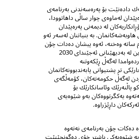
یەك داده‌نێت بۆ پەرەسەندنی بەرنامەی
ەپێدان لەماوەی چوار ساڵی داهاتوودا،
انکاریەکان لە دیمه‌نى پەرەپێدان
هاوبەشەکانمان. بە بنیاتنان لەسەر ئەو
م ساتە وەختە، ئەوە پیشان دەدات چۆن
ئێمە پشتیوانی وڵاتان دەکەین لە بەدیهێنانی ئەجێندای 2030
ردەوامدا لەگەڵ ڕێکەوتنە
جارێكى تر پشتیوانی پابەندبوونەکانمان
کردن لەگەڵ حکومەتەکان، کۆمەڵگەی
 پاڵنه‌رێك وئاسانکارێك بۆ
ەوە یەکگرتووەکان بەو شێوەیەی
ركه‌كان داڕێژراوە.
وە دەکات چۆن بەرنامەی نەتەوە
ن بە شێوەیەکی باشتر خۆی دەگونجێنێت