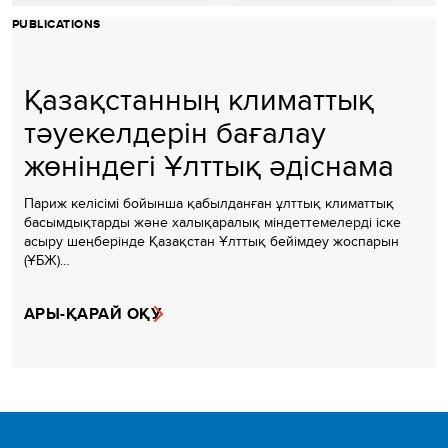
PUBLICATIONS
Қазақстанның климаттық
тәуекелдерін бағалау
жөніндегі Ұлттық әдіснама
Париж келісімі бойынша қабылданған ұлттық климаттық
басымдықтарды және халықаралық міндеттемелерді іске
асыру шеңберінде Қазақстан Ұлттық бейімдеу жоспарын
(ҰБЖ)…
АРЫ-ҚАРАЙ ОҚУ