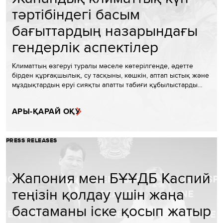
тәртібіндегі басым
бағыттардың назарындағы
гендерлік аспектілер
Климаттың өзгеруі туралы мәселе көтерілгенде, әдетте
бірден құрғақшылық, су тасқыны, көшкін, аптап ыстық және
мұздықтардың еруі сияқты апатты табиғи құбылыстарды…
АРЫ-ҚАРАЙ ОҚУ
PRESS RELEASES
Жапония мен БҰҰДБ Каспий
теңізін қолдау үшін жаңа
бастаманы іске қосып жатыр