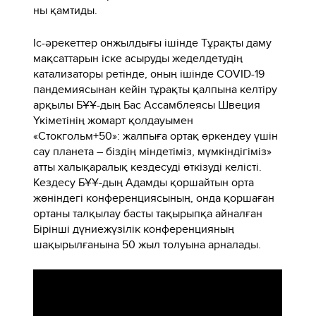
ны қамтиды.
Іс-әрекеттер онжылдығы ішінде Тұрақты даму
мақсаттарын іске асыруды жеделдетудің
катализаторы ретінде, оның ішінде COVID-19
пандемиясынан кейін тұрақты қалпына келтіру
арқылы БҰҰ-дың Бас Ассамблеясы Швеция
Үкіметінің жомарт қолдауымен
«Стокгольм+50»: жалпыға ортақ өркендеу үшін
сау планета – біздің міндетіміз, мүмкіндігіміз»
атты халықаралық кездесуді өткізуді келісті.
Кездесу БҰҰ-дың Адамды қоршайтын орта
жөніндегі конференциясының, онда қоршаған
ортаны талқылау басты тақырыпқа айналған
Бірінші дүниежүзілік конференцияның
шақырылғанына 50 жыл толуына арналады.