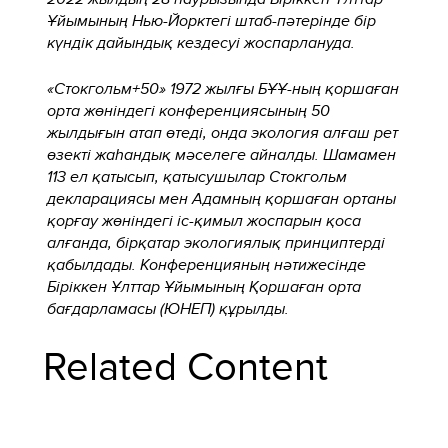
Ұйымының Нью-Йорктегі штаб-пәтерінде бір
күндік дайындық кездесуі жоспарлануда.
«Стокгольм+50» 1972 жылғы БҰҰ-ның қоршаған
орта жөніндегі конференциясының 50
жылдығын атап өтеді, онда экология алғаш рет
өзекті жаһандық мәселеге айналды. Шамамен
113 ел қатысып, қатысушылар Стокгольм
декларациясы мен Адамның қоршаған ортаны
қорғау жөніндегі іс-қимыл жоспарын қоса
алғанда, бірқатар экологиялық принциптерді
қабылдады. Конференцияның нәтижесінде
Біріккен Ұлттар Ұйымының Қоршаған орта
бағдарламасы (ЮНЕП) құрылды.
Related Content