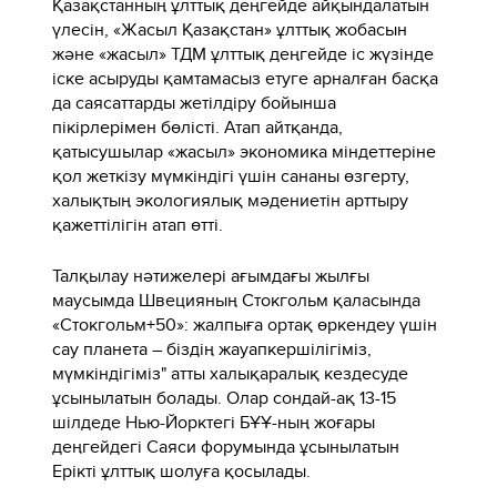
Қазақстанның ұлттық деңгейде айқындалатын
үлесін, «Жасыл Қазақстан» ұлттық жобасын
және «жасыл» ТДМ ұлттық деңгейде іс жүзінде
іске асыруды қамтамасыз етуге арналған басқа
да саясаттарды жетілдіру бойынша
пікірлерімен бөлісті. Атап айтқанда,
қатысушылар «жасыл» экономика міндеттеріне
қол жеткізу мүмкіндігі үшін сананы өзгерту,
халықтың экологиялық мәдениетін арттыру
қажеттілігін атап өтті.
Талқылау нәтижелері ағымдағы жылғы
маусымда Швецияның Стокгольм қаласында
«Стокгольм+50»: жалпыға ортақ өркендеу үшін
сау планета – біздің жауапкершілігіміз,
мүмкіндігіміз" атты халықаралық кездесуде
ұсынылатын болады. Олар сондай-ақ 13-15
шілдеде Нью-Йорктегі БҰҰ-ның жоғары
деңгейдегі Саяси форумында ұсынылатын
Ерікті ұлттық шолуға қосылады.