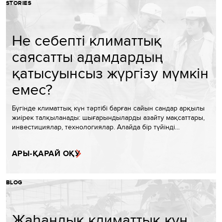
STORIES
Не себепті климаттық
саясатты адамдардың
қатысуынсыз жүргізу мүмкін
емес?
Бүгінде климаттық күн тәртібі барған сайын сандар арқылы
жиірек талқыланады: шығарындыларды азайту мақсаттары,
инвестициялар, технологиялар. Алайда бір түйінді…
АРЫ-ҚАРАЙ ОҚУ
BLOG
Жаһандық климаттық күн