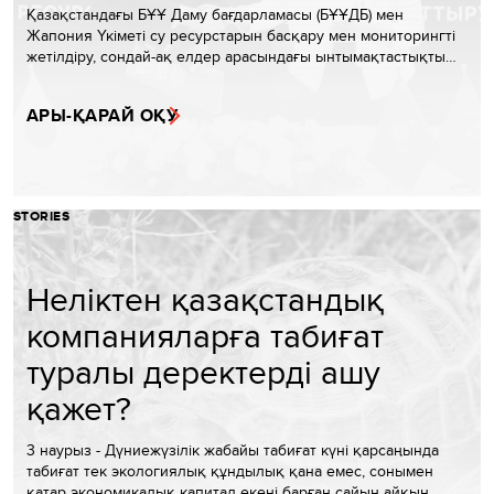
Қазақстандағы БҰҰ Даму бағдарламасы (БҰҰДБ) мен
Жапония Үкіметі су ресурстарын басқару мен мониторингті
жетілдіру, сондай-ақ елдер арасындағы ынтымақтастықты…
АРЫ-ҚАРАЙ ОҚУ
STORIES
Неліктен қазақстандық
компанияларға табиғат
туралы деректерді ашу
қажет?
3 наурыз - Дүниежүзілік жабайы табиғат күні қарсаңында
табиғат тек экологиялық құндылық қана емес, сонымен
қатар экономикалық капитал екені барған сайын айқын…