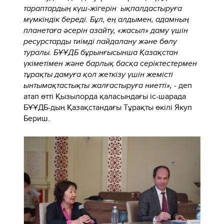
тараптардың күш-жігерін ықпалдастыруға
мүмкіндік береді. Бұл, ең алдымен, адамның
планетаға әсерін азайту, «жасыл» даму үшін
ресурстарды тиімді пайдалану және бөлу
туралы. БҰҰДБ бұрынғысынша Қазақстан
үкіметімен және барлық басқа серіктестермен
тұрақты дамуға қол жеткізу үшін жемісті
ынтымақтастықты жалғастыруға ниетті»,
- деп
атап өтті Қызылорда қаласындағы іс-шарада
БҰҰДБ-дың Қазақстандағы Тұрақты өкілі Якуп
Бериш.