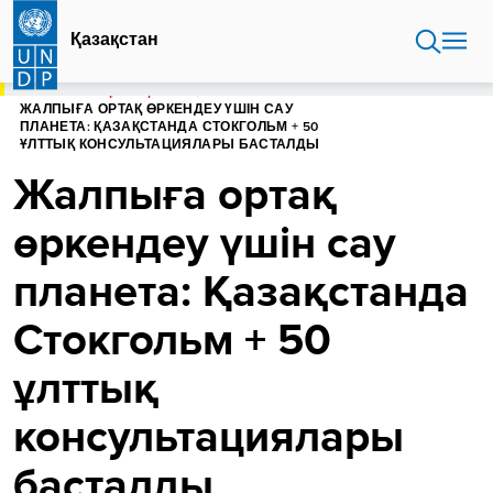
Skip
to
Қазақстан
main
content
БАСТЫ БЕТ
ҚАЗАҚСТАН
ЖАЛПЫҒА ОРТАҚ ӨРКЕНДЕУ ҮШІН САУ
ПЛАНЕТА: ҚАЗАҚСТАНДА СТОКГОЛЬМ + 50
ҰЛТТЫҚ КОНСУЛЬТАЦИЯЛАРЫ БАСТАЛДЫ
Жалпыға ортақ
өркендеу үшін сау
планета: Қазақстанда
Стокгольм + 50
ұлттық
консультациялары
басталды