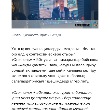
Фото: Қазақстандағы БҰҰДБ
Ұлттық консультациялардың мақсаты – белгілі
бір елдің контекстін ескере отырып,
«Стокгольм + 50» ұсынған тақырыптар бойынша
жан-жақты қамтитын талқылауды ынталандыру,
сондай-ақ пандемиядан кейін қалпына келтіру
және алға жылжыту үшін қажетті барлық
салаларда" жасыл " шешімдерді ілгерілету.
«
Стокгольм + 50» диалогы тұрақты болашақ
үшін негіз қалаушы маңызы бар салаларда
кеңінен талқылауға және нәтижелерге қол
жеткізуді жеделдету үшін барлық мүдделі