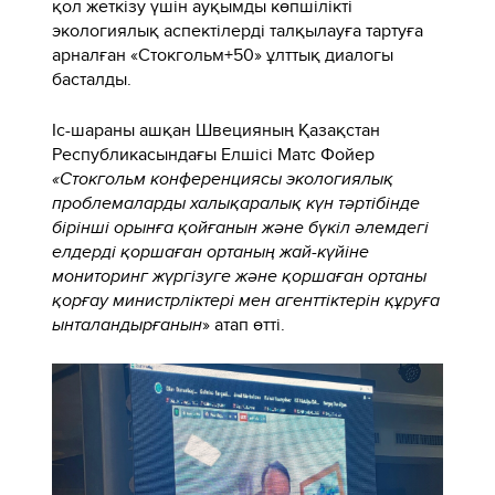
қол жеткізу үшін ауқымды көпшілікті
экологиялық аспектілерді талқылауға тартуға
арналған «Стокгольм+50» ұлттық диалогы
басталды.
Іс-шараны ашқан Швецияның Қазақстан
Республикасындағы Елшісі Матс Фойер
«Стокгольм конференциясы экологиялық
проблемаларды халықаралық күн тәртібінде
бірінші орынға қойғанын және бүкіл әлемдегі
елдерді қоршаған ортаның жай-күйіне
мониторинг жүргізуге және қоршаған ортаны
қорғау министрліктері мен агенттіктерін құруға
ынталандырғанын
» атап өтті.