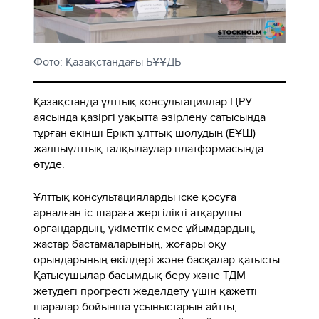
Фото: Қазақстандағы БҰҰДБ
Қазақстанда ұлттық консультациялар ЦРУ
аясында қазіргі уақытта әзірлену сатысында
тұрған екінші Ерікті ұлттық шолудың (ЕҰШ)
жалпыұлттық талқылаулар платформасында
өтуде.
Ұлттық консультацияларды іске қосуға
арналған іс-шараға жергілікті атқарушы
органдардың, үкіметтік емес ұйымдардың,
жастар бастамаларының, жоғары оқу
орындарының өкілдері және басқалар қатысты.
Қатысушылар басымдық беру және ТДМ
жетудегі прогресті жеделдету үшін қажетті
шаралар бойынша ұсыныстарын айтты,