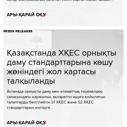
АРЫ-ҚАРАЙ ОҚУ
PRESS RELEASES
Қазақстанда ХҚЕС орнықты
даму стандарттарына көшу
жөніндегі жол картасы
талқыланды
Астанада орнықты даму мен климаттық тәуекелдер
саласындағы қаржылық ақпаратты ашуға қойылатын
талаптарды белгілейтін S1 ХҚЕС және S2 ХҚЕС
стандарттарын енгізуге…
АРЫ-ҚАРАЙ ОҚУ