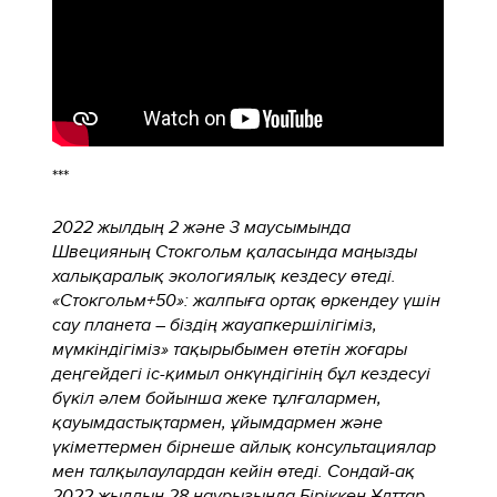
***
2022 жылдың 2 және 3 маусымында
Швецияның Стокгольм қаласында маңызды
халықаралық экологиялық кездесу өтеді.
«Стокгольм+50»: жалпыға ортақ өркендеу үшін
сау планета – біздің жауапкершілігіміз,
мүмкіндігіміз» тақырыбымен өтетін жоғары
деңгейдегі іс-қимыл онкүндігінің бұл кездесуі
бүкіл әлем бойынша жеке тұлғалармен,
қауымдастықтармен, ұйымдармен және
үкіметтермен бірнеше айлық консультациялар
мен талқылаулардан кейін өтеді. Сондай-ақ
2022 жылдың 28 наурызында Біріккен Ұлттар