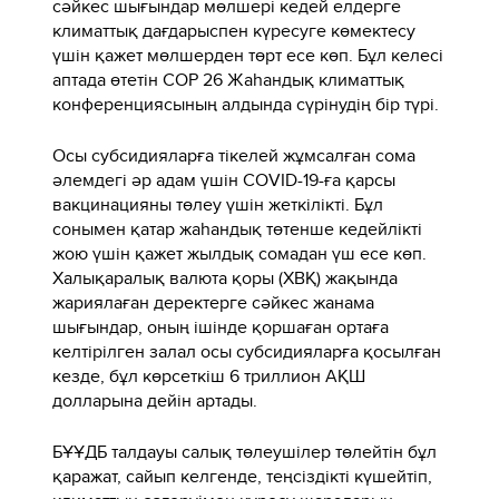
сәйкес шығындар мөлшері кедей елдерге
климаттық дағдарыспен күресуге көмектесу
үшін қажет мөлшерден төрт есе көп. Бұл келесі
аптада өтетін COP 26 Жаһандық климаттық
конференциясының алдында сүрінудің бір түрі.
Осы субсидияларға тікелей жұмсалған сома
әлемдегі әр адам үшін COVID-19-ға қарсы
вакцинацияны төлеу үшін жеткілікті. Бұл
сонымен қатар жаһандық төтенше кедейлікті
жою үшін қажет жылдық сомадан үш есе көп.
Халықаралық валюта қоры (ХВҚ) жақында
жариялаған деректерге сәйкес жанама
шығындар, оның ішінде қоршаған ортаға
келтірілген залал осы субсидияларға қосылған
кезде, бұл көрсеткіш 6 триллион АҚШ
долларына дейін артады.
БҰҰДБ талдауы салық төлеушілер төлейтін бұл
қаражат, сайып келгенде, теңсіздікті күшейтіп,