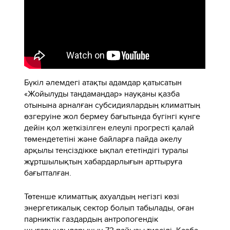
Бүкіл әлемдегі атақты адамдар қатысатын
«Жойылуды таңдамаңдар» науқаны қазба
отынына арналған субсидиялардың климаттың
өзгеруіне жол бермеу бағытында бүгінгі күнге
дейін қол жеткізілген елеулі прогресті қалай
төмендететіні және байларға пайда әкелу
арқылы теңсіздікке ықпал ететіндігі туралы
жұртшылықтың хабардарлығын арттыруға
бағытталған.
Төтенше климаттық ахуалдың негізгі көзі
энергетикалық сектор болып табылады, оған
парниктік газдардың антропогендік