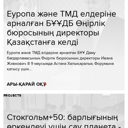
Еуропа және ТМД елдеріне
арналған БҰҰДБ Өңірлік
бюросының директоры
Қазақстанға келді
Еуропа және ТМД елдеріне арналған БҰҰ Даму
бағдарламасының Өңірлік бюросының директоры Ивана
Живкович 8 9 маусымда Астана Халықаралық Форумына
қатысу үшін…
АРЫ-ҚАРАЙ ОҚУ
PROJECTS
Стокгольм+50: барлығының
өркендеуі үшін сау планета -