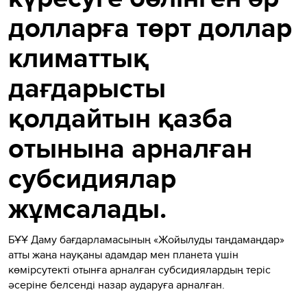
долларға төрт доллар
климаттық
дағдарысты
қолдайтын қазба
отынына арналған
субсидиялар
жұмсалады.
БҰҰ Даму бағдарламасының «Жойылуды таңдамаңдар»
атты жаңа науқаны адамдар мен планета үшін
көмірсутекті отынға арналған субсидиялардың теріс
әсеріне белсенді назар аударуға арналған.