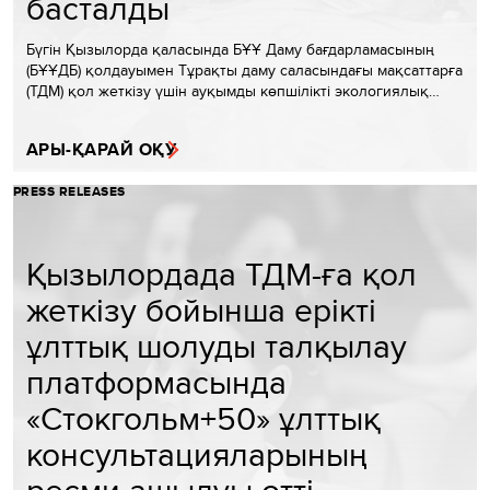
басталды
Бүгін Қызылорда қаласында БҰҰ Даму бағдарламасының
(БҰҰДБ) қолдауымен Тұрақты даму саласындағы мақсаттарға
(ТДМ) қол жеткізу үшін ауқымды көпшілікті экологиялық…
АРЫ-ҚАРАЙ ОҚУ
PRESS RELEASES
Қызылордада ТДМ-ға қол
жеткізу бойынша ерікті
ұлттық шолуды талқылау
платформасында
«Стокгольм+50» ұлттық
консультацияларының
ресми ашылуы өтті