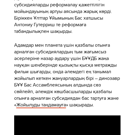
субсидияларды реформалау қажеттілігін
мойындауының артуы аясында жарық көрді.
Біріккен Ұлттар Ұйымының Бас хатшысы
Антониу Гутерриш те реформаға
табандылықпен шақырды.
Адамдар мен планета үшін қазбалы отынға
арналған субсидиялардың тым жағымсыз
әсерлеріне назар аудару үшін БҰҰДБ жаңа
науқан шеңберінде қызықты қысқа метражды
фильм шығарды, онда әлемдегі ең танымал
жойылып кеткен жануарлардың бірі – динозавр
БҰҰ Бас Ассамблеясының алдында сөз
сөйлейп, әлемдік көшбасшыларды қазбалы
отынға арналған субсидиядан бас тартуға және
«
Жойылуды таңдамауға
» шақырады.