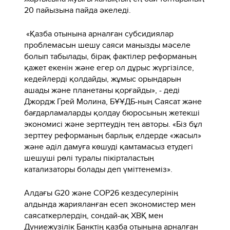
20 пайызына пайда әкеледі.
«Қазба отынына арналған субсидиялар
проблемасын шешу саяси маңызды мәселе
болып табылады, бірақ фактілер реформаның
қажет екенін және егер ол дұрыс жүргізілсе,
кедейлерді қолдайды, жұмыс орындарын
ашады және планетаны қорғайды», - деді
Джордж Грей Молина, БҰҰДБ-ның Саясат және
бағдарламаларды қолдау бюросының жетекші
экономисі және зерттеудің тең авторы. «Біз бұл
зерттеу реформаның барлық елдерде «жасыл»
және әділ дамуға көшуді қамтамасыз етудегі
шешуші рөлі туралы пікірталастың
катализаторы болады деп үміттенеміз».
Алдағы G20 және COP26 кездесулерінің
алдында жарияланған есеп экономистер мен
саясаткерлердің, сондай-ақ ХВҚ мен
Дүниежүзілік Банктің қазба отынына арналған