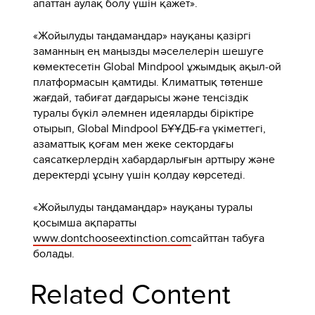
апаттан аулақ болу үшін қажет».
«Жойылуды таңдамаңдар» науқаны қазіргі
заманның ең маңызды мәселелерін шешуге
көмектесетін Global Mindpool ұжымдық ақыл-ой
платформасын қамтиды. Климаттық төтенше
жағдай, табиғат дағдарысы және теңсіздік
туралы бүкіл әлемнен идеяларды біріктіре
отырып, Global Mindpool БҰҰДБ-ға үкіметтегі,
азаматтық қоғам мен жеке сектордағы
саясаткерлердің хабардарлығын арттыру және
деректерді ұсыну үшін қолдау көрсетеді.
«Жойылуды таңдамаңдар» науқаны туралы
қосымша ақпаратты
www.dontchooseextinction.com
сайттан табуға
болады.
Related Content