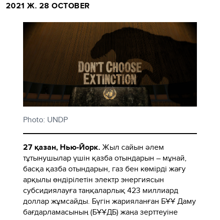
2021 Ж. 28 OCTOBER
Photo: UNDP
27 қазан, Нью-Йорк.
Жыл сайын әлем
тұтынушылар үшін қазба отындарын – мұнай,
басқа қазба отындарын, газ бен көмірді жағу
арқылы өндірілетін электр энергиясын
субсидиялауға таңқаларлық 423 миллиард
доллар жұмсайды. Бүгін жарияланған БҰҰ Даму
бағдарламасының (БҰҰДБ) жаңа зерттеуіне