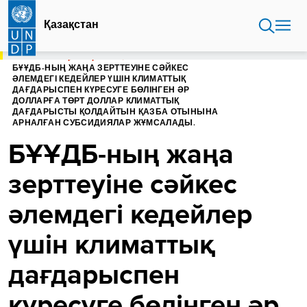
Skip
to
Қазақстан
main
content
БАСТЫ БЕТ
ҚАЗАҚСТАН
БҰҰДБ-НЫҢ ЖАҢА ЗЕРТТЕУІНЕ СӘЙКЕС
ӘЛЕМДЕГІ КЕДЕЙЛЕР ҮШІН КЛИМАТТЫҚ
ДАҒДАРЫСПЕН КҮРЕСУГЕ БӨЛІНГЕН ӘР
ДОЛЛАРҒА ТӨРТ ДОЛЛАР КЛИМАТТЫҚ
ДАҒДАРЫСТЫ ҚОЛДАЙТЫН ҚАЗБА ОТЫНЫНА
АРНАЛҒАН СУБСИДИЯЛАР ЖҰМСАЛАДЫ.
БҰҰДБ-ның жаңа
зерттеуіне сәйкес
әлемдегі кедейлер
үшін климаттық
дағдарыспен
күресуге бөлінген әр