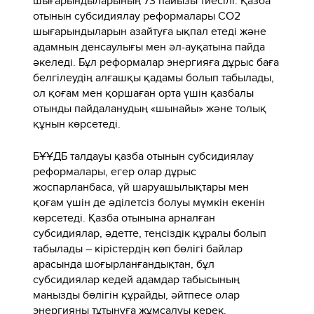
шығарындыларының 73 пайызы тиесілі. Қазба
отынын субсидиялау реформалары СО2
шығарындыларын азайтуға ықпал етеді және
адамның денсаулығы мен әл-ауқатына пайда
әкеледі. Бұл реформалар энергияға дұрыс баға
белгілеудің алғашқы қадамы болып табылады,
ол қоғам мен қоршаған орта үшін қазбалы
отынды пайдаланудың «шынайы» және толық
құнын көрсетеді.
БҰҰДБ талдауы қазба отынын субсидиялау
реформалары, егер олар дұрыс
жоспарланбаса, үй шаруашылықтары мен
қоғам үшін де әділетсіз болуы мүмкін екенін
көрсетеді. Қазба отынына арналған
субсидиялар, әдетте, теңсіздік құралы болып
табылады – кірістердің көп бөлігі байлар
арасында шоғырланғандықтан, бұл
субсидиялар кедей адамдар табысының
маңызды бөлігін құрайды, әйтпесе олар
энергияны тұтынуға жұмсалуы керек.