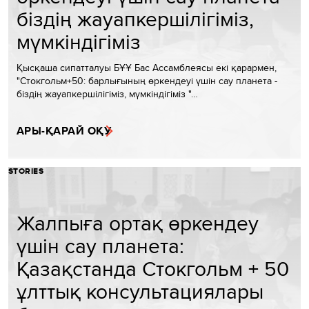
біздің жауапкершілігіміз,
мүмкіндігіміз
Қысқаша сипатталуы БҰҰ Бас Ассамблеясы екі қарармен,
"Стокгольм+50: барлығының өркендеуі үшін сау планета -
біздің жауапкершілігіміз, мүмкіндігіміз "…
АРЫ-ҚАРАЙ ОҚУ
STORIES
Жалпыға ортақ өркендеу
үшін сау планета:
Қазақстанда Стокгольм + 50
ұлттық консультациялары