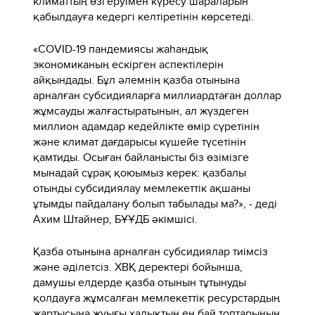
климаттың өзгеруімен күресу шараларын
қабылдауға кедергі келтіретінін көрсетеді.
«COVID-19 пандемиясы жаһандық
экономиканың ескірген аспектілерін
айқындады. Бұл әлемнің қазба отынына
арналған субсидияларға миллиардтаған доллар
жұмсауды жалғастыратынын, ал жүздеген
миллион адамдар кедейлікте өмір сүретінін
және климат дағдарысы күшейе түсетінін
қамтиды. Осыған байланысты біз өзімізге
мынадай сұрақ қоюымыз керек: қазбалы
отынды субсидиялау мемлекеттік ақшаны
ұтымды пайдалану болып табылады ма?», - деді
Ахим Штайнер, БҰҰДБ әкімшісі.
Қазба отынына арналған субсидиялар тиімсіз
және әділетсіз. ХВҚ деректері бойынша,
дамушы елдерде қазба отынын тұтынуды
қолдауға жұмсалған мемлекеттік ресурстардың
жартысына жуығы халықтың ең бай топтарының