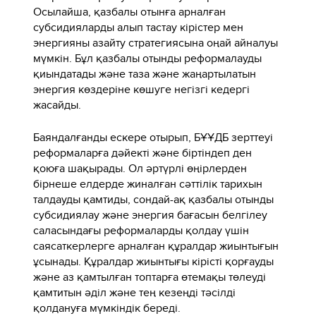
Осылайша, қазбалы отынға арналған
субсидияларды алып тастау кірістер мен
энергияны азайту стратегиясына оңай айналуы
мүмкін. Бұл қазбалы отынды реформалауды
қиындатады және таза және жаңартылатын
энергия көздеріне көшуге негізгі кедергі
жасайды.
Баяндалғанды ескере отырып, БҰҰДБ зерттеуі
реформаларға дәйекті және біртіндеп ден
қоюға шақырады. Ол әртүрлі өңірлерден
бірнеше елдерде жиналған сәттілік тарихын
талдауды қамтиды, сондай-ақ қазбалы отынды
субсидиялау және энергия бағасын белгілеу
саласындағы реформаларды қолдау үшін
саясаткерлерге арналған құралдар жиынтығын
ұсынады. Құралдар жиынтығы кірісті қорғауды
және аз қамтылған топтарға өтемақы төлеуді
қамтитын әділ және тең кезеңді тәсілді
қолдануға мүмкіндік береді.