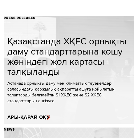
PRESS RELEASES
Қазақстанда ХҚЕС орнықты
даму стандарттарына көшу
жөніндегі жол картасы
талқыланды
Астанада орнықты даму мен климаттық тәуекелдер
саласындағы қаржылық ақпаратты ашуға қойылатын
талаптарды белгілейтін S1 ХҚЕС және S2 ХҚЕС
стандарттарын енгізуге…
АРЫ-ҚАРАЙ ОҚУ
NEWS