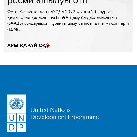
Фото: Қазақстандағы БҰҰДБ 2022 жылғы 29 наурыз,
Қызылорда қаласы - Бүгін БҰҰ Даму бағдарламасының
(БҰҰДБ) қолдауымен Тұрақты даму саласындағы мақсаттарға
(ТДМ)…
АРЫ-ҚАРАЙ ОҚУ
United Nations
Development Programme