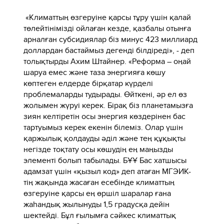
«Климаттың өзгеруіне қарсы тұру үшін қалай
төлейтінімізді ойлаған кезде, қазбалы отынға
арналған субсидиялар біз минус 423 миллиард
доллардан бастаймыз дегенді білдіреді», - деп
толықтырды Ахим Штайнер. «Реформа – оңай
шаруа емес және таза энергияға көшу
көптеген елдерде бірқатар күрделі
проблемаларды тудырады. Өйткені, әр ел өз
жолымен жүруі керек. Бірақ біз планетамызға
зиян келтіретін осы энергия көздерінен бас
тартуымыз керек екенін білеміз. Олар үшін
қаржылық қолдауды әділ және тең құқықты
негізде тоқтату осы көшудің ең маңызды
элементі болып табылады. БҰҰ Бас хатшысы
адамзат үшін «қызыл код» деп атаған МГЭИК-
тің жақында жасаған есебінде климаттың
өзгеруіне қарсы ең өршіл шаралар ғана
жаһандық жылынуды 1,5 градусқа дейін
шектейді. Бұл ғылымға сәйкес климаттық