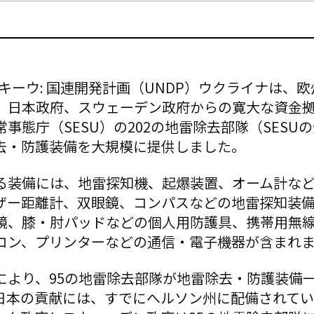
日、キーウ: 国連開発計画（UNDP）ウクライナは、
、日本政府、スウェーデン政府からの寛大な資金
事態庁（SESU）の202の地雷除去部隊（SESU
去・防護装備を大規模に提供しました。
る装備には、地雷探知機、起爆装置、オーム計な
ーザー距離計、双眼鏡、コンパスなどの地雷探知装
鏡、膝・肘パッドなどの個人用防護具、携帯用無
コン、プリンターなどの通信・電子機器が含まれ
により、95の地雷除去部隊が地雷除去・防護装備
日本の貢献には、すでにへルソン州に配備されて