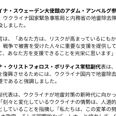
イナ・スウェーデン大使館のアダム・アンベルグ
、ウクライナ国家緊急事態局と内務省の地雷除去
及しました。
官は、「あなた方は、リスクが高まっているにもか
、戦争で被害を受けた人々に重要な支援を提供し
て、あなた方を支援できることを光栄に思います
イナ・クリストフォロス・ポリティス常駐副代
表は
を復興させるためには、ウクライナ国内で地雷除
要であると強調しました。
副代表は、ウクライナが地雷対策の新時代に向か
「刻々と変化しているウクライナの情勢は、人道
としていることを指摘し「私たちは、この変革の