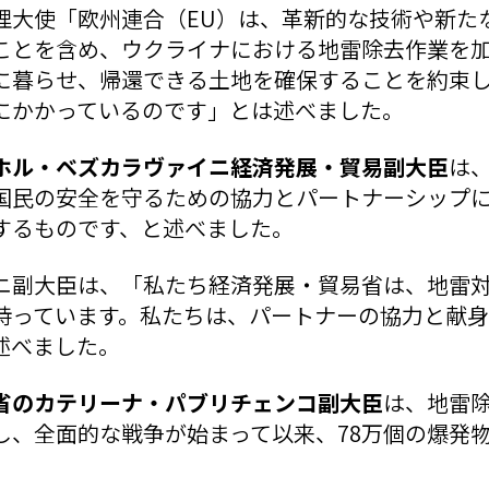
理大使「欧州連合（EU）は、革新的な技術や新た
ことを含め、ウクライナにおける地雷除去作業を
に暮らせ、帰還できる土地を確保することを約束
にかかっているのです」とは述べました。
ホル・ベズカラヴァイニ経済発展・貿易副大臣
は
国民の安全を守るための協力とパートナーシップ
するものです、と述べました。
ニ副大臣は、「私たち経済発展・貿易省は、地雷
持っています。私たちは、パートナーの協力と献
述べました。
省のカテリーナ・パブリチェンコ副大臣
は、地雷
し、全面的な戦争が始まって以来、78万個の爆発