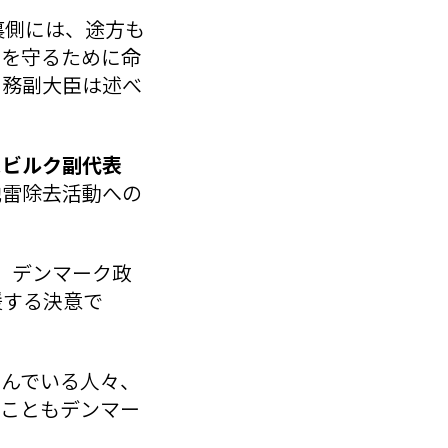
裏側には、途方も
由を守るために命
内務副大臣は述べ
スビルク副代表
地雷除去活動への
。デンマーク政
援する決意で
しんでいる人々、
ることもデンマー