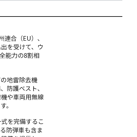
欧州連合（EU）、
拠出を受けて、ウ
の全能力の8割相
どの地雷除去機
備、防護ベスト、
線機や車両用無線
ます。
一式を完備するこ
いる防弾車も含ま