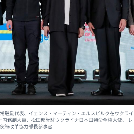
イナ常駐副代表、イェンス・マーティン・エルスビルク在ウクラ
イナ内務副大臣、松田邦紀駐ウクライナ日本国特命全権大使、 
使館改革協力部長参事官