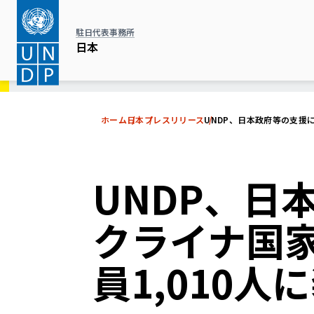
メ
イ
駐日代表事務所
ン
日本
コ
ン
テ
ホーム
日本
プレスリリース
UNDP、日本政府等の支援
ン
ツ
に
UNDP、日
移
動
クライナ国
員1,010人