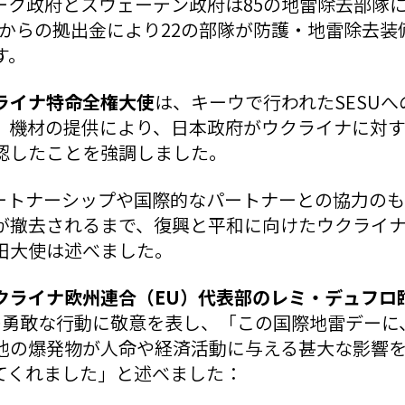
ーク政府とスウェーデン政府は85の地雷除去部隊
）からの拠出金により22の部隊が防護・地雷除去装
す。
ライナ特命全権大使
は、キーウで行われたSESU
、機材の提供により、日本政府がウクライナに対
認したことを強調しました。
パートナーシップや国際的なパートナーとの協力の
が撤去されるまで、復興と平和に向けたウクライ
田大使は述べました。
クライナ欧州連合（EU）代表部のレミ・デュフロ
員の勇敢な行動に敬意を表し、「この国際地雷デーに
他の爆発物が人命や経済活動に与える甚大な影響
てくれました」と述べました：