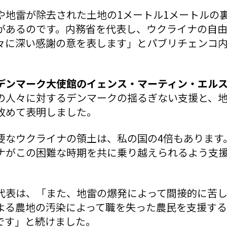
や地雷が除去された土地の1メートル1メートルの
があるのです。内務省を代表し、ウクライナの自
々に深い感謝の意を表します」とパブリチェンコ
デンマーク大使館のイェンス・マーティン・エル
の人々に対するデンマークの揺るぎない支援と、
改めて表明しました。
要なウクライナの領土は、私の国の4倍もあります
ナがこの困難な時期を共に乗り越えられるよう支
代表は、「また、地雷の爆発によって間接的に苦
よる農地の汚染によって職を失った農民を支援す
です」と続けました。