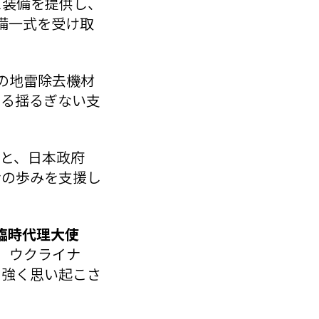
に装備を提供し、
備一式を受け取
への地雷除去機材
する揺るぎない支
もと、日本政府
ナの歩みを支援し
臨時代理大使
、ウクライナ
を強く思い起こさ