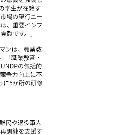
人の学生が在籍す
働市場の現行ニー
れは、重要インフ
な貢献です。」
ツマンは、職業教
す。「職業教育・
UNDPの包括的
る競争力向上に不
らに5か所の研修
避難民や退役軍人
び再訓練を支援す