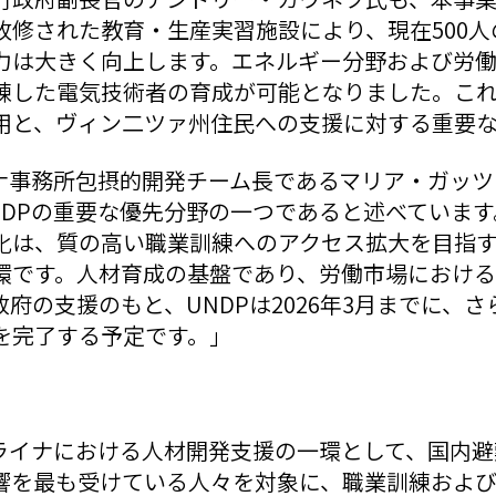
改修された教育・生産実習施設により、現在500
力は大きく向上します。エネルギー分野および労
練した電気技術者の育成が可能となりました。こ
用と、ヴィン二ツァ州住民への支援に対する重要
イナ事務所包摂的開発チーム長であるマリア・ガッ
NDPの重要な優先分野の一つであると述べていま
化は、質の高い職業訓練へのアクセス拡大を目指す
環です。人材育成の基盤であり、労働市場におけ
府の支援のもと、UNDPは2026年3月までに、さ
を完了する予定です。」
クライナにおける人材開発支援の一環として、国内
響を最も受けている人々を対象に、職業訓練およ