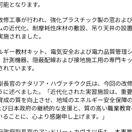
可能となります。
改修工事が行われ、強化プラスチック製の窓およ
ムの近代化、耐摩耗性床材の敷設、吊り天井の設
実施されました。
ルギー教材キット、電気安全および電力品質管理
、計測機器、隠蔽配線および接地施工用の専門キ
されています。
副長官のナタリア・ハヴァチウク氏は、今回の改
うに述べました。「近代化された実習施設は、重
育成の質を向上させ、地域のエネルギー安全保障
および日本政府の継続的な支援と、質の高い職業教
いることに、心より感謝申し上げます。」
行政府副長官のアンドリー・カヴネツ氏も、本事