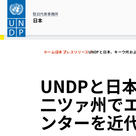
メ
イ
駐日代表事務所
ン
日本
コ
ン
テ
ホーム
日本
プレスリリース
UNDPと日本、キーウ州お
ン
ツ
に
UNDPと日
移
動
二ツァ州で
ンターを近