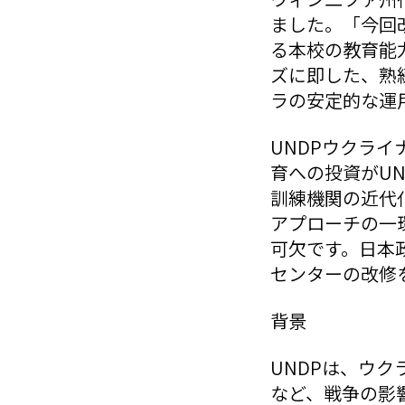
ました。「今回
る本校の教育能
ズに即した、熟
ラの安定的な運
UNDPウクラ
育への投資がU
訓練機関の近代
アプローチの一
可欠です。日本政
センターの改修
背景
UNDPは、ウ
など、戦争の影