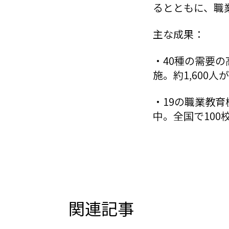
るとともに、職
主な成果：
・40種の需要
施。約1,600
・19の職業教
中。全国で10
関連記事