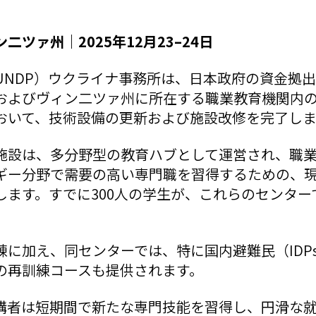
二ツァ州｜2025年12月23–24日
UNDP）ウクライナ事務所は、日本政府の資金拠
およびヴィン二ツァ州に所在する職業教育機関内の
おいて、技術設備の更新および施設改修を完了し
施設は、多分野型の教育ハブとして運営され、職
ギー分野で需要の高い専門職を習得するための、
します。すでに300人の学生が、これらのセンター
練に加え、同センターでは、特に国内避難民（IDP
の再訓練コースも提供されます。
講者は短期間で新たな専門技能を習得し、円滑な