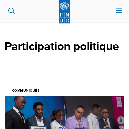
Aller
au
contenu
principal
Participation politique
COMMUNIQUÉS