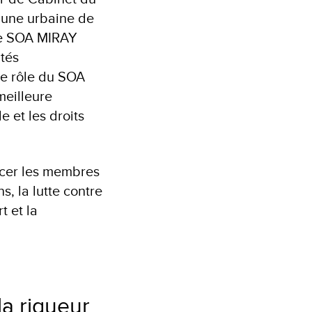
mune urbaine de
de SOA MIRAY
ités
le rôle du SOA
meilleure
e et les droits
orcer les membres
s, la lutte contre
t et la
la rigueur