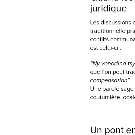
juridique
Les discussions 
traditionnelle pra
conflits communa
est celui-ci :
“Ny vonodina tsy
que l’on peut tr
compensation”.
Une parole sage q
coutumière local
Un pont en