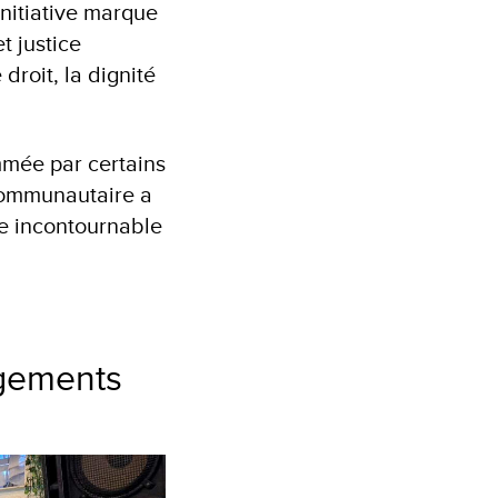
initiative marque
t justice
droit, la dignité
mée par certains
 communautaire a
ce incontournable
agements