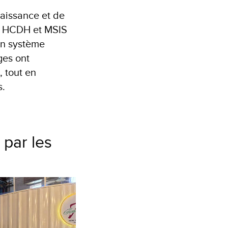
naissance et de
le HCDH et MSIS
’un système
ges ont
, tout en
s.
 par les