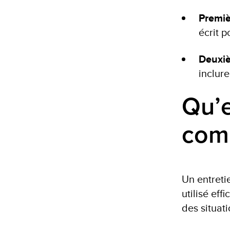
Premiè
écrit 
Deuxi
inclur
Qu’e
com
Un entreti
utilisé ef
des situati