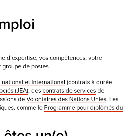
emploi
e d’expertise, vos compétences, votre
ar groupe de postes.
national et international
(contrats à durée
ociés (JEA)
, des
contrats de services
de
issions de
Volontaires des Nations Unies
. Les
fiques, comme le
Programme pour diplômés du
êtes un(e)