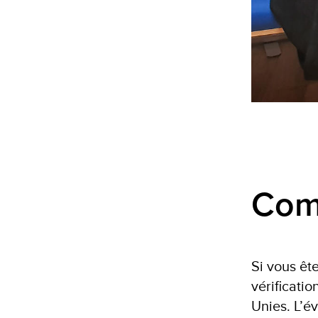
Com
Si vous êt
vérificati
Unies. L’é