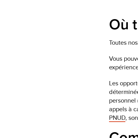
Où t
Toutes nos
Vous pouve
expérience
Les opport
déterminée
personnel 
appels à c
PNUD
, so
Comm