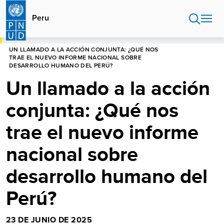
Pasar
al
Peru
contenido
principal
HOME
PERU
BLOG
UN LLAMADO A LA ACCIÓN CONJUNTA: ¿QUÉ NOS
TRAE EL NUEVO INFORME NACIONAL SOBRE
DESARROLLO HUMANO DEL PERÚ?
Un llamado a la acción
conjunta: ¿Qué nos
trae el nuevo informe
nacional sobre
desarrollo humano del
Perú?
23 DE JUNIO DE 2025