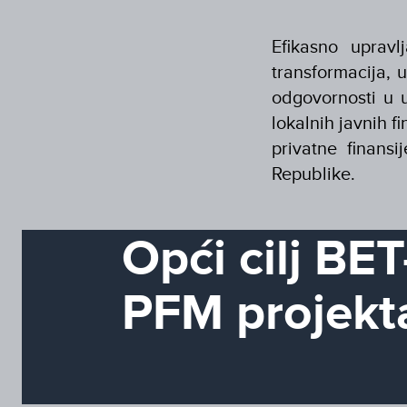
Efikasno upravl
transformacija, 
odgovornosti u u
lokalnih javnih f
privatne finansi
Republike.
Opći cilj BET
PFM projekt