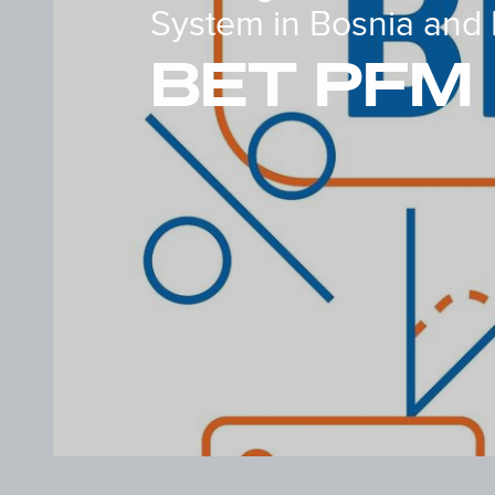
System in Bosnia and
BET PFM