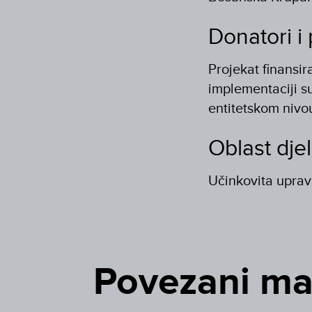
Donatori i 
Projekat finansir
implementaciji s
entitetskom nivou
Oblast dje
Učinkovita upra
Povezani mat