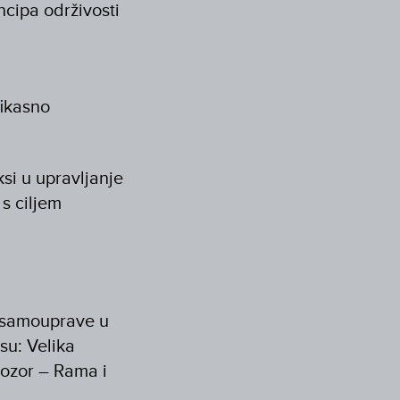
ncipa održivosti
fikasno
si u upravljanje
s ciljem
 samouprave u
su: Velika
rozor – Rama i