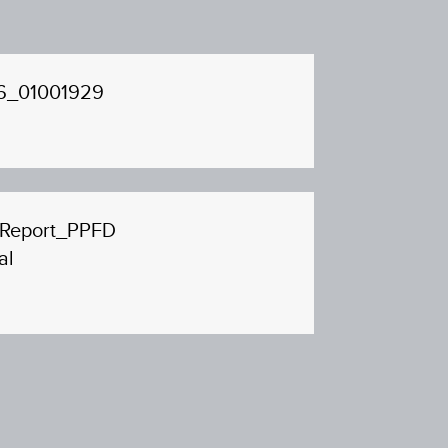
6_01001929
 Report_PPFD
al