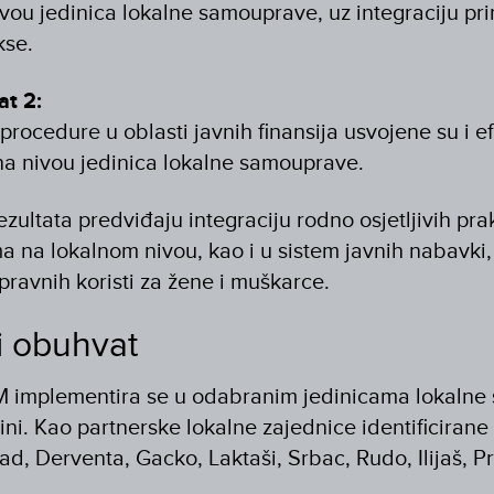
vou jedinica lokalne samouprave, uz integraciju pri
kse.
at 2:
i procedure u oblasti javnih finansija usvojene su i e
a nivou jedinica lokalne samouprave.
ultata predviđaju integraciju rodno osjetljivih prak
a na lokalnom nivou, kao i u sistem javnih nabavki, 
pravnih koristi za žene i muškarce.
i obuhvat
M implementira se u odabranim jedinicama lokalne
ni. Kao partnerske lokalne zajednice identificirane 
ad, Derventa, Gacko, Laktaši, Srbac, Rudo, Ilijaš, P