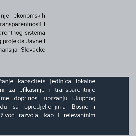
canje ekonomskih
ransparentnosti i
parentnog sistema
g projekta Javne i
inansija Slovačke
anje kapaciteta jedinica lokalne
 za efikasnije i transparentnije
 čime doprinosi ubrzanju ukupnog
adu sa opredjeljenjima Bosne i
živog razvoja, kao i relevantnim