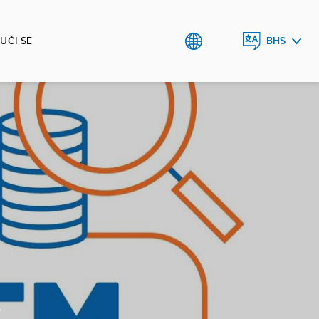
UČI SE
BHS
ENGLISH
e