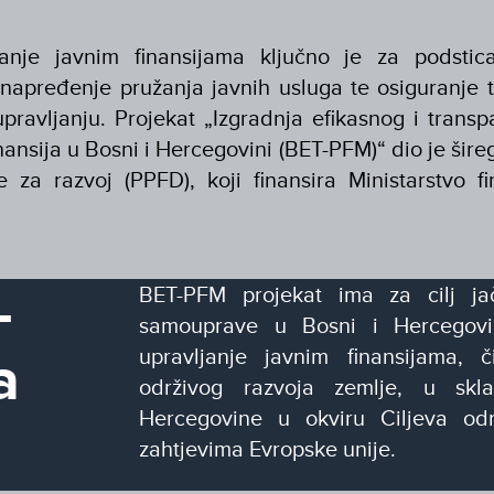
janje javnim finansijama ključno je za podsti
unapređenje pružanja javnih usluga te osiguranje t
pravljanju. Projekat „Izgradnja efikasnog i trans
inansija u Bosni i Hercegovini (BET-PFM)“ dio je šire
je za razvoj (PPFD), koji finansira Ministarstvo f
-
BET-PFM projekat ima za cilj jač
samouprave u Bosni i Hercegovini
a
upravljanje javnim finansijama,
održivog razvoja zemlje, u skl
Hercegovine u okviru Ciljeva odr
zahtjevima Evropske unije.