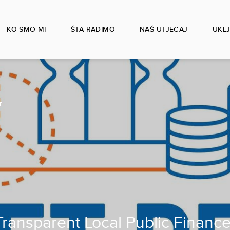
KO SMO MI
ŠTA RADIMO
NAŠ UTJECAJ
UKLJ
T
 Transparent Local Public Financ