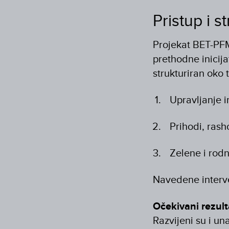
Pristup i s
Projekat BET-PFM
prethodne inicija
strukturiran oko 
Upravljanje 
Prihodi, rash
Zelene i rod
Navedene interve
Očekivani rezulta
Razvijeni su i un