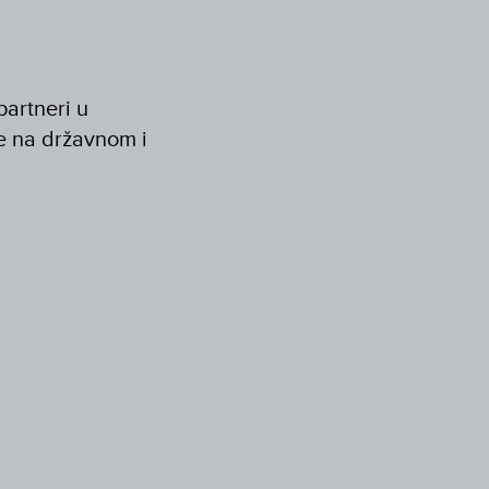
partneri u
je na državnom i