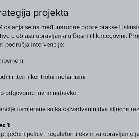
trategija projekta
 oslanja se na međunarodne dobre prakse i iskust
tive u oblasti upravljanja u Bosni i Hercegovini. Pro
tri područja intervencije:
imovinom
odi i interni kontrolni mehanizmi
no odgovorne javne nabavke
ncije usmjerene su ka ostvarivanju dva ključna rez
t 1:
aprijeđeni policy i regulatorni okviri za upravljanje 