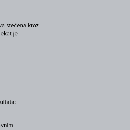
va stečena kroz
jekat je
ultata:
javnim