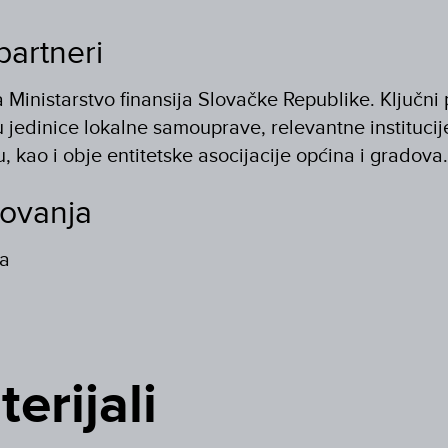
partneri
a Ministarstvo finansija Slovačke Republike. Ključni 
u jedinice lokalne samouprave, relevantne instituci
, kao i obje entitetske asocijacije općina i gradova.
lovanja
va
erijali