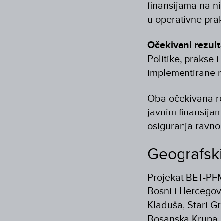
finansijama na ni
u operativne pra
Očekivani rezult
Politike, prakse 
implementirane n
Oba očekivana rez
javnim finansijam
osiguranja ravno
Geografsk
Projekat BET-PF
Bosni i Hercegovi
Kladuša, Stari Gr
Bosanska Krupa.