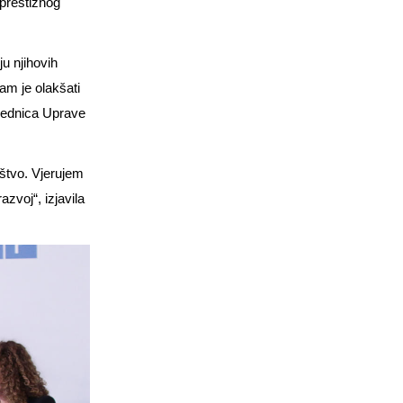
 prestižnog
u njihovih
am je olakšati
dsjednica Uprave
uštvo. Vjerujem
azvoj“, izjavila