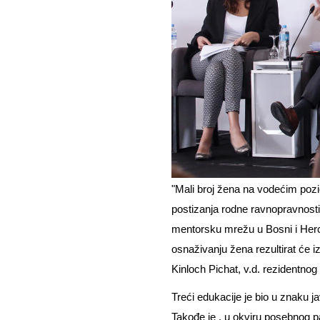
"Mali broj žena na vodećim poz
postizanja rodne ravnopravnosti
mentorsku mrežu u Bosni i Herceg
osnaživanju žena rezultirat će 
Kinloch Pichat, v.d. rezidentn
Treći edukacije je bio u znaku 
Takođe je , u okviru posebnog pa