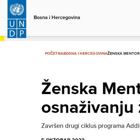
Skip
to
Bosna i Hercegovina
main
content
POČETNA
BOSNA I HERCEGOVINA
ŽENSKA MENTOR
Ženska Ment
osnaživanju
Završen drugi ciklus programa Addi