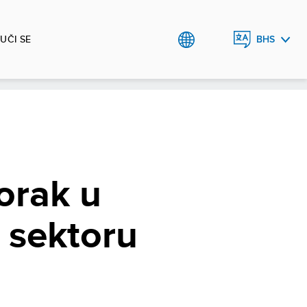
UČI SE
BHS
ENGLISH
orak u
 sektoru