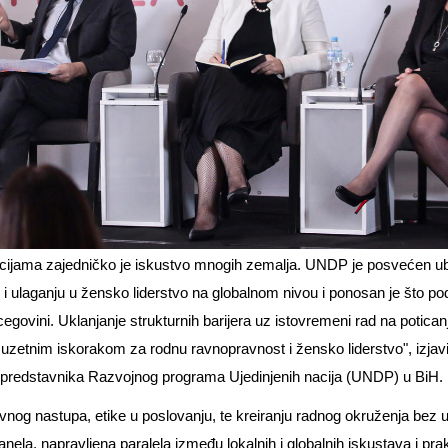
icijama zajedničko je iskustvo mnogih zemalja. UNDP je posvećen u
 i ulaganju u žensko liderstvo na globalnom nivou i ponosan je što 
ovini. Uklanjanje strukturnih barijera uz istovremeni rad na poticanj
izuzetnim iskorakom za rodnu ravnopravnost i žensko liderstvo", izjav
og predstavnika Razvojnog programa Ujedinjenih nacija (UNDP) u BiH.
javnog nastupa, etike u poslovanju, te kreiranju radnog okruženja bez
nela, napravljena paralela između lokalnih i globalnih iskustava i prak