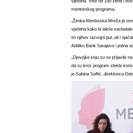
vještina. Više od 100 žena i ove
mentorskog programa.
„Ženka Mentorska Mreža je osmiš
vještina kako bi lakše savladal
im njihov razvojni put, ali i oja
Addiko Bank Sarajevo i jedna o
„Djevojke koju su se prijavile 
da su kroz program stekle korisna
je Sabina Softić, direktorica Del