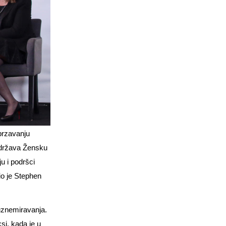
brzavanju
podržava Žensku
u i podršci
io je Stephen
 uznemiravanja.
si, kada je u