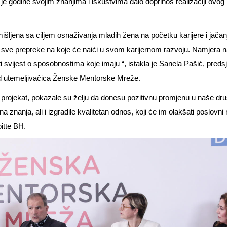
 je godine svojim znanjima i iskustvima dalo doprinos realizaciji ovog
ljena sa ciljem osnaživanja mladih žena na početku karijere i jačanj
e sve prepreke na koje će naići u svom karijernom razvoju. Namjera n
čati svijest o sposobnostima koje imaju “, istakla je Sanela Pašić, pre
d utemeljivačica Ženske Mentorske Mreže.
na projekat, pokazale su želju da donesu pozitivnu promjenu u naše dr
 znanja, ali i izgradile kvalitetan odnos, koji će im olakšati poslovni r
oitte BH.