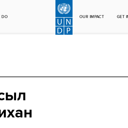
 DO
OUR IMPACT
GET 
сыл
ихан