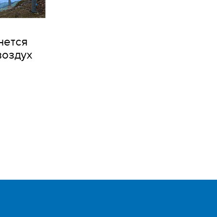
нется
воздух