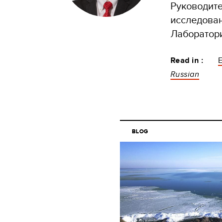
Руководит
исследова
Лаборатор
Read in :
Russian
BLOG