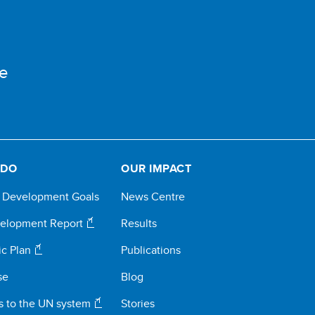
e
 DO
OUR IMPACT
e Development Goals
News Centre
elopment Report
Results
ic Plan
Publications
se
Blog
s to the UN system
Stories