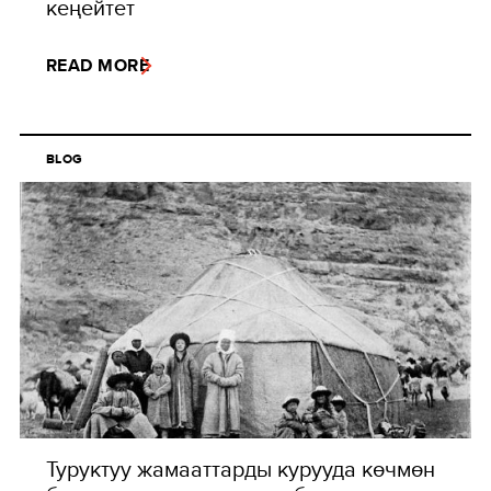
кеңейтет
READ MORE
BLOG
Туруктуу жамааттарды курууда көчмөн