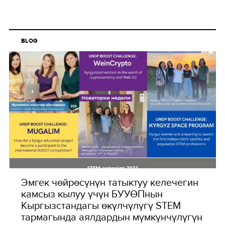
BLOG
Эмгек чөйрөсүнүн татыктуу келечегин
камсыз кылуу үчүн БУУӨПнын
Кыргызстандагы өкүлчүлүгү STEM
тармагында аялдардын мүмкүнчүлүгүн