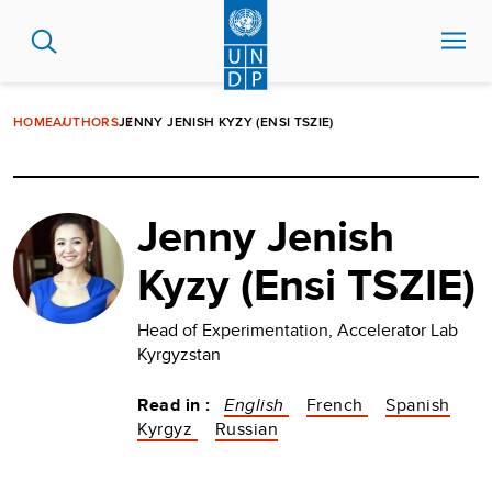
Skip
to
main
content
HOME
AUTHORS
JENNY JENISH KYZY (ENSI TSZIE)
Jenny Jenish
Kyzy (Ensi TSZIE)
Head of Experimentation, Accelerator Lab
Kyrgyzstan
Read in :
English
French
Spanish
Kyrgyz
Russian