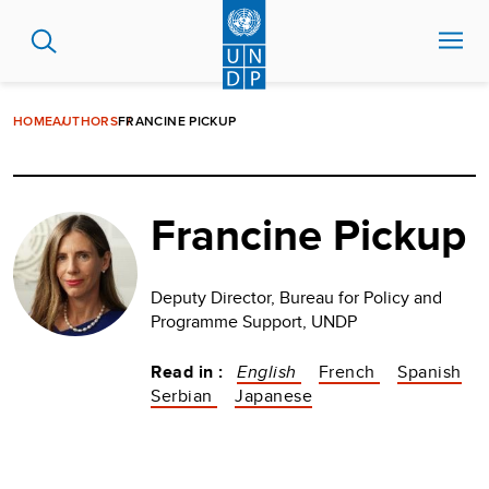
Skip
to
main
content
HOME
AUTHORS
FRANCINE PICKUP
Francine Pickup
Deputy Director, Bureau for Policy and
Programme Support, UNDP
Read in :
English
French
Spanish
Serbian
Japanese