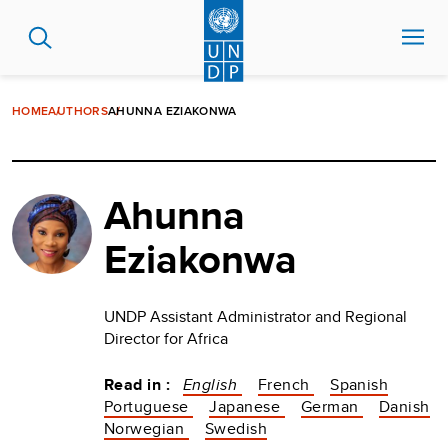
Skip
to
main
content
HOME
AUTHORS
AHUNNA EZIAKONWA
Ahunna
Eziakonwa
UNDP Assistant Administrator and Regional
Director for Africa
Read in :
English
French
Spanish
Portuguese
Japanese
German
Danish
Norwegian
Swedish