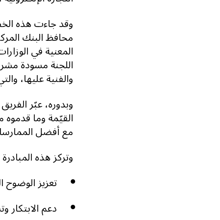
وقد جاءت هذه الخطو
محافظ البنك المرك
المعنية في الوزارات
اللجنة مسودة مشروع
والفنية عليها، وال
وبدوره، عبّر الفريق
القيّمة وما قدموه
مع أفضل الممارسات
وتركز هذه المبادرة 
تعزيز الوضوح ال
دعم الابتكار وت