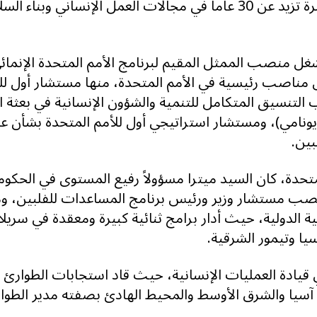
خبير تنموي بارز يتمتع بخبرة تزيد عن 30 عاماً في مجالات العمل الإنساني وبن
غل منصب الممثل المقيم لبرنامج الأمم المتحدة الإنمائ
غل مناصب رئيسية في الأمم المتحدة، منها مستشار أول ل
لتنسيق المتكامل للتنمية والشؤون الإنسانية في بعثة ا
يونامي)، ومستشار استراتيجي أول للأمم المتحدة بشأن ع
بين.
متحدة، كان السيد ميترا مسؤولاً رفيع المستوى في الحكوم
ب مستشار وزير ورئيس برنامج المساعدات للفلبين، وم
مية الدولية، حيث أدار برامج ثنائية كبيرة ومعقدة في سريلا
يا وتيمور الشرقية.
 قيادة العمليات الإنسانية، حيث قاد استجابات الطوارئ ف
يا والشرق الأوسط والمحيط الهادئ بصفته مدير الطوار