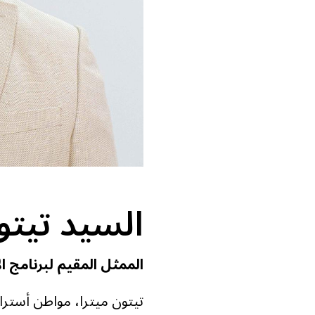
السيد تيتو
الممثل المقيم لبرنامج ال
تيتون ميترا، مواطن أسترال