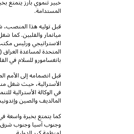
المستدامة.
قبل توليه هذا المنصب، ش
ميانمار والفلبين. كما ش
الاستراتيجي ورئيس مكتب ا
المتحدة لمساعدة العراق (
بانغسامورو للسلام في الفل
قبل انضمامه إلى الأمم ال
الأسترالية، حيث شغل منص
في الوكالة الأسترالية للتن
المالديف والصين وإندونيس
كما يتمتع بخبرة واسعة في
وجنوب آسيا وجنوب شرق آس
لمنظمة كير الدولية.