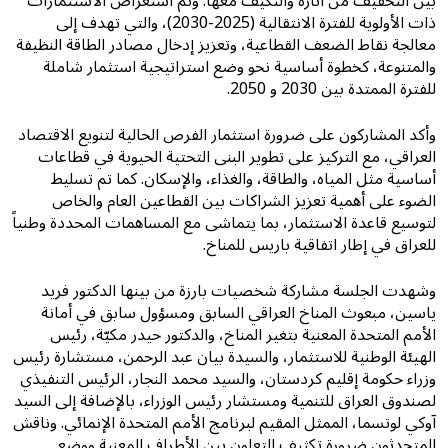
بين التخفيف من آثاره والتكيف معها. وتم استعراض الاستثمارات
ذات الأولوية للفترة الانتقالية (2025-2030)، والتي تهدف إلى
معالجة نقاط الضعف القطاعية، وتعزيز إدخال مصادر الطاقة النظيفة
والمتنوعة، كخطوة أساسية نحو وضع استراتيجية استثمار شاملة
للفترة الممتدة بين 2030 و 2050.
وأكد المشاركون على ضرورة استثمار الفرص الحالية لتنويع الاقتصاد
العراقي، مع التركيز على تطوير البنى التحتية الحيوية في قطاعات
أساسية مثل المياه، والطاقة، والغذاء، والإسكان. كما تم تسليط
الضوء على أهمية تعزيز الشراكات بين القطاعين العام والخاص
لتوسيع قاعدة الاستثمار، بما يتماشى مع المساهمات المحددة وطنياً
للعراق في إطار اتفاقية باريس للمناخ.
وشهدت الجلسة مشاركة شخصيات بارزة من بينها الدكتور فريد
ياسين، مبعوث المناخ العراقي السابق ومسؤول سابق في أمانة
الأمم المتحدة المعنية بتغير المناخ، والدكتور حيدر مكيّة، رئيس
الهيئة الوطنية للاستثمار، والسيدة بيان عبد الرحمن، مستشارة رئيس
وزراء حكومة إقليم كردستان، والسيد محمد النجار، الرئيس التنفيذي
لصندوق العراق للتنمية ومستشار رئيس الوزراء، بالإضافة إلى السيد
آوكي لوتسما، الممثل المقيم لبرنامج الأمم المتحدة الإنمائي. وناقش
المتحدثون ضرورة تكثيف التعاون بين الأطراف المعنية ووضع