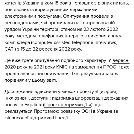
жителів України віком 18 років і старших з різних питань,
пов’язаних із користуванням державними
електронними послугами. Опитування провели з
респондентами, які проживали на контрольованій
урядом України території станом на 23 лютого 2022
року, методом телефонних інтерв’ю з використанням
комп’ютера (computer-assisted telephone interviews,
CATI) з 15 до 22 вересня 2022 року.
Це вже третє опитування подібного характеру. У
вересні
2020 року
та
2021 року
КМІС на замовлення ПРООН вже
провів аналогічні опитування. Їхні результати також
порівняли у цьому звіті.
Дослідження здійснили у межах проєкту «Цифрові,
інклюзивні, доступні: підтримка цифровізації державних
послуг в Україні» (
Проєкт підтримки Дія
), що
реалізується Програмою розвитку ООН в Україні за
фінансової підтримки Швеції.