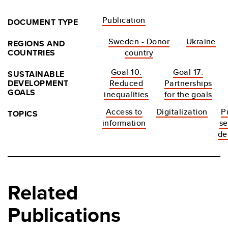
Publication
DOCUMENT TYPE
Sweden - Donor
Ukraine
REGIONS AND
COUNTRIES
country
Goal 10:
Goal 17:
SUSTAINABLE
DEVELOPMENT
Reduced
Partnerships
GOALS
inequalities
for the goals
Access to
Digitalization
P
TOPICS
information
se
de
Related
Publications