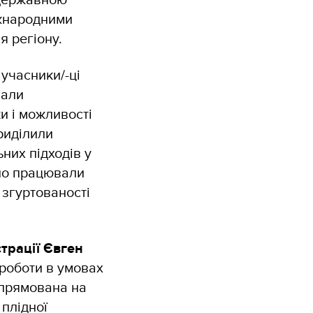
іжнародними
я регіону.
учасники/-ці
чали
и і можливості
риділили
ьних підходів у
ьно працювали
 згуртованості
трації Євген
роботи в умовах
спрямована на
плідної