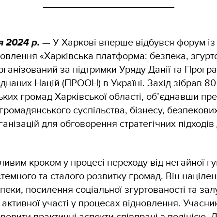
я 2024 р.
— У Харкові вперше відбувся форум із
новлення «Харківська платформа: безпека, згурто
рганізований за підтримки Уряду Данії та Прогр
днаних Націй (ПРООН) в Україні. Захід зібрав 80 
ких громад Харківської області, об’єднавши пре
 громадянського суспільства, бізнесу, безпекових
анізацій для обговорення стратегічних підходів
ивим кроком у процесі переходу від негайної гу
темного та сталого розвитку громад. Він націле
пеки, посилення соціальної згуртованості та за
 активної участі у процесах відновлення. Учасник
ворити практичні аспекти співпраці з поліцією,