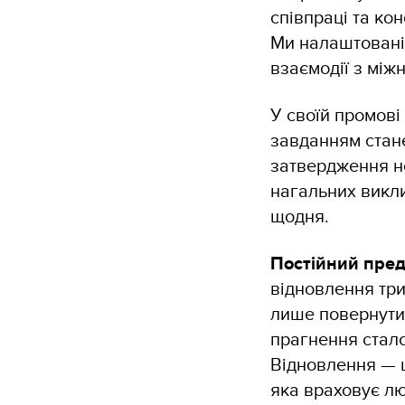
співпраці та ко
Ми налаштовані
взаємодії з мі
У своїй промові
завданням стане
затвердження н
нагальних викли
щодня.
Постійний пред
відновлення три
лише повернутис
прагнення стал
Відновлення — ц
яка враховує лю