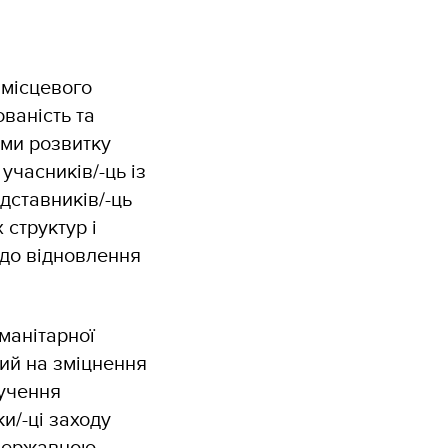
 місцевого
ваність та
ами розвитку
учасників/-ць із
дставників/-ць
 структур і
 до відновлення
манітарної
ний на зміцнення
лучення
и/-ці заходу
 Державною