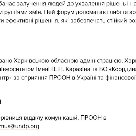
бачає залучення людей до ухвалення рішень і н
и рушіями змін. Цей форум допомагає глибше зр
ти ефективні рішення, які забезпечать стійкий ро
вано Харківською обласною адміністрацією, Хар
іверситетом імені В. Н. Каразіна та БО «Коорди
нтр» за сприяння ПРООН в Україні та фінансової
І
рівниця відділу комунікацій, ПРООН в
samus@undp.org