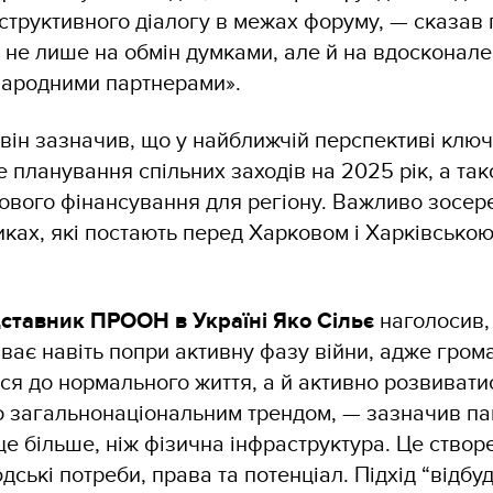
нструктивного діалогу в межах форуму, — сказав 
 не лише на обмін думками, але й на вдосконал
жнародними партнерами».
 він зазначив, що у найближчій перспективі клю
 планування спільних заходів на 2025 рік, а та
ового фінансування для регіону. Важливо зосере
ках, які постають перед Харковом і Харківсько
ставник ПРООН в Україні Яко Сільє
наголосив,
ває навіть попри активну фазу війни, адже гром
я до нормального життя, а й активно розвивати
о загальнонаціональним трендом, — зазначив па
е більше, ніж фізична інфраструктура. Це створ
дські потреби, права та потенціал. Підхід “відбу