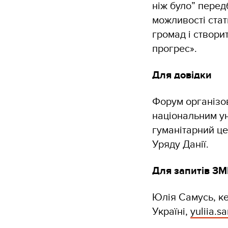
ніж було” перед
можливості стат
громад і створи
прогрес».
Для довідки
Форум організо
національним ун
гуманітарний це
Уряду Данії.
Для запитів ЗМ
Юлія Самусь, ке
Україні,
yuliia.