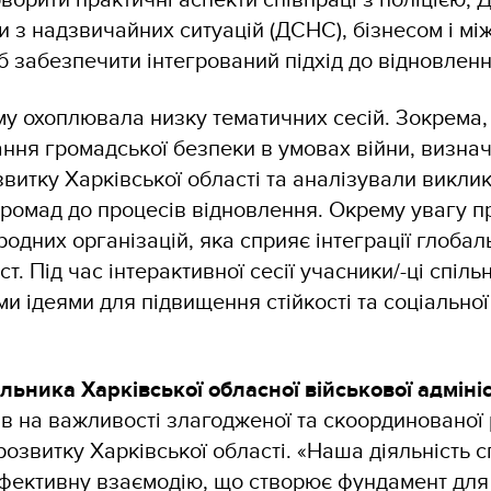
 з надзвичайних ситуацій (ДСНС), бізнесом і м
 забезпечити інтегрований підхід до відновленн
 охоплювала низку тематичних сесій. Зокрема, 
ння громадської безпеки в умовах війни, визна
витку Харківської області та аналізували виклик
ромад до процесів відновлення. Окрему увагу п
родних організацій, яка сприяє інтеграції глобал
ст. Під час інтерактивної сесії учасники/-ці спіл
ми ідеями для підвищення стійкості та соціальної
льника Харківської обласної військової адмініс
в на важливості злагодженої та скоординованої 
розвитку Харківської області. «Наша діяльність 
фективну взаємодію, що створює фундамент для 