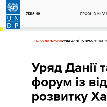
Перейти
до
Україна
ПРООН В УКРАЇ
основного
вмісту
ГОЛОВНА
УКРАЇНА
УРЯД ДАНІЇ ТА ПРООН ПІДТ
Уряд Данії
форум із ві
розвитку Х