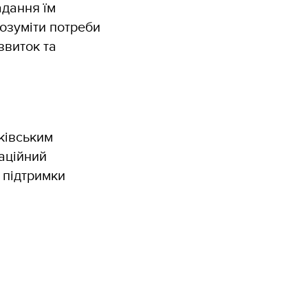
адання їм
озуміти потреби
звиток та
ківським
наційний
 підтримки