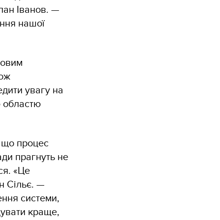
пан Іванов. —
ення нашої
човим
кож
дити увагу на
ю областю
 що процес
ади прагнуть не
ся. «Це
н Сільє. —
ення системи,
дувати краще,