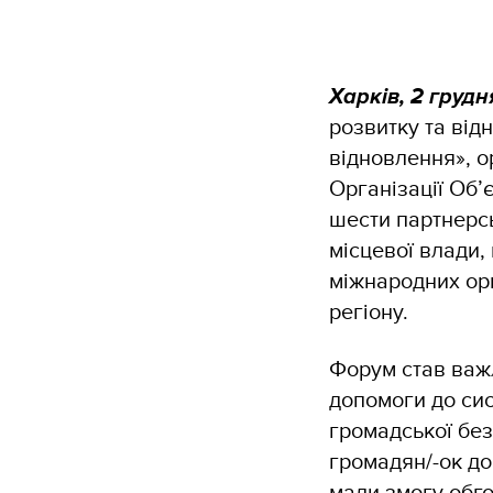
Харків, 2 грудн
розвитку та від
відновлення», о
Організації Об’є
шести партнерсь
місцевої влади,
міжнародних орг
регіону.
Форум став важл
допомоги до сис
громадської без
громадян/-ок до
мали змогу обго