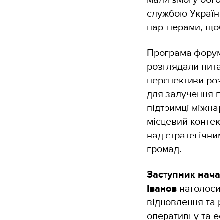
службою України
партнерами, щоб
Програма форуму
розглядали пита
перспективи роз
для залучення г
підтримці міжна
місцевий контек
над стратегічни
громад.
Заступник нача
Іванов
наголоси
відновлення та 
оперативну та е