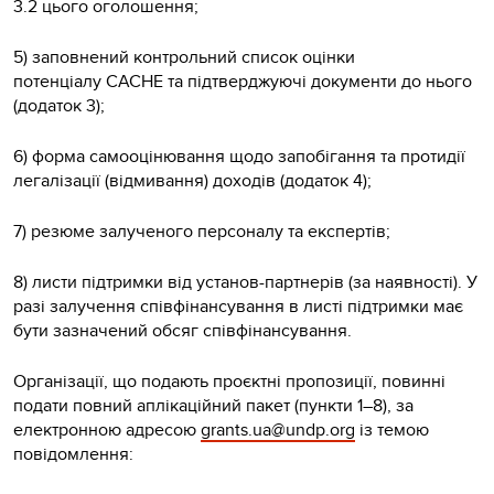
3.2 цього оголошення;
5) заповнений контрольний список оцінки
потенціалу CACHE та підтверджуючі документи до нього
(додаток 3);
6) форма самооцінювання щодо запобігання та протидії
легалізації (відмивання) доходів (додаток 4);
7) резюме залученого персоналу та експертів;
8) листи підтримки від установ-партнерів (за наявності). У
разі залучення співфінансування в листі підтримки має
бути зазначений обсяг співфінансування.
Організації, що подають проєктні пропозиції, повинні
подати повний аплікаційний пакет (пункти 1–8), за
електронною адресою
grants.ua@undp.org
із темою
повідомлення: