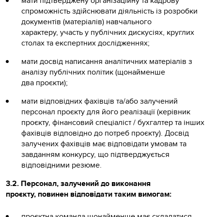
мати підтверджену організаційну та кадрову
спроможність здійснювати діяльність із розробки
документів (матеріалів) навчального
характеру, участь у публічних дискусіях, круглих
столах та експертних дослідженнях;
мати досвід написання аналітичних матеріалів з
аналізу публічних політик (щонайменше
два проєкти);
мати відповідних фахівців та/або залучений
персонал проєкту для його реалізації (керівник
проєкту, фінансовий спеціаліст / бухгалтер та інших
фахівців відповідно до потреб проєкту). Досвід
залучених фахівців має відповідати умовам та
завданням конкурсу, що підтверджується
відповідними резюме.
3.2. Персонал, залучений до виконання
проєкту, повинен відповідати таким вимогам:
проєктна команда щонайменше має складатися