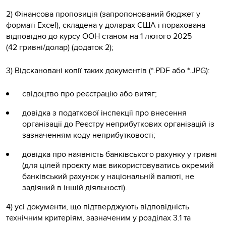
2) Фінансова пропозиція (запропонований бюджет у
форматі Excel), складена у доларах США і порахована
відповідно до курсу ООН станом на 1 лютого 2025
(42 гривні/долар) (додаток 2);
3) Відскановані копії таких документів (*.PDF або *.JPG):
свідоцтво про реєстрацію або витяг;
довідка з податкової інспекції про внесення
організації до Реєстру неприбуткових організацій із
зазначенням коду неприбутковості;
довідка про наявність банківського рахунку у гривні
(для цілей проєкту має використовуватись окремий
банківський рахунок у національній валюті, не
задіяний в іншій діяльності).
4) усі документи, що підтверджують відповідність
технічним критеріям, зазначеним у розділах 3.1 та