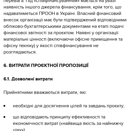
перевага. Під «співфінансуванням» мається на увазі
наявність іншого джерела фінансування, крім того, що
надаватиметься ПРООН в Україні. Власний фінансовий
внесок організації має бути підтверджений відповідними
обліково-бухгалтерськими документами на етапі подачі
фінансової звітності за проєктом. Наявні у організації
матеріальні цінності (включаючи офісне приміщення та
офісну техніку) у якості співфінансування не
розглядаються.
6. ВИТРАТИ ПРОЄКТНОЇ ПРОПОЗИЦІЇ
6.1. Дозволені витрати
Прийнятними вважаються витрати, які:
необхідні для досягнення цілей та завдань проєкту;
що відповідають принципу ефективності та
економічності витрат («найвища якість за найнижчу
ціну»).