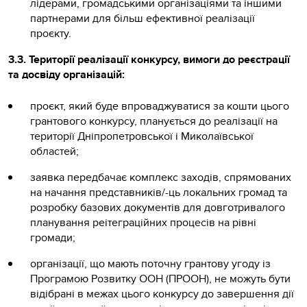
лідерами, громадськими організаціями та іншими
партнерами для більш ефективної реалізації
проєкту.
3.3. Території реалізації конкурсу, вимоги до реєстрації
та досвіду організацій:
проєкт, який буде впроваджуватися за кошти цього
грантового конкурсу, планується до реалізації на
території Дніпропетровської і Миколаївської
областей;
заявка передбачає комплекс заходів, спрямованих
на начання представників/-ць локальних громад та
розробку базових документів для довготривалого
планування реітеграційних процесів на рівні
громади;
організації, що мають поточну грантову угоду із
Програмою Розвитку ООН (ПРООН), не можуть бути
відібрані в межах цього конкурсу до завершення дії