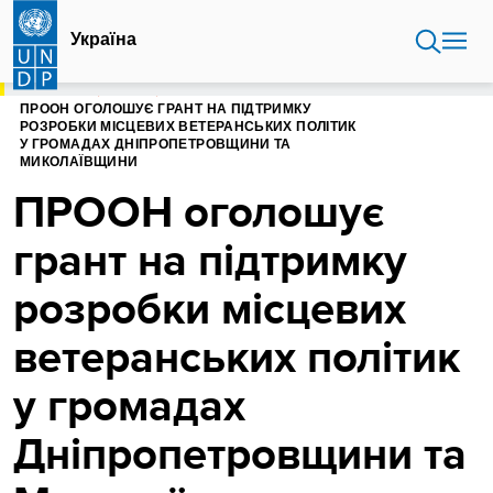
Перейти
до
Україна
основного
вмісту
ГОЛОВНА
УКРАЇНА
ПРООН ОГОЛОШУЄ ГРАНТ НА ПІДТРИМКУ
РОЗРОБКИ МІСЦЕВИХ ВЕТЕРАНСЬКИХ ПОЛІТИК
У ГРОМАДАХ ДНІПРОПЕТРОВЩИНИ ТА
МИКОЛАЇВЩИНИ
ПРООН оголошує
грант на підтримку
розробки місцевих
ветеранських політик
у громадах
Дніпропетровщини та