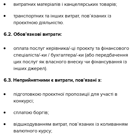
витратних матеріалів і канцелярських товарів;
транспортних та інших витрат, пов’язаних із
проєктною діяльністю.
6.2. Обов’язкові витрати:
оплата послуг керівника/-ці проєкту та фінансового
спеціаліста/-ки / бухгалтера/-ки (або передбачення
цих послуг як власного внеску чи фінансування із
інших джерел).
6.3. Неприйнятними є витрати, пов’язані з:
підготовкою проєктної пропозиції для участі в
конкурсі;
сплатою боргів;
відшкодуванням витрат, пов’язаних із коливанням
валютного курсу;