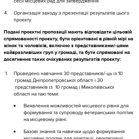
сесії місцевих рад для затвердження.
Організація заходу з презентації результатів цього
проєкту.
Подані проєктні пропозиції мають відповідати цільовій
спрямованості проєкту, бути орієнтовані в рівній мірі на
жінок та чоловіків, включно з представниками/-цями
найвразливіших груп у громаді, та бути спрямовані на
досягнення таких очікуваних результатів проєкту:
Проведено навчання 30 представників/-ць із 10
громад Дніпропетровської області і 30
представників із 10 громад і Миколаївської
області на такі теми:
Виявлення можливостей місцевого рівня для
формування та супроводу ветеранських політик
на місцевому рівні.
Базові знання та навички щодо формування
місцевих політик для адаптації, реінтеграції,