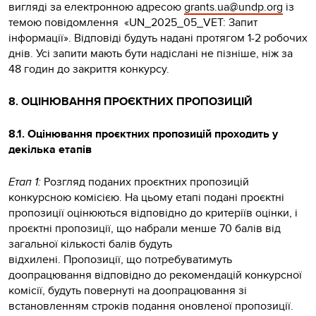
вигляді за електронною адресою
grants.ua@undp.org
із
темою повідомлення «UN_2025_05_VET: Запит
інформації». Відповіді будуть надані протягом 1-2 робочих
днів. Усі запити мають бути надіслані не пізніше, ніж за
48 годин до закриття конкурсу.
8. ОЦІНЮВАННЯ ПРОЄКТНИХ ПРОПОЗИЦІЙ
8.1. Оцінювання проєктних пропозицій проходить у
декілька етапів
Етап 1:
Розгляд поданих проєктних пропозицій
конкурсною комісією. На цьому етапі подані проєктні
пропозиції оцінюються відповідно до критеріїв оцінки, і
проєктні пропозиції, що набрали менше 70 балів від
загальної кількості балів будуть
відхилені. Пропозиції, що потребуватимуть
доопрацювання відповідно до рекомендацій конкурсної
комісії, будуть повернуті на доопрацювання зі
встановленням строків подання оновленої пропозиції.