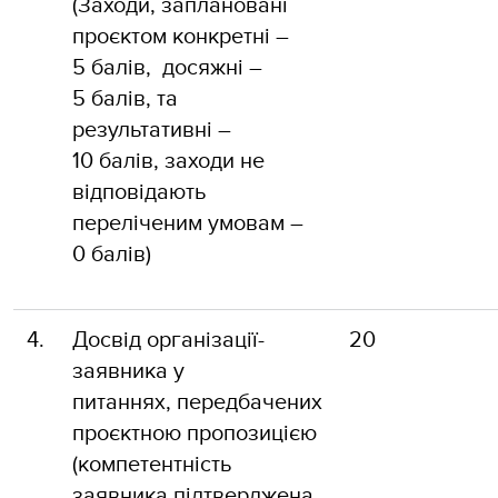
(Заходи, заплановані
проєктом конкретні –
5 балів, досяжні –
5 балів, та
результативні –
10 балів, заходи не
відповідають
переліченим умовам –
0 балів)
4.
Досвід організації-
20
заявника у
питаннях, передбачених
проєктною пропозицією
(компетентність
заявника підтверджена