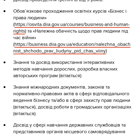
Обов’язкове проходження освітніх курсів «Бізнес і
права людини»
(
https://osvita.diia.gov.ua/courses/business-and-human-
rights
) та «Належна обачність щодо прав людини під
час війни»
(
https://business.diia.gov.ua/education/nalezhna_obach
nist_shchodo_prav_liudyny_pid_chas_viiny
)
Знання та досвід використання інтерактивних
методів навчання дорослих, розробка власних
авторських програм (вітається).
Знання міжнародних документів, законів та
нормативно-правових актів в сфері відповідального
ведення бізнесу та/або в сфері захисту прав людини
(вітається), досвід роботи в громадських організаціях
(вітається).
Досвід у сфері навчання державних службовців та
представників органів місцевого самоврядування