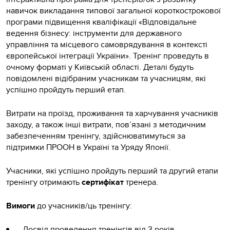
навичок викладання типової загальної короткострокової
програми підвищення кваліфікації «Відповідальне
ведення бізнесу: інструменти для державного
управління та місцевого самоврядування в контексті
європейської інтеграції України». Тренінг проведуть в
очному форматі у Київській області. Деталі будуть
повідомлені відібраним учасникам та учасницям, які
успішно пройдуть перший етап.
Витрати на проїзд, проживання та харчування учасників
заходу, а також інші витрати, пов’язані з методичним
забезпеченням тренінгу, здійснюватимуться за
підтримки ПРООН в Україні та Уряду Японії.
Учасники, які успішно пройдуть перший та другий етапи
тренінгу отримають
сертифікат
тренера.
Вимоги
до учасників/ць тренінгу:
Досвід проведення тренінгів від 3 років.