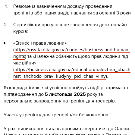
Резюме із зазначенням досвіду проведення
тренінгів або інших видів навчання за останні 3 роки
Сертифікати про успішне завершення двох онлайн
курсів:
«Бізнес і права людини»
(
https://osvita.diia.gov.ua/courses/business-and-human-
rights
) та «Належна обачність щодо прав людини під
час війни»
(
https://business.diia.gov.ua/education/nalezhna_obach
nist_shchodo_prav_liudyny_pid_chas_viiny
).
15 кандидатів/ок, які успішно пройдуть відбір, отримають
підтвердження до
5 листопада 2025
року та
персональне запрошення на тренінг для тренерів.
Участь у тренінгу для тренерів/ок безкоштовна.
У разі виникнення питань просимо звертатися до Олени