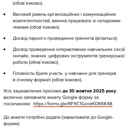
(обов’язково).
Високий рівень організаційних і комунікаційних
компетентностей, вміння працювати зі складними
темами (обов’язково).
Досвід парного проведення тренінгів (вітається).
Досвід проведення інтерактивних навчальних сесій
онлайн, знання цифрових інструментів тренерської
роботи (обов’язково).
Готовність брати участь у навчанні для тренерів
в очному форматі (обов’язково).
Усіх зацікавлених просимо
до 30 жовтня 2025 року
включно заповнити анкету Google-форму за
посиланням:
https://forms.gle/RF1tC1GcneKDN5K48
До анкети потрібно додати (завантажити до Google-
форми):