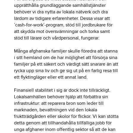
upprätthålla grundläggande samhällstjänster
behöver vi dra nytta av lokala nätverk och dra
lärdom av tidigare erfarenheter. Dessa visar att
’cash-for-work’-program, stöd till jordbrukare för
att skydda mot översvämningar och torka samt
stöd till lärare och vårdpersonal, fungerar.
Många afghanska familjer skulle föredra att stanna
i sitt hemland om de har möjlighet att försörja sina
familjer på ett säkert och värdigt sätt snarare än att
rycka upp sina liv och ge sig ut på en farlig resa till
ett flyktingläger eller ett annat land.
Finansiell stabilitet i sig är dock inte tillräckligt.
Lokalsamhällen behöver hjälp att förbättra sin
infrastruktur: att reparera bron som leder till
marknaden, bevattningen vid den lokala
fruktträdgården eller skolor för flickor. Vi kan stötta
detta genom att tillhandahålla tillfälliga jobb för
unga afghaner inom offentlig sektor så att de kan