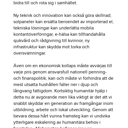
bidra till och rota sig i samhället.
Ny teknik och innovation kan också göra skillnad;
solpaneler kan ersätta beroendet av importerad el,
tekniska lösningar kan underlätta mobila
kontantöverföringar, e-hälsa kan tillhandahålla
sjukvård och rådgivning till kvinnor, ny
infrastruktur kan skydda mot torka och
översvämningar.
Även om en ekonomisk kollaps måste avvärjas till
varje pris genom ansvarsfull nationell penning-
och finanspolitik, kan och måste vi förhindra att de
mest utsatta hushållen faller ner i djup och
långvarig fattigdom. Kortsiktig humanitär hjälp i
detta nu är avgörande men lika viktigt är det att vi
snabbt skyddar en generation av framgångar inom
utbildning, arbete och lokal utveckling. Genom att
bevara dessa hårt vunna framsteg kan vi undvika
ytterligare eskalering av humanitära behov i