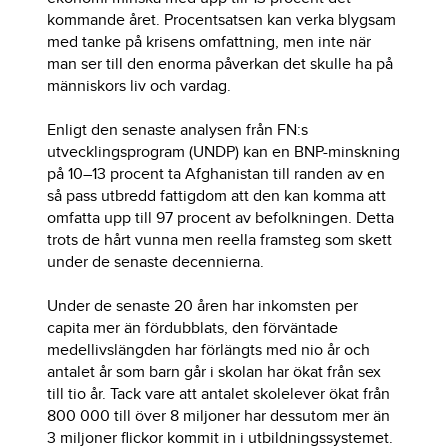
kommande året. Procentsatsen kan verka blygsam
med tanke på krisens omfattning, men inte när
man ser till den enorma påverkan det skulle ha på
människors liv och vardag.
Enligt den senaste analysen från FN:s
utvecklingsprogram (UNDP) kan en BNP-minskning
på 10–13 procent ta Afghanistan till randen av en
så pass utbredd fattigdom att den kan komma att
omfatta upp till 97 procent av befolkningen. Detta
trots de hårt vunna men reella framsteg som skett
under de senaste decennierna.
Under de senaste 20 åren har inkomsten per
capita mer än fördubblats, den förväntade
medellivslängden har förlängts med nio år och
antalet år som barn går i skolan har ökat från sex
till tio år. Tack vare att antalet skolelever ökat från
800 000 till över 8 miljoner har dessutom mer än
3 miljoner flickor kommit in i utbildningssystemet.