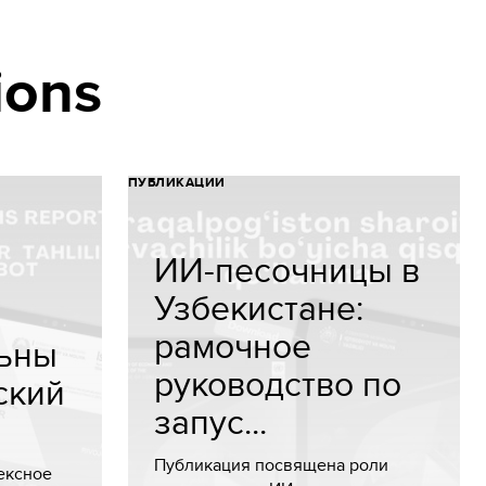
ions
ПУБЛИКАЦИИ
ИИ-песочницы в
Узбекистане:
рамочное
ьны
руководство по
ский
запус...
Публикация посвящена роли
ексное