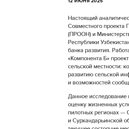
12 ИЮНЯ 2025
Настоящий аналитичес
Совместного проекта
(ПРООН) и Министерст
Республики Узбекиста
банка развития. Работ
«Компонента Б» проек
сельской местности: к
развитию сельской ин
и возможностей сообщ
Данное исследование 
оценку жизненных усло
пилотных регионах — 
и Сурхандарьинской об
текущее состояние ме