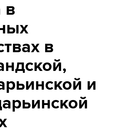
 в
ных
твах в
андской,
арьинской и
дарьинской
х