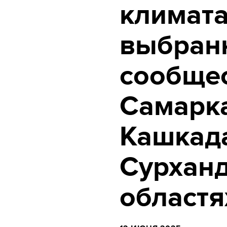
климата
выбран
сообщес
Самарк
Кашкад
Сурхан
областя