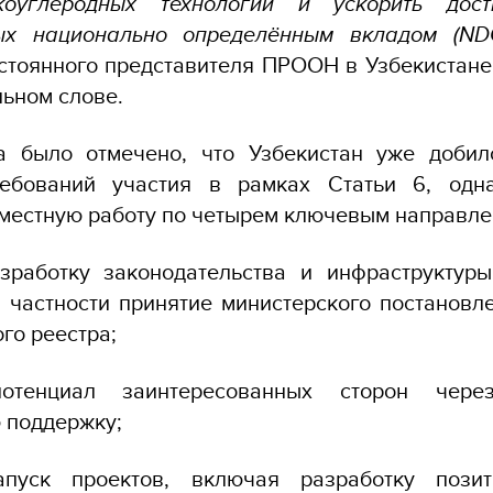
коуглеродных технологий и ускорить дост
ых национально определённым вкладом (ND
стоянного представителя ПРООН в Узбекистан
льном слове.
а было отмечено, что Узбекистан уже добил
ебований участия в рамках Статьи 6, одн
местную работу по четырем ключевым направл
азработку законодательства и инфраструктур
в частности принятие министерского постановл
ого реестра;
потенциал заинтересованных сторон чер
ю поддержку;
апуск проектов, включая разработку позит