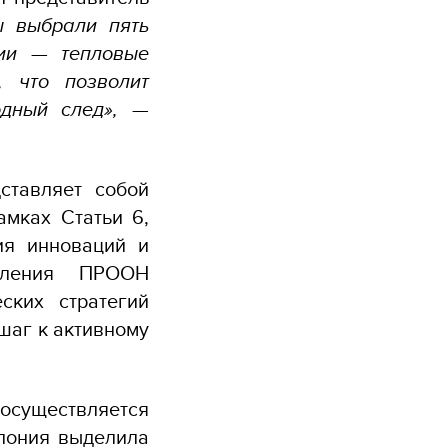
 выбрали пять
гии — тепловые
, что позволит
дный след»,
—
ставляет собой
амках Статьи 6,
ия инноваций и
авления ПРООН
ских стратегий
шаг к активному
 осуществляется
пония выделила