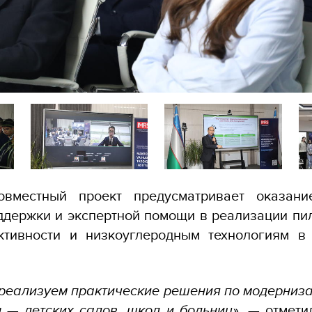
овместный проект предусматривает оказани
ддержки и экспертной помощи в реализации пи
ктивности и низкоуглеродным технологиям в
реализуем практические решения по модерниз
 — детских садов, школ и больниц»,
— отметил