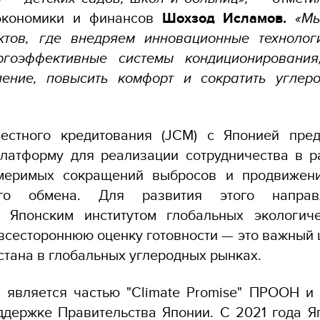
экономики и финансов
Шохзод Исламов.
«Мы
ктов, где внедряем инновационные техноло
гоэффективные системы кондиционирования
ление, повысить комфорт и сократить углеро
естного кредитования (JCM) с Японией пред
латформу для реализации сотрудничества в р
меримых сокращений выбросов и продвижен
кого обмена. Для развития этого напр
с Японским институтом глобальных экологиче
я всестороннюю оценку готовности — это важный 
стана в глобальных углеродных рынках.
 является частью "Climate Promise" ПРООН и
ддержке Правительства Японии. С 2021 года Я