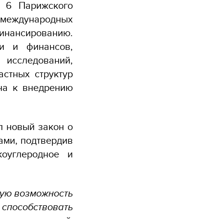
и 6 Парижского
 международных
финансированию.
и и финансов,
 исследований,
астных структур
на к внедрению
.
л новый закон о
ами, подтвердив
оуглеродное и
кую возможность
способствовать