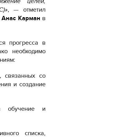
ижение целей,
C)»
, — отметил
е
Анас Карман
в
ся прогресса в
ако необходимо
ениям:
ы, связанных со
ения и создание
ез обучение и
ивного списка,