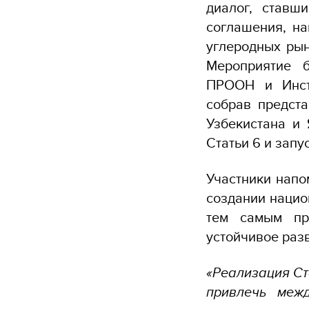
диалог, ставш
соглашения, н
углеродных рын
Мероприятие 
ПРООН и Инсти
собрав предста
Узбекистана и
Статьи 6 и зап
Участники напо
создании нацио
тем самым пр
устойчивое раз
«Реализация Ст
привлечь межд