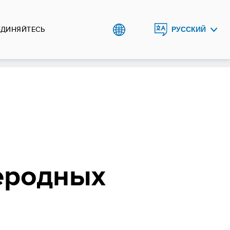
ЕДИНЯЙТЕСЬ
РУССКИЙ
ENGLISH
O`ZBEK
леродных