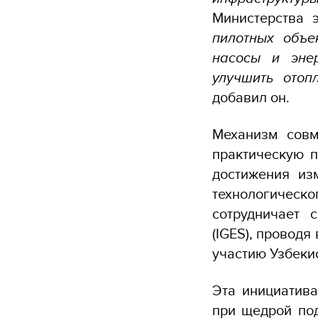
Министерства 
пилотных объе
насосы и энер
улучшить отоп
добавил он.
Механизм совм
практическую п
достижения из
технологичес
сотрудничает 
(IGES), провод
участию Узбеки
Эта инициатива
при щедрой по