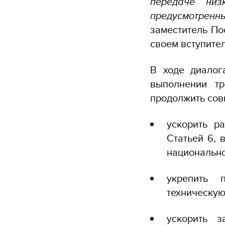
передаче низ
предусмотренн
заместитель По
своем вступите
В ходе диалог
выполнении тр
продолжить сов
ускорить р
Статьей 6, 
национальн
укрепить 
техническу
ускорить з