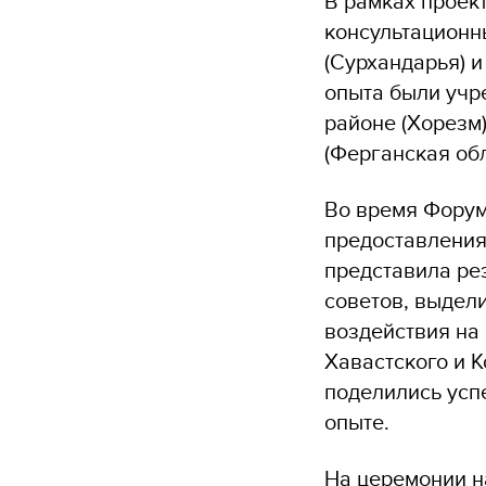
В рамках проек
консультационн
(Сурхандарья) и
опыта были учр
районе (Хорезм)
(Ферганская обл
Во время Форум
предоставления
представила ре
советов, выдел
воздействия на
Хавастского и 
поделились усп
опыте.
На церемонии н