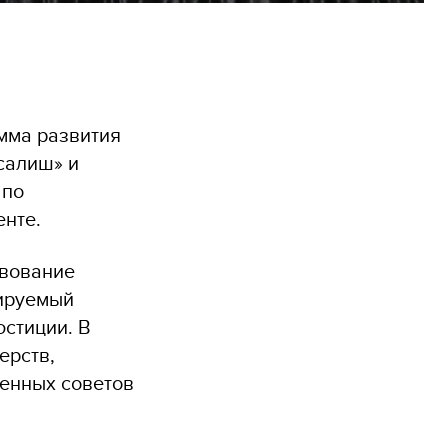
амма развития
салиш» и
 по
нте.
твование
сируемый
стиции. В
ерств,
венных советов