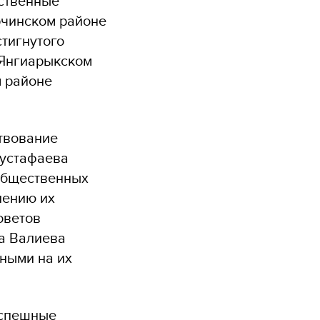
ственные
рчинском районе
стигнутого
 Янгиарыкском
м районе
твование
Мустафаева
 общественных
лению их
оветов
за Валиева
ными на их
успешные