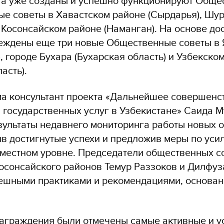
та уже созданы и успешно функционируют Обще
ые советы в Хавастском районе (Сырдарья), Шу
 Косонсайском районе (Наманган). На основе до
еждены еще три новые Общественные советы в
, городе Бухара (Бухарская область) и Узбекско
асть).
а консультант проекта «Дальнейшее совершенс
 государственных услуг в Узбекистане» Саида 
зультаты недавнего мониторинга работы новых
ив достигнутые успехи и предложив меры по уси
 местном уровне. Председатели общественных с
Косонсайского районов Темур Раззоков и Дилфу
ешными практиками и рекомендациями, основан
аграждения были отмечены самые активные и 