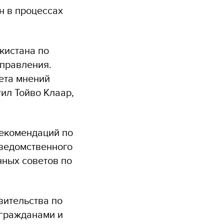
н в процессах
кистана по
управления.
ета мнений
ил Тойво Клаар,
рекомендаций по
ведомственного
ных советов по
вительства по
 гражданами и