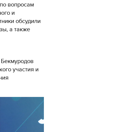
 по вопросам
ого и
тники обсудили
ы, а также
 Бекмуродов
ого участия и
ния