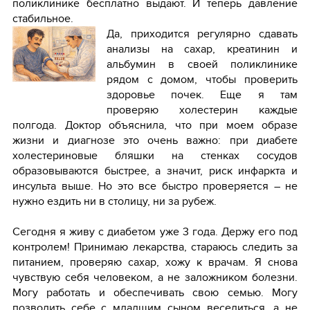
поликлинике бесплатно выдают. И теперь давление
стабильное.
Да, приходится регулярно сдавать
анализы на сахар, креатинин и
альбумин в своей поликлинике
рядом с домом, чтобы проверить
здоровье почек. Еще я там
проверяю холестерин каждые
полгода. Доктор объяснила, что при моем образе
жизни и диагнозе это очень важно: при диабете
холестериновые бляшки на стенках сосудов
образовываются быстрее, а значит, риск инфаркта и
инсульта выше. Но это все быстро проверяется – не
нужно ездить ни в столицу, ни за рубеж.
Сегодня я живу с диабетом уже 3 года. Держу его под
контролем! Принимаю лекарства, стараюсь следить за
питанием, проверяю сахар, хожу к врачам. Я снова
чувствую себя человеком, а не заложником болезни.
Могу работать и обеспечивать свою семью. Могу
позволить себе с младшим сыном веселиться, а не