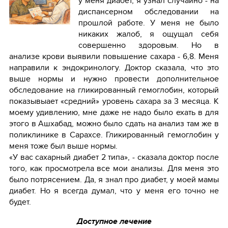
у меня диабет, я узнал случайно - на
диспансерном обследовании на
прошлой работе. У меня не было
никаких жалоб, я ощущал себя
совершенно здоровым. Но в
анализе крови выявили повышение сахара - 6,8. Меня
направили к эндокринологу. Доктор сказала, что это
выше нормы и нужно провести дополнительное
обследование на гликированный гемоглобин, который
показывыает «средний» уровень сахара за 3 месяца. К
моему удивлению, мне даже не надо было ехать в для
этого в Ашхабад, можно было сдать на анализ там же в
поликлинике в Сарахсе. Гликированный гемоглобин у
меня тоже был выше нормы.
«У вас сахарный диабет 2 типа», - сказала доктор после
того, как просмотрела все мои анализы. Для меня это
было потрясением. Да, я знал про диабет, у моей мамы
диабет. Но я всегда думал, что у меня его точно не
будет.
Доступное лечение