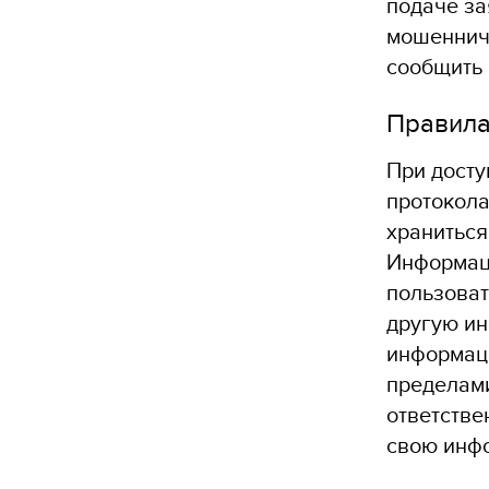
подаче за
мошенниче
сообщить 
Правила
При досту
протокола
храниться
Информаци
пользоват
другую ин
информаци
пределами
ответстве
свою инф