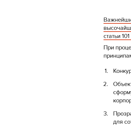
Важнейшим
высочайши
статьи 10
При проце
принципа
Конкур
Объект
сформ
корпо
Прозра
для со