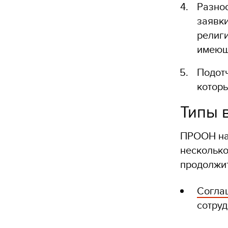
Разно
заявк
религ
имеющ
Подотч
котор
Типы 
ПРООН нан
несколько
продолжит
Согла
сотруд