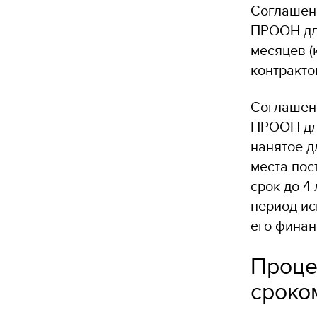
Соглашени
ПРООН для
месяцев (
контракто
Соглашени
ПРООН для
нанятое д
места пос
срок до 4
период ис
его финан
Проце
сроко