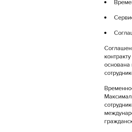
Време
Сервис
Согла
Соглашени
контракту
основана
сотрудник
Временное
Максималь
сотрудник
междунаро
гражданск