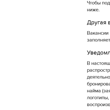
Чтобы под
ниже.
Другая 
Вакансии 
заполняет
Уведом
В настоящ
распростр
деятельно
бронирова
найма (за
логотипы,
воспроизв