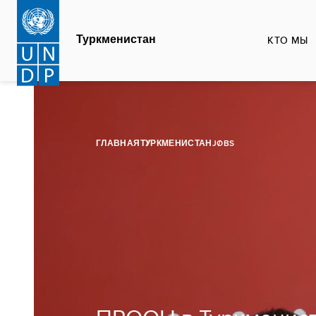
Перейти
к
Туркменистан
КТО МЫ
основному
содержанию
ГЛАВНАЯ
ТУРКМЕНИСТАН
JOBS