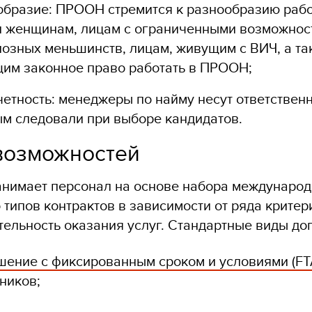
образие: ПРООН стремится к разнообразию рабо
и женщинам, лицам с ограниченными возможност
иозных меньшинств, лицам, живущим с ВИЧ, а т
им законное право работать в ПРООН;
етность: менеджеры по найму несут ответственно
ым следовали при выборе кандидатов.
возможностей
имает персонал на основе набора международн
 типов контрактов в зависимости от ряда критер
ельность оказания услуг. Стандартные виды до
шение с фиксированным сроком и условиями (FT
ников;