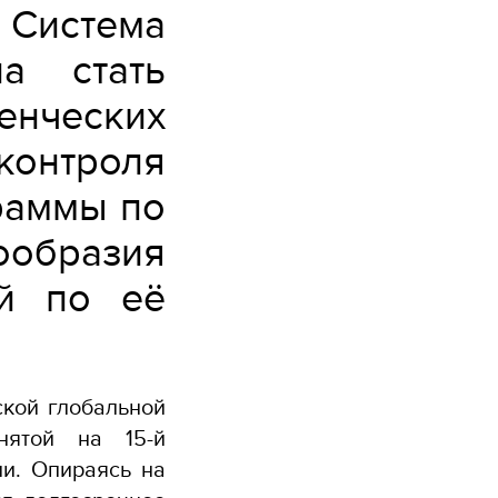
стема
а стать
нческих
онтроля
раммы по
ообразия
й по её
ской глобальной
нятой на 15-й
и. Опираясь на