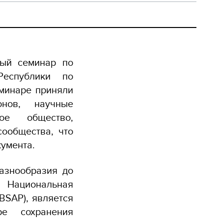
ный семинар по
Республики по
еминаре приняли
онов, научные
ое общество,
ообщества, что
кумента.
азнообразия до
к Национальная
BSAP), является
е сохранения