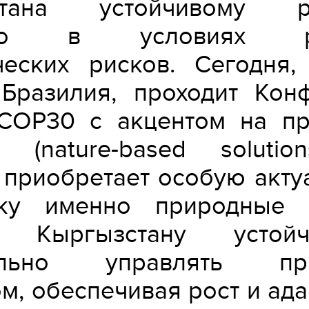
стана устойчивому ра
нно в условиях ра
ческих рисков. Сегодня,
 Бразилия, проходит Кон
СОР30 с акцентом на п
 (nature-based solutio
 приобретает особую актуа
ьку именно природные 
т Кыргызстану усто
ально управлять пр
м, обеспечивая рост и ад