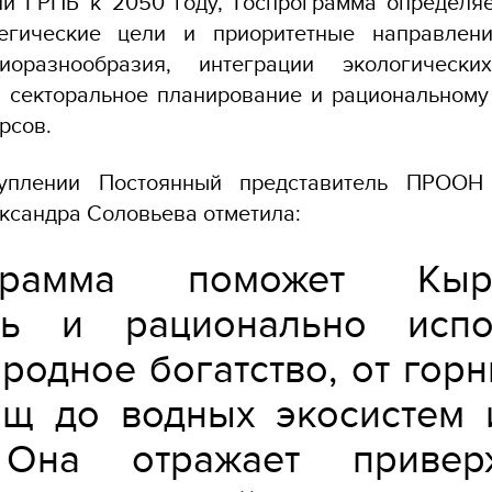
ли ГРПБ к 2050 году, Госпрограмма определяе
тегические цели и приоритетные направлен
иоразнообразия, интеграции экологическ
и секторальное планирование и рациональному
рсов.
уплении Постоянный представитель ПРООН
ксандра Соловьева отметила:
ограмма поможет Кырг
ть и рационально испо
родное богатство, от гор
ищ до водных экосистем 
 Она отражает приверж