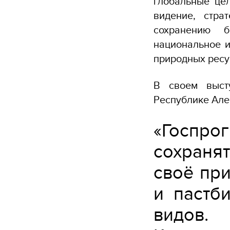
глобальные це
видение, стра
сохранению б
национальное 
природных ресу
В своем выст
Республике Але
«Госпр
сохраня
своё при
и пастб
видов.