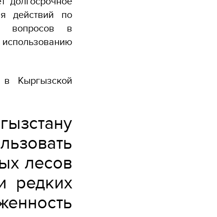
т долгосрочное
ия действий по
их вопросов в
 использованию
 в Кыргызской
ызстану
льзовать
ных лесов
и редких
енность