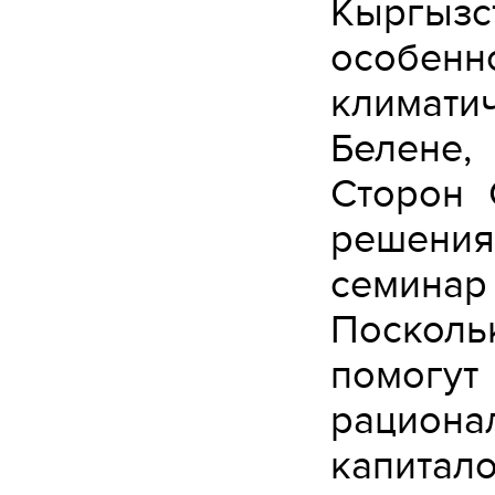
Кыргыз
особе
климати
Белене,
Сторон 
решения
семинар
Поскол
помогу
рацион
капитало