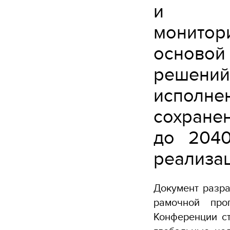
и от
монито
осново
решени
исполне
сохране
до 204
реализац
Документ разра
рамочной про
Конференции с