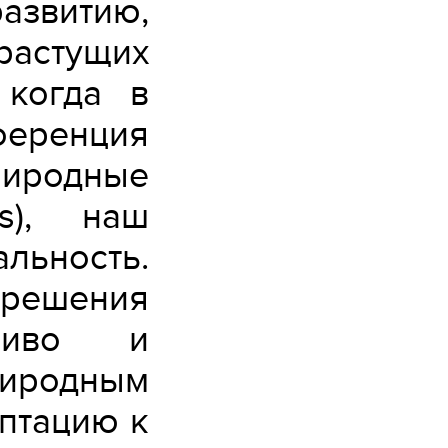
звитию,
стущих
 когда в
ференция
риродные
ns), наш
льность.
решения
йчиво и
иродным
аптацию к