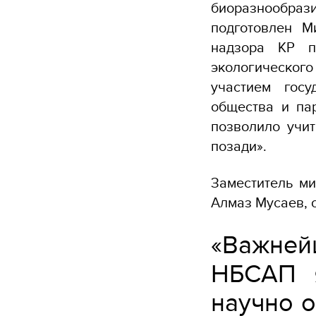
биоразнообра
подготовлен М
надзора КР п
экологического
участием госу
общества и па
позволило учит
позади».
Заместитель ми
Алмаз Мусаев, 
«Важне
НБСАП я
научно 