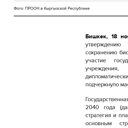
Фото: ПРООН в Кыргызской Республике
Бишкек, 18 н
утверждению 
сохранению био
участие госу
учреждения,
дипломатическ
подчеркнуло ма
Государственн
2040 года (да
стратегия и пл
основным ст