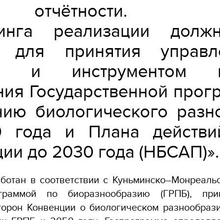
чётности. Си
ринга реализации должн
й для принятия управле
й и инструментом к
ния Государственной прог
нию биологического разн
0 года и Плана действи
ии до 2030 года (НБСАП)».
ботан в соответствии с Куньминско–Монреаль
граммой по биоразнообразию (ГРПБ), при
торон Конвенции о биологическом разнообрази