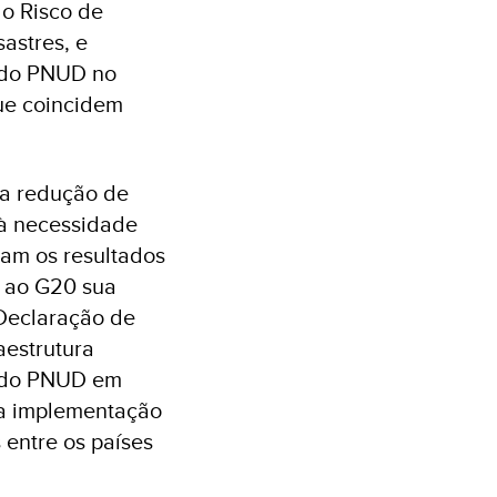
do Risco de
astres, e
a do PNUD no
que coincidem
 a redução de
 à necessidade
nam os resultados
s ao G20 sua
 Declaração de
aestrutura
ão do PNUD em
r a implementação
 entre os países