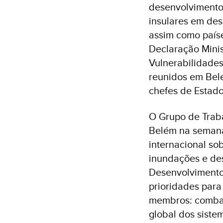
desenvolvimento
insulares em de
assim como paíse
Declaração Mini
Vulnerabilidades
reunidos em Belé
chefes de Estado
O Grupo de Trab
Belém na semana
internacional so
inundações e des
Desenvolvimento 
prioridades para 
membros: combate
global dos sistem