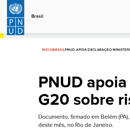
Passar
para
Brasil
o
conteúdo
principal
INÍCIO
BRASIL
PNUD APOIA DECLARAÇÃO MINISTERI
PNUD apoia 
G20 sobre ri
Documento, firmado em Belém (PA),
deste mês, no Rio de Janeiro.