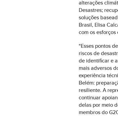
alterações climá
Desastres; recup
soluções basead
Brasil, Elisa Ca
com os esforços
“Esses pontos de
riscos de desas
de identificar e
mais adversos do
experiência técn
Belém: preparaçã
resiliente. A re
continuar apoian
delas por meio d
membros do G20