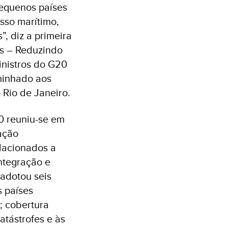
pequenos países
sso marítimo,
, diz a primeira
es – Reduzindo
inistros do G20
minhado aos
 Rio de Janeiro.
0 reuniu-se em
ação
elacionados a
ntegração e
 adotou seis
s países
; cobertura
catástrofes e às