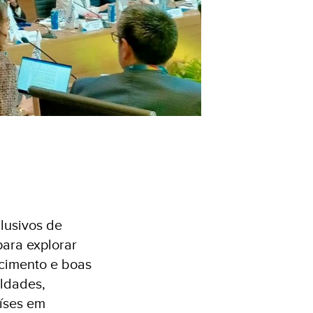
lusivos de
para explorar
ecimento e boas
aldades,
aíses em