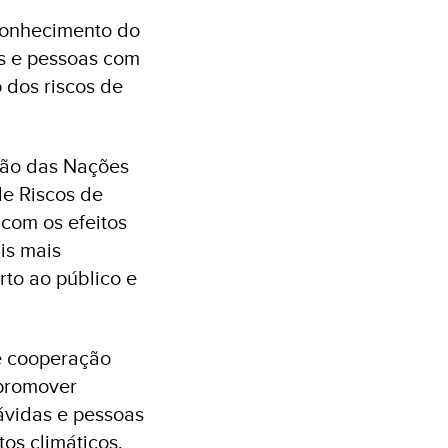
econhecimento do
os e pessoas com
 dos riscos de
ção das Nações
de Riscos de
 com os efeitos
is mais
erto ao público e
 e cooperação
 promover
ávidas e pessoas
tos climáticos.