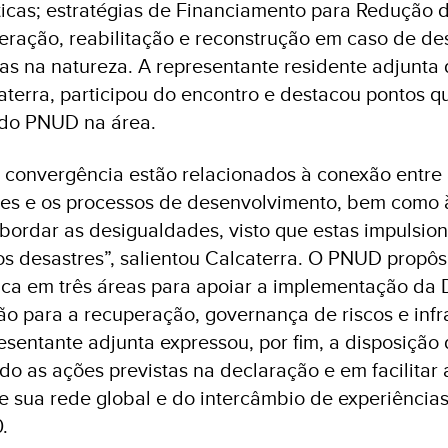
ticas; estratégias de Financiamento para Redução 
eração, reabilitação e reconstrução em caso de des
as na natureza. A representante residente adjunt
lcaterra, participou do encontro e destacou pontos 
 do PNUD na área.
 convergência estão relacionados à conexão entre
tres e os processos de desenvolvimento, bem como
 abordar as desigualdades, visto que estas impulsio
s desastres”, salientou Calcaterra. O PNUD propô
ica em três áreas para apoiar a implementação da
o para a recuperação, governança de riscos e infr
presentante adjunta expressou, por fim, a disposiç
do as ações previstas na declaração e em facilita
e sua rede global e do intercâmbio de experiências
.