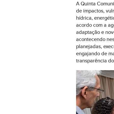
A Quinta Comuni
de impactos, vul
hídrica, energét
acordo com a age
adaptação e nove
acontecendo nes
planejadas, exec
engajando de mai
transparência do 