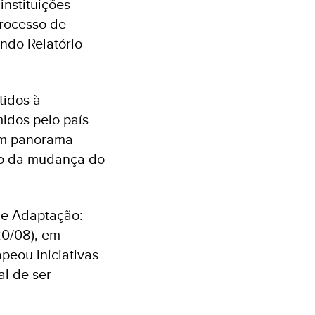
instituições
processo de
ndo Relatório
tidos à
dos pelo país
um panorama
to da mudança do
 e Adaptação:
20/08), em
apeou iniciativas
al de ser