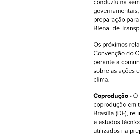
conduziu na sema
governamentais,
preparação para
Bienal de Trans
Os próximos rela
Convenção do Cl
perante a comun
sobre as ações 
clima.
Coprodução -
O 
coprodução em tr
Brasília (DF), re
e estudos técnico
utilizados na pr