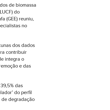
dados de biomassa
ULUCF) do
fa (GEE) reuniu,
pecialistas no
acunas dos dados
ra contribuir
e integra o
 remoção e das
 39,5% das
ador’ do perfil
 e de degradação