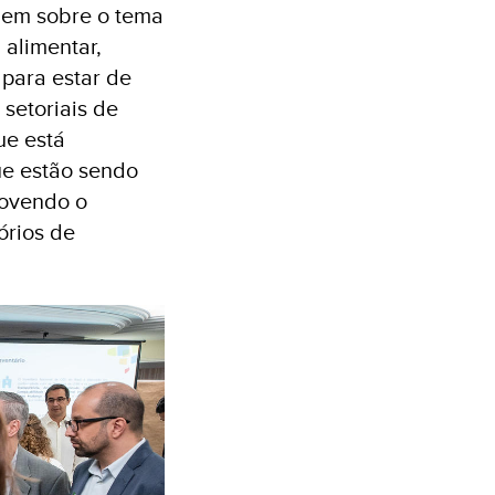
gem sobre o tema
 alimentar,
 para estar de
 setoriais de
ue está
ue estão sendo
movendo o
órios de