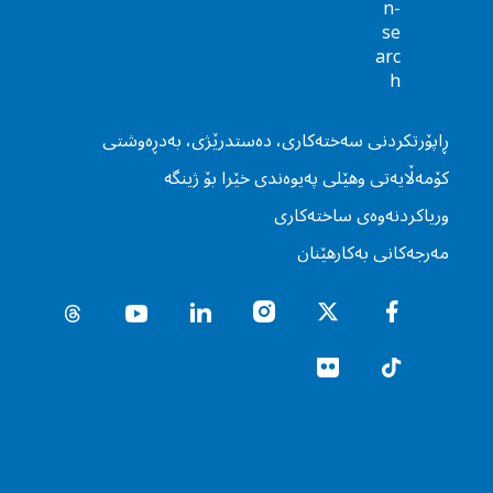
ڕاپۆرتكردنى سه‌خته‌كارى، ده‌ستدرێژی، به‌دڕه‌وشتى
كۆمه‌ڵایه‌تى وهێلى په‌یوه‌ندی خێرا بۆ ژینگه‌
وریاكردنه‌وه‌ى ساخته‌كارى
مه‌رجه‌كانی به‌كارهێنان