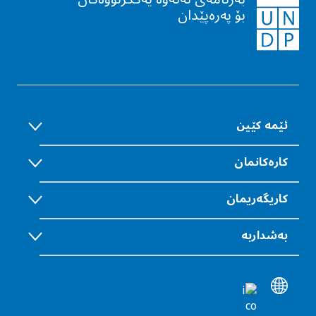
بۆ پەرەپێدان
ئێمە كێین
كارەكانمان
كاریگەريمان
بەشداربە