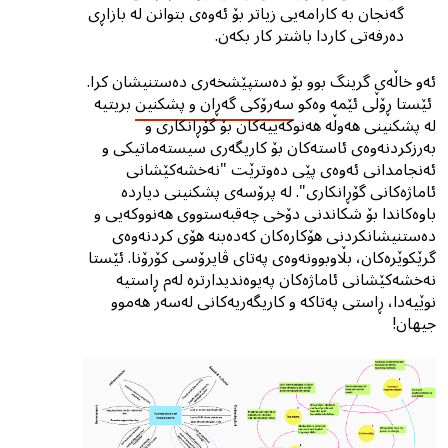
گەنجان بە کارامەیی زیاتر بۆ ئەوەی بتوانن لە بازاڕی
دەرفەتی کاردا باشتر کار بکەن.
ئەو خاڵەى گرینگ بوو بۆ دەستپێشخەرى دەستنیشان کرا.
ئێستا ڕۆڵی ئێمە وەکو
سەرۆکی گەڕان و پشکنین
بریتیە
لە پشكنینی هەوڵە هەنوکەییەکان بۆ گۆڕانکاری و
بەرزکردنەوەی ئاستەکان بۆ کاریگەری سیستەماتیکی و
ئەنجامدانی ئەوەی پێی دەوترێت "نەخشەکێشانی
ئاماژەکانی گۆڕانکاری". لە پرۆسەی پشكنینی دیاردە
باوەکاندا بۆ شکاندنی دۆخی چەقبەستووی هەنووکەیی و
دەستنیشانکردنی هۆکارەکان کەدەبنە هۆى کردنەوەى
گرێکوێرەکان، بڵاوبوونەوەى پەتای ڤایرۆسی کۆرۆنا. ئێستا
نەخشەکێشانی ئاماژەکان پەیوەندیدارترە لەم ڕاستیە
نوێیەدا، ڕاستی پەتاکە و کاریگەریەکانی لەسەر هەموو
جیهان!