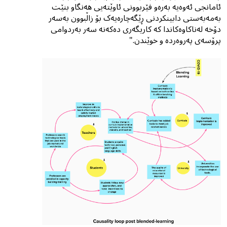
ئامانجی ئەوەیە بەرەو فێربوونی ئاوێتەیى هەنگاو بنێت
بەمەبەستی دابینکردنی ڕێگەچارەیەک بۆ زاڵبوون بەسەر
دۆخە لەناکاوەکاندا کە کاریگەری دەکەنە سەر بەردوامى
پرۆسەی پەروەردە و خوێندن."