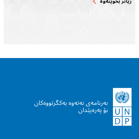
زیاتر بخوێنه‌وه‌
بەرنامەی نەتەوە یەکگرتووەکان
بۆ پەرەپێدان