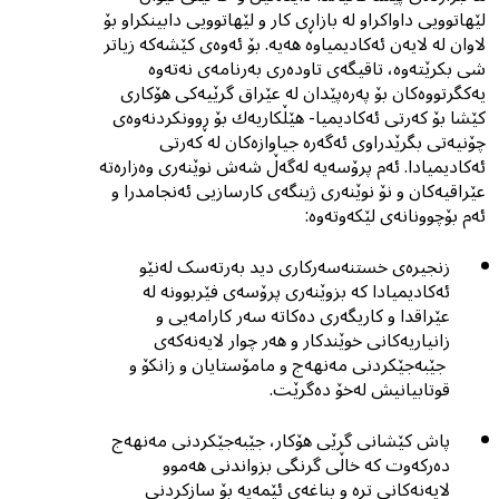
لێهاتوویى داواکراو لە بازاڕى کار و لێهاتوویى دابینکراو بۆ
لاوان لە لایەن ئەکادیمیاوە هەیە. بۆ ئەوەی کێشەکە زیاتر
شی بکرێتەوە، تاقیگەی تاودەری بەرنامەی نەتەوە
یەكگرتووەكان بۆ پەرەپێدان لە عێراق گرێیەکی هۆکاری
کێشا بۆ کەرتی ئەکادیمیا- هێڵکاریەك بۆ ڕوونکردنەوەى
چۆنیەتى بگرێدراوى ئەگەرە جیاوازەکان لە کەرتی
ئەکادیمیادا. ئەم پرۆسەیە لەگەڵ شەش نوێنەری وەزارەتە
عێراقیەکان و نۆ نوێنەری ژینگەی کارسازیی ئەنجامدرا و
ئەم بۆچوونانەى لێکەوتەوە:
زنجیرەی خستنەسەرکاری دید بەرتەسک لەنێو
ئەکادیمیادا کە بزوێنەری پرۆسەی فێربوونە لە
عێراقدا و کاریگەری دەکاتە سەر کارامەیی و
زانیاریەکانی خوێندکار و هەر چوار لایەنەکەى
جێبەجێکردنی مەنهەج و مامۆستایان و زانکۆ و
قوتابیانیش لەخۆ دەگرێت.
پاش كێشانی گرێی هۆکار، جێبەجێکردنی مەنهەج
دەرکەوت کە خاڵی گرنگی بزواندنی هەموو
لایەنەکانی ترە و بناغەی ئێمەیە بۆ سازکردنی