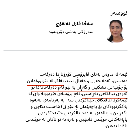
نووسەر
سەفا فازل ئەلقۆج
سەرۆکی بەشی دۆزینەوە
ئێمە لە ماوەی پەتای ڤایرۆسی كۆرۆنا دا دەرفەت
دەبینین، ئەمە خەون و خەیاڵ نییە،
بەڵكو لە فێربوونداین
بۆ چۆنیەتی پشکنین و گەڕان بە نێو ئەم دەرفەتانەدا بۆ
ئەوەی بیانکەین بەڕاستی
. ئەم پرۆسەی فێربوونە وای لە
ئێمەکرد (تاقیگەی خێراكردنى سەر بە بەرنامەی نەتەوە
یەكگرتووەكان بۆ پەرەپێدان لە عێراق) هەست بکەین و
بگەڕێین و بنااغەى بە دیجیتاڵکردنى جێبەجێکردنى
بابەتەکانى خوێندن دابنێین و پەرە بە تواناکان لە خوێندنى
باڵادا بدەین.