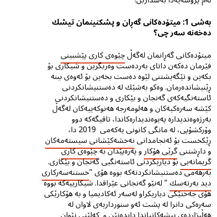
لەم پرۆسەیەدا بەشداربن!
بەشی 1: میتۆدەکانی گەڕان و پشکنینمان تیشك
دەخەنە سەر چی؟
میتۆدەکانی گەڕانمان لەگەڵ
چێوەی کاری پێشبینی
فێرمان دەکەن داتای بەردەست وەربگرین و شیکاری بۆ
بکەین و تێگەیشتنى لێوە دەست بخەین بۆ ئەوەی ببنە
ڕێنیشاندەرمان. وەکو بەشێك لە دەستنیشانکردنی
ئاستەنگیەکەی گەنجان و بێکارى و دەستنیشانکردنی
کێشە سەرەکیەکان و هەلومەرجە هەنوکەییەکان لەگەڵ
بەرژەوەندیدارە پەیوەندیدارەکاندا، تاقیگەکە دوو
وۆرکشۆپی، لە مانگی کانونی یەکەمی 2019 دا،
ڕێکخست بۆ ئەنجامدانی
نەخشەکێشانی سیستەمەکان
و داڕشتنی
گرێی هۆکار
و پەرەپێدان بە
چێوەی کاری
گریمانەیی
بۆ دیاریکردنی ئاستەنگیی گەنجان و بێکارى.
بەرهەمی دەستنیشانکردنەکە بووە هۆی "
خستنەسەرکاری
دید بەرتەسك
" لەنێو گەنجانی عێراقدا. شیکارییەکە بووە
هۆی جەختێکی دیاریکراو لەسەر ئەکادیمیا و بە هۆکارێکى
سەرەکی دانرا لە پشت ئەو سنورداریەى لاوان لە
هەڵبژاردەى پیشەکانیاندا دایدەنێن و کەلێنى نێوان