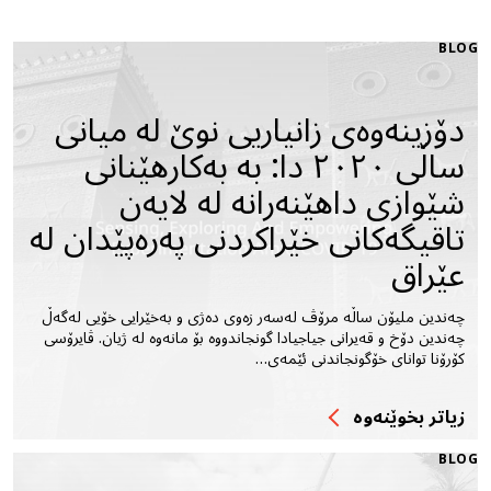
BLOG
دۆزینەوەی زانیاریی نوێ لە میانی
ساڵی ٢٠٢٠ دا: بە بەكارهێنانی
شێوازی داهێنەرانە لە لایەن
تاقیگەكانی خێراكردنی پەرەپێدان لە
عێراق
چەندین ملیۆن ساڵە مرۆڤ لەسەر زەوى دەژى و بەخێرایى خۆیى لەگەڵ
چەندین دۆخ و قەیرانى جیاجیادا گونجاندووە بۆ مانەوە لە ژیان. ڤایرۆسى
کۆرۆنا تواناى خۆگونجاندنى ئێمەى…
زیاتر بخوێنه‌وه‌
BLOG