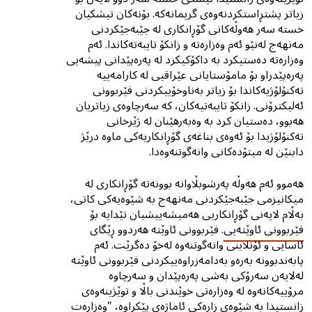
زیاتر پشتڕاستکردنەوەی گریمانەکە. بۆنەکان تیشکیان
خستە سەر هەوڵەکانی گۆڕانکاری لە جێبەجێکردنی
مەنهەج لەنێو ئەم وەزارەتە و زانکۆ تایبەتەکاندا. ئەم
وەزارەتە دەستیکرد بە داکۆکیکرد لە پەرەپێدانی پیشەیی
پەرەپێدراو بۆ مامۆستایانی عێراقیی لە کارامەییە
تەکنۆلۆژیەکاندا بۆ زیاتر بەناوخۆییکردنی فێربوونی
ئەلیکترۆنی. زانکۆ تایبەتیەکان، کە سەرچاوەی زیاتریان
هەبوو، دەستیان کرد بە وەبەرهێنان لە ژێرخانی
تەکنۆلۆژیدا بۆ ئەوەی بناغەی گۆڕانکاریەکی ماوە درێژ
دابنێن لە میتۆدەکانی وانەگوتنەوەدا.
هەموو ئەم هەوڵە پەرشوبڵاوانە بوونەتە گۆڕانکاری لە
میکانیزمی جێبەجێکردنی مەنهەج بە شێوەیەکی کاتی،
بەڵام لایەنی گۆڕانکاریی هەمیشەییشیان تێدایە بۆ
فێربوونی ئاوێتەیى
. فێربوونی ئاوێتە هەردوو ڕێگاى
ئاسایى و ئۆنلاینى وانەگوتنەوە لەخۆ دەگرێت. ئەم
پابەندبوونە بەرەو بەدامەزراوەییکردنی فێربوونی ئاوێتە
لەلایەن سەرۆکی بەشی پەرەپێدان و سەرچاوە
مرۆییەکانەوە لە وەزارەتی خوێندنی باڵا و توێژینەوەی
زانستیدا بە شێوەی زارەکی ئاماژەی پێکراوە، "وەزارەت