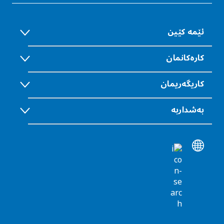
ئێمە كێین
كارەكانمان
كاریگەريمان
بەشداربە