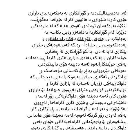
ئەم بەدیجیتالیکردنە و گۆڕانکاری لە پەیکەربەندی بازاری
هێزی کاردا شێوازى داهاتووی کار لە عێراقدا دەگۆڕێت.
لێکۆڵینەوەکەمان ئومێدی ئەوەی هەیە کە لە ماوەیەکى
درێژدا ئەم گۆڕانکاریە بەدامەزراوەیی بکات- بە
رەچاوکردنی
چەرخى کۆڕانکارییەکان لە داهاتوو
و
بەدەنگەوەچوونی خێرادا- رەنگە کەبونەوەیەکی خێرای
بێکاری نەیەتە دی، بەڵکو گۆڕانکاری لە ڕەفتاری
خوێندکاران و پەیکەربەندی بازاڕی هێزی کاردا ڕوو دەدات.
بەلای خوێندکارانەوە ئەمە دەبێتە هۆی دابینکردنی
دەرفەتی فێربوونی زیاتر بۆ کەسانی دۆخناسک و
زیادکردنی ئەگەری جوڵان بەرەو کارامەیی دیجیتاڵی کە
داواکارییەکی زۆریان لەسەرە لە بازاری کاردا و
فراوانکردنی کراوەیی عێراق بە ڕووى جیهاندا. بۆ بازاری
هێزی کار، ئەمە دەبێتە هۆی داواکاریەکی زۆر لەسەر
داهێنەرانی دیجیتاڵی و هێزی کاری کارامەدار لەڕووى
تەکنۆلۆژیا و بەرنامە و گرافیك دیزاینەر و ڕاوێژکاری کار.
بەڵام ئەوەی زۆر گرنگە ئەوەیە ئەمە دەبێتە هۆی هاندانی
پیشەوەران بۆ پەرەپێدانی کارامەییەکانی خۆیان بەبێ
داواکردنی دامەزراندنى هەمیشەیی و گۆڕانکاری بەرەو