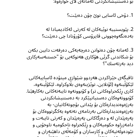
بۆ دەستنیشانکردنی ئەمانەی لای خوارەوە:
1. دۆخی ئاسایی نوێ چۆن دەبێت؟
2. پێویستییە نوێیەکان لە کەرتی ئەکادیمیادا لە
بەدەنگەوەچوونی ڤایرۆسی کۆرۆنادا چی دەبێت؟
3. ئەمانە چۆن دەتوانن دەرچەیەكی دەرفەت دابین بکەن
بۆ شکاندنی گرێی هۆکاری هەنوکەیى بۆ "خستنەسەرکاری
دید بەرتەسك"؟
تاقیگەی خێراكردن هەردوو شێوازی میتۆدە ئاساییەکانی
لێکۆڵینەوە (ئۆنلاین، توێژینەوەى بڵاوکراوە، لێکۆڵینەوە،
کاری ڕێکخراوەکانی تر) و کۆبوونەوە تایبەتەکانی بەکارهێنا.
کۆبوونەوەکان دەستیانپێکرد بە دەستنیشانکردنی
بەرژەوەندیدارەکان بۆ پێدانى بۆچونەکانیان- بە
بەرژەوەندیدارەکانی بەرنامەی نەتەوە یەكگرتووەكان بۆ
پەرەپێدان لە و دەزگاکانی پەرەپێدان و کەرتی تایبەت و
دامەزراوە حکومیەکان و ڕێکخراوە ناحکومیە ناوخۆیی و
نێودەوڵەتیەکان و کارسازان و کۆمەڵەی داهێنەران و