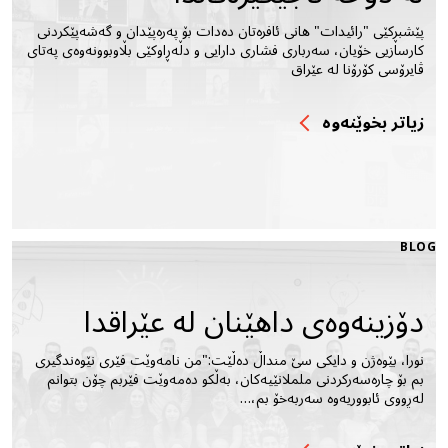
پێشبڕكێی "رائیدات" هانی ئافرەتان دەدات بۆ پەرەپێدان و گەشەپێکردنی
کارسازیی خۆیان، سەرباری فشاری دارایی و دڵەڕاوکێی بڵاوبوونەوەی پەتای
ڤایرۆسی کۆرۆنا لە عێراق
زیاتر بخوێنه‌وه‌
BLOG
دۆزینەوەی داهێنان لە عێراقدا
نورا، بێوەژن و دایکی سێ منداڵ دەڵێت:"من نامەوێت فێری نێوەندگیری
بم بۆ چارەسەركردنی ململانێیەكان، بەڵكو دەمەوێت فێربم چۆن بتوانم
لەڕووی ئابووریەوە سەربەخۆ بم،…