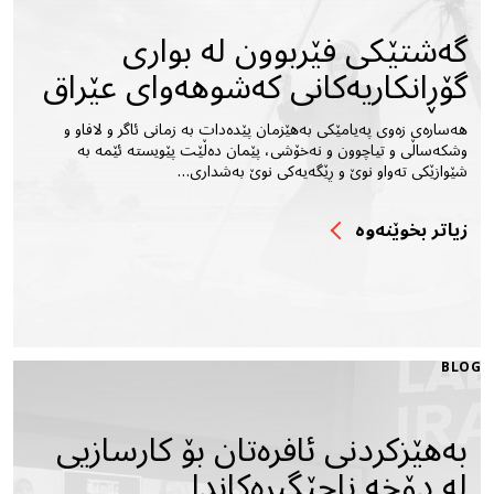
گەشتێكی فێربوون لە بواری
گۆڕانكاریەكانی كەشوهەوای عێراق
هەسارەی زەوی پەیامێکی بەهێزمان پێدەدات بە زمانی ئاگر و لافاو و
وشکەساڵی و تیاچوون و نەخۆشی، پێمان دەڵێت پێویستە ئێمە بە
شێوازێکی تەواو نوێ و ڕێگەیەکی نوێ بەشداری…
زیاتر بخوێنه‌وه‌
BLOG
بەهێزکردنی ئافرەتان بۆ کارسازیی
لە دۆخە ناجێگیرەکاندا