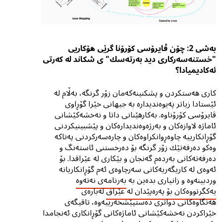
بەشی 2: چۆن ڤایرۆسی کۆرۆنا گرێی هۆکاریی
"خستنەسەرکاری دید بەرتەسك" ی شکاند لە کەرتی
ئەکادیمیادا؟
کاری هەستکردن و پشكنینەکەمان زۆر گرنگە، بەڵام لە
ئێستادا زیاتر پەیوەندیدارە بە جیهانی خێرا گۆڕاوی
ڤایرۆسی کۆرۆناوە. بەکارهێنانی داتا و نەخشەکێشانی
ئاماژە لاوازەکان و بەرژەوەندیدارەکان و پێشبینیکردنی
گۆڕانکارییە چاوەڕوانکراوەکان و چارەسەرکردنی پەتاکە
وەکو دەرفەتێك زۆر گرنگە بۆ دەرخستنی ئاستەنگ و
دەرفەتەکانى بەردەم گەنجان و بێکارى لە عێراقدا. بۆ
ئەوەی لە کاریگەریەکانى سەرچاوەی ئەم گۆڕانکاریانە
وردبینەوە و زانیاری بدەین بە
بەرنامەی نەتەوە
یەكگرتووەكان بۆ پەرەپێدان لە عێراق
لەبارەى
هەنگاوەکانی دواتری دەستپێشخەرییەوە، تاقیگەی
خێراكردن نەخشەکێشانی ئاماژەکانی گۆڕانکاری ئەنجامدا