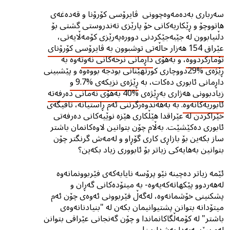
سەرباری بەدەمەوەچوونی ڤایرۆسی كۆرۆنا و قەدەغەی
هاتووچۆ و ڕێکاریەکانی خۆ پارێزی تەندروستی گشتی بۆ
دڵنیابوون لە جێبەجێکردنى دوورەپەرێزى کۆمەڵایەتی،
عێراق 154 هەزار حاڵەتی توشبوون بە ڤایرۆسی کۆرۆنای
تۆمارکردووە
، و بەهۆی
داڕمانی نرخەکانی نەوت
ەوە بە
ڕێژەی %29دووچاری کورتهێنانى بودجە بووەوە و پێشبینی
داڕمانی ئابوری دەکات، بە
ڕێژەی نزیکەی %9.7 و
زیادبوونی هەژاری بەڕێژەی %40 بەهۆی نەمانی دەرفەتە
ئابوریەکانەوە
. بە بەهەندوەرگرتنی ئەم ڕاستیانە، تاقیگەی
خێراكردن لە عێراقدا هێڵکاری هێزە نوێیەکانی دەرفەتی
ئابوری دەکێشێت. بەڵام چۆن بتوانین لاوەکانمان باشتر
ساز بکەین بۆ بازاڕی کاری گۆڕاو و لەمەش گرنگتر چۆن
بتوانین بەهایەکى زیاتر بۆ ئابوورى زیاد بکەین؟
ئێمە زیاتر دەچینە نێو پرۆسە نایابەکەی فێربوونمانەوە
لەهەردوو پێکهاتەکەیەوە- بە میتۆدەکانی گەڕان و
پشکنینی خۆشمانەوە، لەگەڵ فێربوونی ئەوەی چۆن ئەم
میتۆدانە بتوانن پشتیوانیمان بکەن لە "بنیادنانەوەی
باشتر" لە کۆمەڵگاکانماندا و چۆن گەنجانی عێراقی بتوانن