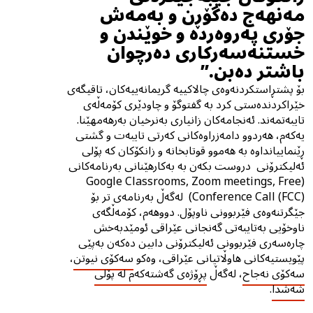
مەنهەج دەگۆڕن و بەمەش
جۆرى پەروەردە و خوێندن و
خستنەسەرکاری دەرچوان
باشتر دەبن.”
بۆ پشتڕاستکردنەوەی چالاکییە گریمانەییەکان، تاقیگەی
خێراكردندەستی کرد بە گفتوگۆ و چاودێری کۆمەڵەی
تایبەتمەند. ئەنجامەکان زانیاری بەنرخیان بەرهەمهێنا.
یەکەم، هەردوو دامەزراوەکانی کەرتی تایبەت و گشتی
ڕێنماییانداوە بە هەموو قوتابخانە و زانکۆکان کە پۆلی
ئەلیکترۆنی دروست بکەن بە بەکارهێنانی بەرنامەکانی
(Google Classrooms, Zoom meetings, Free
Conference Call (FCC)) لەگەڵ بەرنامەی تر بۆ
جێگرتنەوەی فێربوونی ناوپۆل. دووهەم، کۆمەڵگەی
ناوخۆیی بەتایبەتی گەنجانی عێراقی ئومێدبەخش
چارەسەری فێربوونی ئەلیکترۆنی دابین دەکەن بەپێی
پێویستیەکانی هاوڵاتیانی عێراقی، وەکو
سەکۆی نیوتن
،
سەکۆی نەجاح
، لەگەڵ
پڕۆژەی گەشتەکەم لە پۆلی
شەشدا
.