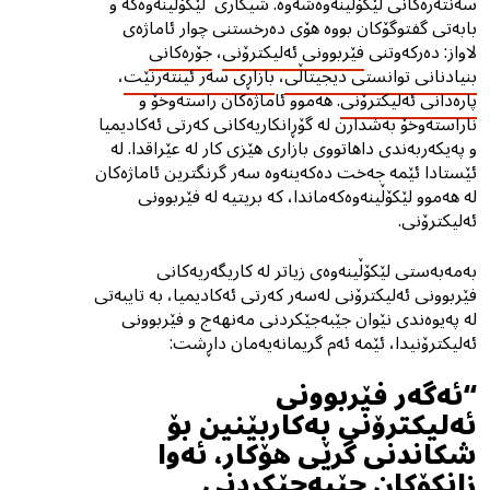
سەنتەرەکانی لێکۆڵینەوەشەوە. شیکاری لێکۆڵینەوەکە و
بابەتی گفتوگۆکان بووە هۆی دەرخستنی چوار ئاماژەی
لاواز: دەرکەوتنی
فێربوونی ئەلیکترۆنی
،
جۆرەکانی
بنیادنانی توانستی دیجیتاڵی
،
بازاڕی سەر ئینتەرنێت
،
پارەدانی ئەلیکترۆنی
. هەموو ئاماژەکان راستەوخۆ و
ناراستەوخۆ بەشدارن لە گۆڕانکاریەکانی کەرتی ئەکادیمیا
و پەیکەربەندی داهاتووی بازاری هێزی کار لە عێراقدا. لە
ئێستادا ئێمە جەخت دەکەینەوە سەر گرنگترین ئاماژەکان
لە هەموو لێکۆڵینەوەکەماندا، کە بریتیە لە فێربوونی
ئەلیکترۆنی.
بەمەبەستى لێکۆڵینەوەی زیاتر لە کاریگەریەکانی
فێربوونی ئەلیکترۆنی لەسەر کەرتی ئەکادیمیا، بە تایبەتی
لە پەیوەندی نێوان جێبەجێکردنی مەنهەج و فێربوونی
ئەلیکترۆنیدا، ئێمە ئەم گریمانەیەمان داڕشت:
“ئەگەر فێربوونی
ئەلیکترۆنی بەکاربێنین بۆ
شکاندنی ‌گرێی هۆکار، ئەوا
زانکۆکان جێبەجێکردنی