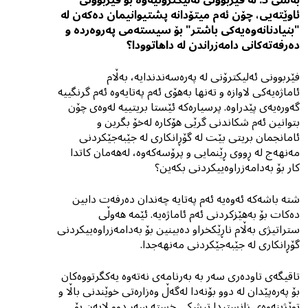
ئاوێتەیى، چۆن ئەم میتۆدانە پشتیوانیمان دەکەن لە
"بنیادنانەوەیەکی باشتر" بۆ سیستەمی پەروەردە و
دەرفەتەکانی دامەزراندن لە داهاتوودا؟
فێربوونی ئەلیکترۆنی لە پەرەسەندندایە، بەڵام
ئاماژەیەکی لاوازە و تەنها بەهۆی ئەم پەتایەوە ئەم گرنگییە
گەورەیەی پێدراوە. پرسیارەکە ئێستا بریتییە لەوەی چۆن
بتوانین ئەم شکاندنی گرێی هۆکارە لەخۆ بگرین و
ئامانجمان بریتی بێت لە گۆڕانکاری لە جێبەجێکردنی
مەنهەج لە ڕووی ڕێنمایی و پرۆسەکەوە، لەهەمان کاتدا
کار بۆ بەدامەزراوەییکردنی بکەین؟
شتە باشەکە ئەوەیە ئەم پەتایە چەندان دەرفەت دابین
دەکات بۆ بەهێزکردنی ئەم ئاماژەیە. ئێمە هەوڵی
ستراتیژی بەڵام ناڕێکخراو دەبینین بۆ بەدامەزراوەییکردنی
گۆڕانکاری لە جێبەجێکردنی مەنهەجدا.
تاقیگەی تاودەری سەر بە بەرنامەی نەتەوە یەكگرتووەكان
بۆ پەرەپێدان لە دوو بۆنەدا لەگەڵ وەزارەتی خوێندنی باڵا و
توێژینەوەی زانستیدا تیشکى خستە سەر دوو لایەن بۆ