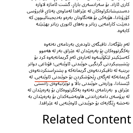
کاری ئازاد. بۆ سەرانسەرى بازاڕ، گشت ئاماژە لاوازە
دەستنیشانکراوەکان لە عێراقدا لەماوەی پەتای ڤایرۆسی
کۆرۆنادا، هۆیەکن بۆ هەنگاونان بەرەو بەدیجیتاڵیبوون کە
دەبێت کارامەیی زیاتر و بەهای ئابوری زیاتر بهێنێتە
کایەوە.
لەم بلۆگەدا، تاقیگەی تاودەری بەرنامەی نەتەوە
یەكگرتووەكان بۆ پەرەپێدان لە عێراق بەر لە هەموو
کەسێکیتر لێکۆڵینەوە لەبارەى ئەم گریمانەیەوە کرد بۆ
پێشبینیکردنی گرنگیی خوێندنى ئاوێتەیى؛ قۆناغی دواتر
بریتیە لە تاقیکردنەوەى گریمانەکە و پشتڕاستکردنەوەی
گریمانەکە لەڕگەی ڕێخۆشکردن بۆ
خوێندنی ئاوێتەیى
. لە
ئێستادا، وزارەتی خوێندنی باڵا و توێژنیەوەی زانستی
عێراق و بەرنامەی نەتەوە یەكگرتووەكان بۆ پەرەپێدان لە
لە پرۆسەی دامەزراندنی هاوبەشیەکدان بۆ پەرەپێدان بە
نەخشە ڕێگایەك بۆ خوێندنی ئاوەێتەیى لە عێراقدا.
Related Content