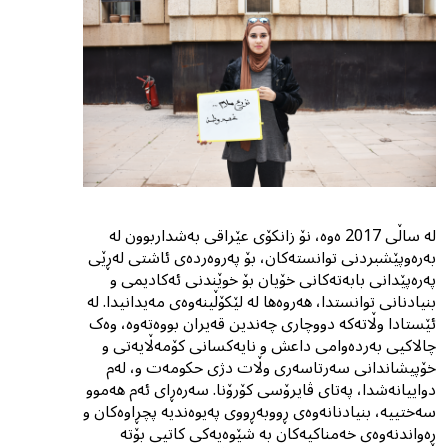
لە ساڵی 2017 ەوە، نۆ زانکۆی عێراقی بەشداربوون لە
بەرەوپێشبردنی توانستەکان، بۆ پەروەردەی ئاشتی لەڕێی
پەرەپێدانی بابەتەکانى خۆیان بۆ خوێندنى ئەکادیمی و
بنیادنانی توانستدا، هەروەها لە لێکۆڵینەوەی مەیدانیدا. لە
ئێستادا وڵاتەکە دووچارى چەندین قەیران بووەتەوە، وەک
چالاکیی بەردەوامی داعش و نایەکسانی کۆمەڵایەتی و
خۆپیشاندانی سەرتاسەری وڵات دژی حکومەت و، لەم
دواییانەشدا، پەتای ڤایرۆسی کۆرۆنا. سەرەڕاى ئەم هەموو
سەختییە، بنیادنانەوەی ڕووبەڕووى پەیوەندیە پچڕاوەکان و
ڕەواندنەوەى خەمناکیەکان بە شێوەیەکی کاتیی بۆتە