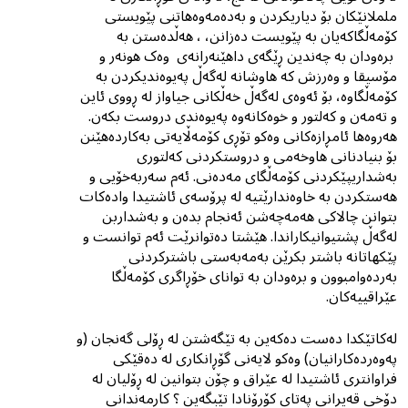
ململانێکان بۆ دیاریکردن و بەدەمەوەهاتنى پێویستى
کۆمەڵگاکەیان بە پێویست دەزانن، ، هەڵدەستن بە
برەودان بە چەندین ڕێگەى داهێنەرانەى وەک هونەر و
مۆسیقا و وەرزش کە هاوشانە لەگەڵ پەیوەندیکردن بە
کۆمەڵگاوە، بۆ ئەوەى لەگەڵ خەڵکانی جیاواز لە ڕووی ئاین
و تەمەن و کەلتور و خوەکانەوە پەیوەندى دروست بکەن.
هەروەها ئامڕازەکانی وەکو تۆڕی کۆمەڵایەتی بەکاردەهێنن
بۆ بنیادنانی هاوخەمی و دروستکردنی کەلتوری
بەشداریپێکردنى کۆمەڵگاى مەدەنى. ئەم سەربەخۆیی و
هەستکردن بە خاوەندارێتیە لە پرۆسەی ئاشتیدا وادەکات
بتوانن چالاکی هەمەچەشن ئەنجام بدەن و بەشداربن
لەگەڵ پشتیوانیکاراندا. هێشتا دەتوانرێت ئەم توانست و
پێکهاتانە باشتر بکرێن بەمەبەستى باشترکردنى
بەردەوامبوون و برەودان بە تواناى خۆڕاگرى کۆمەڵگا
عێراقییەکان.
لەکاتێکدا دەست دەکەین بە تێگەشتن لە ڕۆلی گەنجان (و
پەوەردەکارانیان) وەکو لایەنی گۆڕانکاری لە دەقێکى
فراوانترى ئاشتیدا لە عێراق و چۆن بتوانین لە ڕۆلیان لە
دۆخی قەیرانی پەتای کۆرۆنادا تێبگەین ؟ کارمەندانی