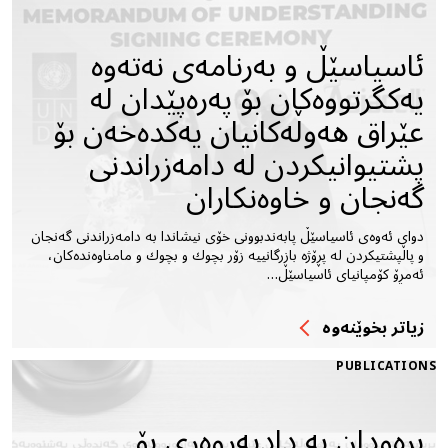
ئاسیاسێڵ و بەرنامەى نەتەوە
یەکگرتووەکان بۆ پەرەپێدان لە
عێراق هەوڵەکانیان یەکدەخەن بۆ
پشتیوانیکردن لە دامەزراندنى
گەنجان و خاوەنکاران
دوای ئەوەى ئاسیاسێڵ پابەندبوونى خۆى نیشاندا بە دامەزراندنى گەنجان
و پاڵپشتیکردن لە پڕۆژە بازرگانییە زۆر بچوك و بچوك و مامناوەندەکان،
ئەمڕۆ کۆمپانیاى ئاسیاسێڵ…
زیاتر بخوێنه‌وه‌
PUBLICATIONS
برەودان بە دادپەروەرى بۆ