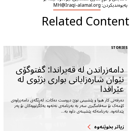
پەیوەندیکردن:
MH@Iraqi-alamal.org
Related Content
STORIES
دامەزراندن لە قەیراندا: گفتوگۆى
نێوان شارەزایانى بوارى بژێوى لە
عێراقدا
دەرفەتى کار هیوا و پێشبینى نوێ دروست دەکات. لەڕێگەى دامەزراوەى
کۆمەک بۆ سەقامگیرى سەر بە بەرنامەى نەتەوە یەکگرتووەکان بۆ پەر
پێدانەوە، بەرنامەکە پێشینەى داوە بە…
زیاتر بخوێنه‌وه‌