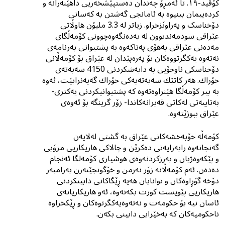
کۆڤید-١٩. تا ئەمڕۆ چەندان دەستپێشخەریی داهێنەرانە و
کردەییمان بینیوە بە ئامانجی گەشتن بە کەسانی
دۆخناسک و پەراوێزخراو. زیاتر لە 3.3 ملیۆن هاوڵاتی
عێراقی سودمەندبوون لە بەدەنگەوەچوونی کۆمەڵگای
مەدەنی عێراقی بەهۆی پەتاکەوە بە پشتیوانی بەرنامەی
نەتەوە یەكگرتووەكان بۆ پەرەپێدان لە عێراق بۆ کۆمەڵانی
دۆخناسکی ناوخۆیی بە دابەشکردنی 4150 سەبەتەی
خۆراك. هەر کاتێك سەبەتەیەکی خۆراك گەیەنرابێت، ئەوە
بە بیر کۆمەڵگا هێنراوەتەوە کە پشتیوانیکردنى یەکترى-
بەتایبەتى لەکاتى قەیرانەکاندا- زۆر گرینگە بۆ ئەوەى
عێراق ببوژێتەوە.
کۆمەڵە خۆبەخشەکانى عێراق بە گشتی لەلایەن
گەنجانەوە رابەرایەتی دەکرێن و چالاکی هاریکاریی مرۆیی
و پێکەوەژیان و بەرزکردنەوەی هوشیاری کۆمەلگا ئەنجام
دەدەن. ئەم کۆمەڵانە زۆر نەرمن و خۆگونجێنەرن بەرامبەر
دۆخە گۆڕاوەکان و توانایان هەیە ڕێگاکانى دابینکردنی
هاریکاریی پێویست کورت بکەنەوە، ئەو هاریکاریانەی
ئاسان نیە بۆ حکومەت و نەتەوەیەکگرتوەکان و ڕێکخراوە
ناحکومیەکان کە بەخێرایی دابینی بکەن.