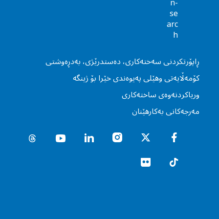
ڕاپۆرتكردنى سه‌خته‌كارى، ده‌ستدرێژی، به‌دڕه‌وشتى
كۆمه‌ڵایه‌تى وهێلى په‌یوه‌ندی خێرا بۆ ژینگه‌
وریاكردنه‌وه‌ى ساخته‌كارى
مه‌رجه‌كانی به‌كارهێنان