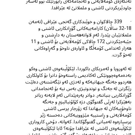
تەنگەژەی کۆمەڵایەتی و ئەنجامەکەی راپۆرتێك بوو لەسەر
چاودێریکردنی ئاشتی و ململانێ لە عێراقدا.
· 339 چالاکوان و خوێندکاری گەنجی عێراقی (تەمەن
18-32 ساڵان) کارامەییەکانی گۆڕانکاریی ئاشتی و
ململانێیان پێدرا. ئەم لاوانەهەستان بە داڕشتن و
جێبەجێکردنى 172 چالاکی کۆمەڵایەتی بۆ ئاشتی و 11
هەزار ئەندامی کۆمەڵگا و ئاوارەی ناوخۆ و گەڕاوەکانی
لەخۆ گرت.
لە ئەوروپا و ئەمریکای باکوردا، لێکۆڵینەوەی ئاشتی وەکو
بەدەمەوەچوونێکی ئەکادیمی راستەوخۆ دانرا بۆ کاولکاری
هەردوو جەنگە جیهانیەکە و لەدژی ئەو تێگەشتنەی دەلێت
رێگرتن لە جەنگ و توندوتیژی بەس نیە بۆ ئەنجامدانی
گۆڕانکاریی بنیاتنەر. دواتر پەرەپێدانی ئەم لایەنە زیاتر
بەهێزکرا لەڕێی گفتوگۆی دژە کۆلۆنیالیزم و جەنگە
ناوخۆییەکان لە جیهاندا کە زۆرجار پرسى ئاشتى
کۆمەڵایەتى و ڕاستییە مێژووییەکانى دەخستە ژێر
پرسیارەوە لەمیانى گفتوگۆکاندا. کەواتە، دۆخی کاروباری
لێکۆڵینەوەی ئاشتی لە عێراقدا چۆنە؟ ئایا لێکۆڵینەوەی
ئاشتی دەتوانێت بناغەیەك بۆ گفتوگۆی باشتر و واتادارتر