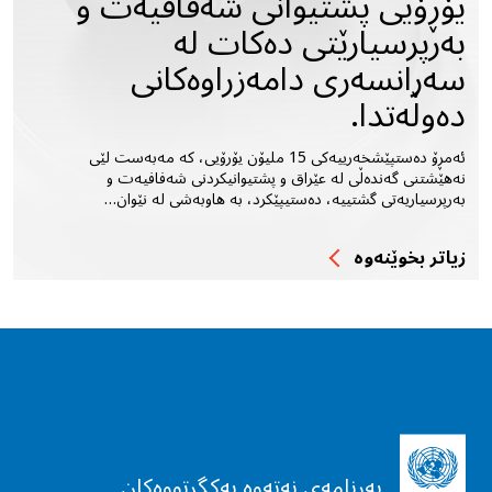
یۆڕۆیى پشتیوانى شەفافیەت و
بەرپرسیارێتى دەکات لە
سەرانسەرى دامەزراوەکانى
دەوڵەتدا.
ئەمڕۆ دەستپێشخەرییەکى 15 ملیۆن یۆرۆیى، کە مەبەست لێى
نەهێشتنى گەندەڵى لە عێراق و پشتیوانیکردنى شەفافیەت و
بەرپرسیاریەتى گشتییە، دەستیپێکرد، بە هاوبەشى لە نێوان…
زیاتر بخوێنه‌وه‌
بەرنامەی نەتەوە یەکگرتووەکان