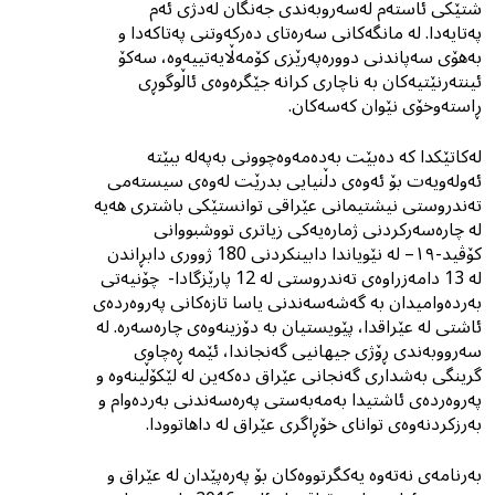
شتێکی ئاستەم لەسەروبەندى جەنگان لەدژی ئەم
پەتایەدا. لە مانگەکانى سەرەتاى دەرکەوتنى پەتاکەدا و
بەهۆی سەپاندنی دوورەپەرێزی کۆمەڵایەتییەوە، سەکۆ
ئینتەرنێتیەکان بە ناچاری کرانە جێگرەوەی ئاڵوگوڕى
ڕاستەوخۆى نێوان کەسەکان.
لەکاتێکدا کە دەبێت بەدەمەوەچوونى بەپەلە ببێتە
ئەولەویەت بۆ ئەوەی دڵنیایی بدرێت لەوەی سیستەمی
تەندروستی نیشتیمانی عێراقى توانستێکی باشتری هەیە
لە چارەسەرکردنى ژمارەیەکى زیاترى تووشبووانى
کۆڤید-١٩– لە نێویاندا دابینکردنى 180 ژووری دابڕاندن
لە 13 دامەزراوەی تەندروستی لە 12 پارێزگادا- چۆنیەتى
بەردەوامیدان بە گەشەسەندنى یاسا تازەکانى پەروەردەى
ئاشتى لە عێراقدا، پێویستیان بە دۆزینەوەى چارەسەرە. لە
سەرووبەندی ڕۆژی جیهانیی گەنجاندا، ئێمە ڕەچاوی
گرینگى بەشدارى گەنجانی عێراق دەکەین لە لێکۆڵینەوە و
پەروەردەی ئاشتیدا بەمەبەستى پەرەسەندنى بەردەوام و
بەرزکردنەوەى توانای خۆڕاگرى عێراق لە داهاتوودا.
بەرنامەی نەتەوە یەكگرتووەكان بۆ پەرەپێدان لە عێراق و