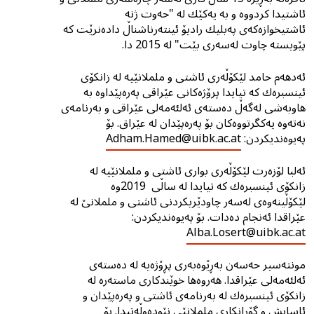
ئاشتیدا کردووە و بە یەکێك لە "حەوت ژنە
ئاشتیخوازەکەی پەبلیك رادیۆ ئینتەرناشناڵ دادەنرێت کە
پێویستە چاوت لەسەری بێت" لە 2015 دا.
ئەدهەم حامد لێکۆڵەری ئاشتی و ململانێیە لە زانکۆی
ئینسبرەك کە تیایدا پرۆژەکانی عێراقی پەرەپێداوە بە
هاوبەشی لەگەڵ دەستەی ئەلئەمەلی عێراقی و بەرنامەی
نەتەوە یەكگرتووەكان بۆ پەرەپێدان لە عێراق. بۆ
پەیوەندیکردن:
Adham.Hamed@uibk.ac.at
ئەلبا لۆزەرت لێکۆڵەری بوارى ئاشتی و ململانێیە لە
زانکۆی ئینسبرەك کە تیایدا لە ساڵى 2019وە
لێکۆڵینەوەی لەسەر چاودێریکردنی ئاشتی و ململانێ لە
عێراقدا ئەنجام دەدات. بۆ پەیوەندیکردن:
Alba.Losert@uibk.ac.at
مونتەسیر حەسەن بەڕێوەبەری پڕۆژەیە لە دەستەی
ئەلئەمەلی عێراقدا. هەروەها خوێندکاری ماستەرە لە
زانکۆی ئینسبرەك لە بەرنامەی ئاشتی و پەرەپێدان و
ئاسایش و گۆڕانکاری ململانێی نێودەوڵەتیدا. بۆ