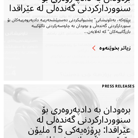
سنووردارکردنى گەندەڵى لە عێراقدا
پڕۆژەکە، بەناونیشانى" پشتیوانیکردنى دەستپێشخەرییە دادپەروەرییەکان بۆ
سنوردارکردنى گەندەڵى و برەودان بە چارەسەرکردنى ناکۆکییە
بازرگانییەکان" کە لەلایەن…
زیاتر بخوێنه‌وه‌
PRESS RELEASES
برەودان بە دادپەروەرى بۆ
سنووردارکردنى گەندەڵى لە
عێراقدا: پڕۆژەیەکى 15 ملیۆن