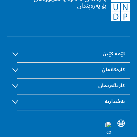
بۆ پەرەپێدان
ئێمە كێین
كارەكانمان
كاریگەريمان
بەشداربە