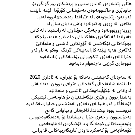
هێڵی پێشەوەى تەندروستیی و پزیشکان زۆر گرنگن بۆ
چاودێری و چاکبوونەوەی نەخۆشانی کۆرۆنا، ئێمە نابێت
ئەو بەرەوپێشچونەی لە عێراقدا وەدەستهاتووە لەبیر
بکەین، لە ڕووی چاکبونەوە پاش دەیان ساڵ لە
ڕووبەڕووبوونەوە و جەنگى خوێناوى. لە راستیدا، لە کاتی
قەیراندا کە ئەگەری هەڵکشانى ململانێ هەیە، ڕێچکە
بچوکەکانی تێگەشتن لە گۆڕنکاری ئاشتی و ململانێ
ئەگەری هەیە ببێتە کارامەییەکی گرنگ، وەكو لە ناو ئەو
خێزانانەی بەهۆی تێكچوونی رۆتینەکانی ژیانیانەوە
دووچاری گرژیی بەردەوام دەبنەوە.
لە سەرەتای گەیشتنی پەتاکە بۆ عێراق، لە ئاداری 2020
دا، ئێمە شایەتحاڵی گەنجانی عێراقی بووین، بەتایبەتی
ئەوانەی لە لێکۆڵینەوەکانی ئاشتی و ململانێدا
بەشداربوون و هێزى تێگەشتنیان بۆ هاوخەمى ئیتنیکى
کۆمەڵگا و ئەو هیوایەى بەهۆى نەهێشتنى جیاوازییەکانەوە
دروست بووە پیشاندا. ئافرەتان و پیاوانی گەنج
بەجۆشبوون و حەزی خۆیان پیشاندا بۆ بەدەنگەوەچوونی
پێویستیەکانی کۆمەڵگا و داکۆکیکردن لە هاوخەمی
کۆمەڵایەتی بۆ کەمکردنەوەی کاریگەرییەکانى قەیرانی