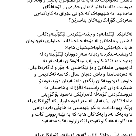
دروست بکات لەنێو لایەنى حکومى و کۆمەڵگاى
مەدەنیدا بە شێوەیەک کە لاوانى عێراق بە کارەکتەرى
سەرەکى گۆڕانکارییەکان بناسرێن؟
لەکاتێکدا لێکدانەوە و جێبەجێکردنی لێکۆڵینەوەکانی
ئاشتی و ململانێ لە دۆخە جیاجیاکاندا جیاوازى بەرچاویان
هەیە، لایەنێکی هاوبەشیشیان هەیە:
ئەویشجەختکردنەوەیانە سەر دووبارە لێکۆڵینەوە لە
پەیوەندیە تێكشکاو و پەرشوبڵاوەکان بەرامبەر بە
ئەزموونى ململانێ و بۆ تێگەشتن لە جۆر و ئەگەرەکانیان.
لە دەرەنجامدا و پاش دەیان ساڵ، کەسە ئەکادیمى و
خاوەن ئەزموونەکان ڕێگەی داهێنەریان دۆزییەوە بۆ
شیکردنەوەی ئەم ڕاستییە ئاڵۆزانە و هەستان بە
دروستکردنی کۆمەڵە ئامرازێکى بەسود بۆ گۆڕینى
ململانێکان. زۆربەیان لەسەر ئەوە هاوڕان کە گۆڕانکارى لە
پڕێکا ڕوو نادات، بەڵکو پێویستى بە هەوڵى بەردەوامى
نەوە یەک لەدوا یەکەکان هەیە کە بە تێپەڕبوونى کات و
هەنگاو بە هەنگاو ئەوەى لێکترازاوە یەکیدەخەنەوە.
نەوەی نوێی چالاکوانانی گەنج، ئەوانەى کۆڕانکارى لە