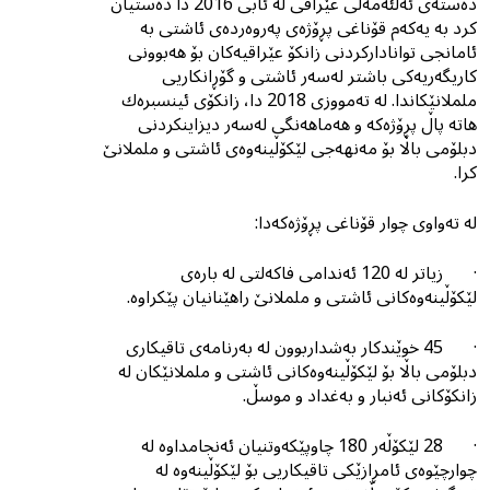
دەستەی ئەلئەمەلی عێراقی لە ئابی 2016 دا دەستیان
کرد بە یەکەم قۆناغی پڕۆژەی پەروەردەی ئاشتى بە
ئامانجی توانادارکردنی زانکۆ عێراقیەکان بۆ هەبوونی
کاریگەریەکی باشتر لەسەر ئاشتی و گۆڕانکاریی
ململانێکاندا. لە تەمووزی 2018 دا، زانکۆی ئینسبرەك
هاتە پاڵ پڕۆژەکە و هەماهەنگی لەسەر دیزاینکردنی
دبلۆمی باڵا بۆ مەنهەجی لێکۆڵینەوەی ئاشتی و ململانێ
کرا.
لە تەواوی چوار قۆناغی پڕۆژەکەدا:
· زیاتر لە 120 ئەندامی فاکەلتی لە بارەى
لێکۆڵینەوەکانی ئاشتی و ململانێ راهێنانیان پێکراوە.
· 45 خوێندکار بەشداربوون لە بەرنامەی تاقیکاری
دبلۆمی باڵا بۆ لێکۆڵینەوەکانی ئاشتی و ململانێکان لە
زانکۆکانی ئەنبار و بەغداد و موسڵ.
· 28 لێکۆڵەر 180 چاوپێکەوتنیان ئەنجامداوە لە
چوارچێوەى ئامڕازێکى تاقیکاریی بۆ لێکۆڵینەوە لە