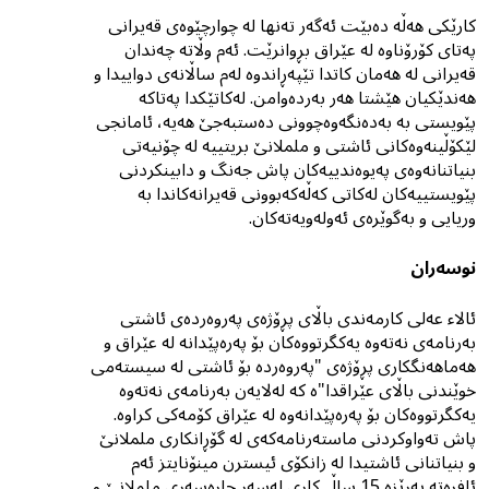
کارێکی هەڵە دەبێت ئەگەر تەنها لە چوارچێوەى قەیرانی
پەتای کۆرۆناوە لە عێراق بڕوانرێت. ئەم وڵاتە چەندان
قەیرانی لە هەمان کاتدا تێپەڕاندوە لەم ساڵانەی دواییدا و
هەندێكیان هێشتا هەر بەردەوامن. لەکاتێکدا پەتاکە
پێویستی بە بەدەنگەوەچوونی دەستبەجێ هەیە، ئامانجى
لێکۆڵینەوەکانی ئاشتی و ململانێ بریتییە لە چۆنیەتى
بنیاتنانەوەى پەیوەندییەکان پاش جەنگ و دابینکردنى
پێویستییەکان لەکاتى کەڵەکەبوونى قەیرانەکاندا بە
وریایى و بەگوێرەى ئەولەویەتەکان.
نوسەران
ئالاء عەلی کارمەندی باڵای پڕۆژەی پەروەردەی ئاشتی
بەرنامەی نەتەوە یەكگرتووەكان بۆ پەرەپێدانە لە عێراق و
هەماهەنگکاری پڕۆژەی "پەروەردە بۆ ئاشتی لە سیستەمی
خوێندنی باڵای عێراقدا"ە کە لەلایەن بەرنامەی نەتەوە
یەكگرتووەكان بۆ پەرەپێدانەوە لە عێراق کۆمەکی کراوە.
پاش تەواوکردنی ماستەرنامەکەی لە گۆڕانکاری ململانێ
و بنیاتنانی ئاشتیدا لە زانکۆی ئیسترن مینۆنایتز ئەم
ئافرەتە بەڕێزە 15 ساڵ کاری لەسەر چارەسەری ململانێ و