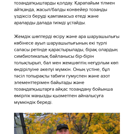
тозаңдатқыштарды қолдау. Қарапайым тілмен
айтқанда, жасыл/балды конвейер тозаңды
үздіксіз беруді қамтамасыз етеді және
араларды далада тиімді ұстайды.
Жемдік шөптерді өсіру және ара шаруашылығы
көбінесе ауыл шаруашылығының екі түрлі
саласы ретінде қарастырылады, бірақ олардың
симбиотикалық байланысы бір-бірін
толықтырып, бал мен жемшөптің неғұрлым көп
өндірілуіне әкелуі мүмкін. Оның үстіне, бұл
тәсіл топырақты табиғи гумуспен және азот
элементтерімен байытады және
тозаңдатқыштарға айқас тозаңдану бойынша
өмірлік маңызды қызметпен айналысуға
мүмкіндік береді.