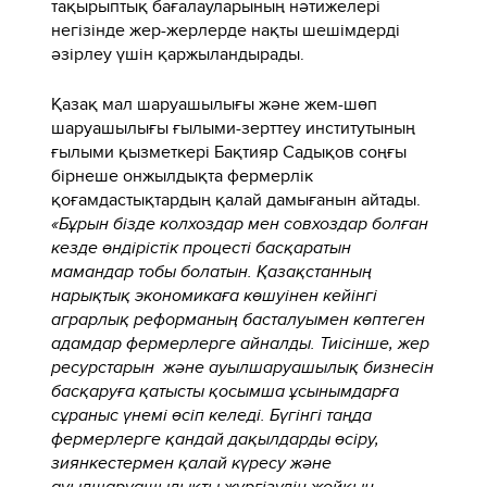
тақырыптық бағалауларының нәтижелері
негізінде жер-жерлерде нақты шешімдерді
әзірлеу үшін қаржыландырады.
Қазақ мал шаруашылығы және жем-шөп
шаруашылығы ғылыми-зерттеу институтының
ғылыми қызметкері Бақтияр Садықов соңғы
бірнеше онжылдықта фермерлік
қоғамдастықтардың қалай дамығанын айтады.
«Бұрын бізде колхоздар мен совхоздар болған
кезде өндірістік процесті басқаратын
мамандар тобы болатын. Қазақстанның
нарықтық экономикаға көшуінен кейінгі
аграрлық реформаның басталуымен көптеген
адамдар фермерлерге айналды. Тиісінше, жер
ресурстарын және ауылшаруашылық бизнесін
басқаруға қатысты қосымша ұсынымдарға
сұраныс үнемі өсіп келеді. Бүгінгі таңда
фермерлерге қандай дақылдарды өсіру,
зиянкестермен қалай күресу және
ауылшаруашылықты жүргізудің жойқын