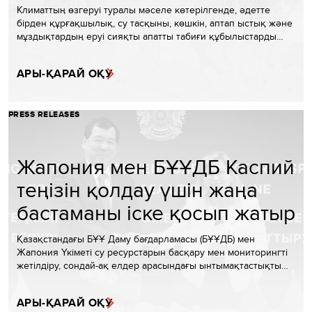
Климаттың өзгеруі туралы мәселе көтерілгенде, әдетте
бірден құрғақшылық, су тасқыны, көшкін, аптап ыстық және
мұздықтардың еруі сияқты апатты табиғи құбылыстарды…
АРЫ-ҚАРАЙ ОҚУ
PRESS RELEASES
Жапония мен БҰҰДБ Каспий
теңізін қолдау үшін жаңа
бастаманы іске қосып жатыр
Қазақстандағы БҰҰ Даму бағдарламасы (БҰҰДБ) мен
Жапония Үкіметі су ресурстарын басқару мен мониторингті
жетілдіру, сондай-ақ елдер арасындағы ынтымақтастықты…
АРЫ-ҚАРАЙ ОҚУ