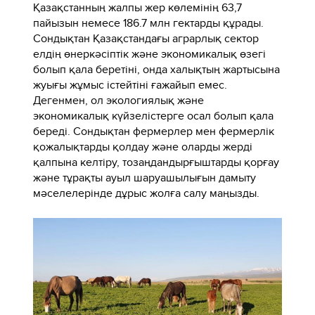
Қазақстанның жалпы жер көлемінің 63,7
пайызын немесе 186.7 млн гектарды құрады.
Сондықтан Қазақстандағы аграрлық сектор
елдің өнеркәсіптік және экономикалық өзегі
болып қала беретіні, онда халықтың жартысына
жуығы жұмыс істейтіні ғажайып емес.
Дегенмен, ол экологиялық және
экономикалық күйзелістерге осал болып қала
береді. Сондықтан фермерлер мен фермерлік
қожалықтарды қолдау және оларды жерді
қалпына келтіру, тозаңдандырғыштарды қорғау
және тұрақты ауыл шаруашылығын дамыту
мәселелерінде дұрыс жолға салу маңызды.