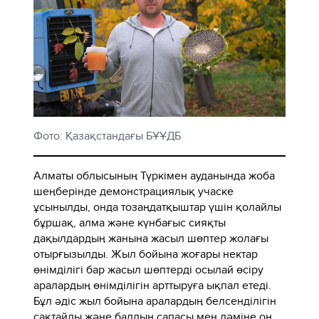
Фото: Қазақстандағы БҰҰДБ
Алматы облысының Түркімен ауданында жоба
шеңберінде демонстрациялық учаске
ұсынылды, онда тозаңдатқыштар үшін қолайлы
бұршақ, алма және күнбағыс сияқты
дақылдардың жанына жасыл шөптер жолағы
отырғызылды. Жыл бойына жоғары нектар
өнімділігі бар жасыл шөптерді осылай өсіру
аралардың өнімділігін арттыруға ықпал етеді.
Бұл әдіс жыл бойына аралардың белсенділігін
сақтайды және балдың сапасы мен дәміне оң