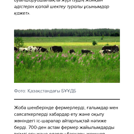
әдістерін қалай шектеу туралы ұсынымдар
қажет».
Фото: Қазақстандағы БҰҰДБ
Жоба шеңберінде фермерлерді, ғалымдар мен
саясаткерлерді хабардар ету және оқыту
жөніндегі іс-шаралар айтарлықтай нәтиже
берді. 700-ден астам фермер жайылымдарды
тиімді егу және оларды басқару, жемшөп