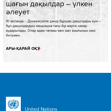
шағын дақылдар – үлкен
әлеует
10 ақпанда – Дүниежүзілік дәнді бұршақ дақылдары күні –
бұл дақылдардың маңызына тағы бір мәрте назар
аударылады. Олар адам тағамы мен мал азығының көзі
болумен…
АРЫ-ҚАРАЙ ОҚУ
United Nations