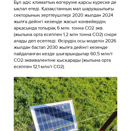
Бұл әдіс климаттың өзгеруіне қарсы күреске де
ықпал етеді. Қазақстанның мал шаруашылығы
секторының зерттеушілері 2020 жылдан 2024
жылға дейінгі кезеңде жасыл конвейердің
арқасында топырақ 6 млн. тонна СО2 экв.
(жылына орта есеппен 1,2 млн тонна СО2) сіңіре
алады деп есептеді. Өсірудің осы моделін 2026
жылдан бастап 2030 жылға дейінгі кезеңде
пайдаланған кезде шығарындылар 60,5 млн/т
СО2-эквивалентіне қысқарады (жылына орта
есеппен 12,1 млн/т СО2).