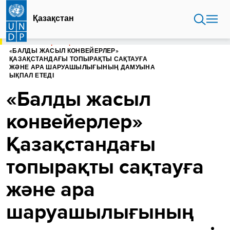
Skip
to
Қазақстан
main
content
БАСТЫ БЕТ
ҚАЗАҚСТАН
«БАЛДЫ ЖАСЫЛ КОНВЕЙЕРЛЕР»
ҚАЗАҚСТАНДАҒЫ ТОПЫРАҚТЫ САҚТАУҒА
ЖӘНЕ АРА ШАРУАШЫЛЫҒЫНЫҢ ДАМУЫНА
ЫҚПАЛ ЕТЕДІ
«Балды жасыл
конвейерлер»
Қазақстандағы
топырақты сақтауға
және ара
шаруашылығының