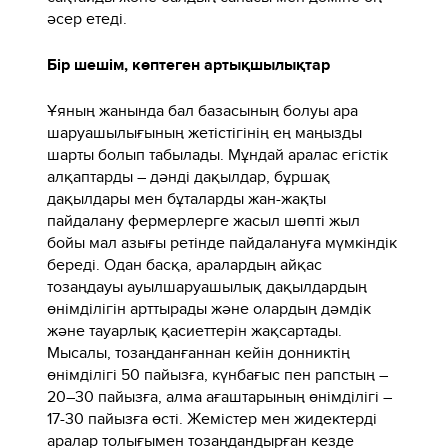
әсер етеді.
Бір шешім, көптеген артықшылықтар
Ұяның жанында бал базасының болуы ара
шаруашылығының жетістігінің ең маңызды
шарты болып табылады. Мұндай аралас егістік
алқаптарды – дәнді дақылдар, бұршақ
дақылдары мен бұталарды жан-жақты
пайдалану фермерлерге жасыл шөпті жыл
бойы мал азығы ретінде пайдалануға мүмкіндік
береді. Одан басқа, аралардың айқас
тозаңдауы ауылшаруашылық дақылдардың
өнімділігін арттырады және олардың дәмдік
және тауарлық қасиеттерін жақсартады.
Мысалы, тозаңданғаннан кейін донниктің
өнімділігі 50 пайызға, күнбағыс пен рапстың –
20–30 пайызға, алма ағаштарының өнімділігі –
17-30 пайызға өсті. Жемістер мен жидектерді
аралар толығымен тозаңдандырған кезде