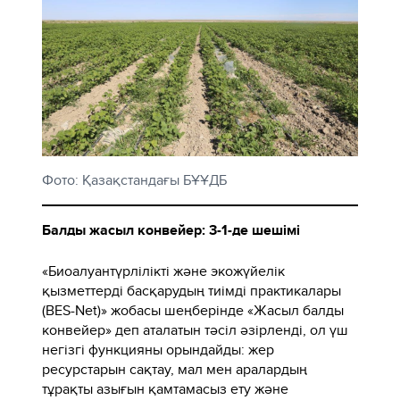
Фото: Қазақстандағы БҰҰДБ
Балды жасыл конвейер: 3-1-де шешімі
«Биоалуантүрлілікті және экожүйелік
қызметтерді басқарудың тиімді практикалары
(BES-Net)» жобасы шеңберінде «Жасыл балды
конвейер» деп аталатын тәсіл әзірленді, ол үш
негізгі функцияны орындайды: жер
ресурстарын сақтау, мал мен аралардың
тұрақты азығын қамтамасыз ету және