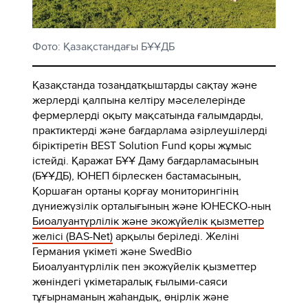
Фото: Қазақстандағы БҰҰДБ
Қазақстанда тозаңдатқыштарды сақтау және
жерлерді қалпына келтіру мәселелерінде
фермерлерді оқыту мақсатында ғалымдарды,
практиктерді және бағдарлама әзірлеушілерді
біріктіретін BEST Solution Fund қоры жұмыс
істейді. Қаражат БҰҰ Даму бағдарламасының
(БҰҰДБ), ЮНЕП бірлескен бастамасының,
Қоршаған ортаны қорғау мониторингінің
дүниежүзілік орталығының және ЮНЕСКО-ның
Биоалуантүрлілік және экожүйелік қызметтер
желісі (BAS-Net)
арқылы беріледі. Желіні
Германия үкіметі және SwedBio
Биоалуантүрлілік пен экожүйелік қызметтер
жөніндегі үкіметаралық ғылыми-саяси
тұғырнаманың жаһандық, өңірлік және