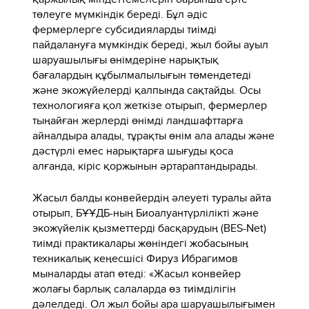
төлеуге мүмкіндік береді. Бұл әдіс
фермерлерге субсидияларды тиімді
пайдалануға мүмкіндік береді, жыл бойы ауыл
шаруашылығы өнімдеріне нарықтық
бағалардың құбылмалылығын төмендетеді
және экожүйелерді қалпында сақтайды. Осы
технологияға қол жеткізе отырып, фермерлер
тыңайған жерлерді өнімді ландшафттарға
айналдыра алады, тұрақты өнім ала алады және
дәстүрлі емес нарықтарға шығуды қоса
алғанда, кіріс қоржынын әртараптандырады.
Жасыл балды конвейердің әлеуеті туралы айта
отырып, БҰҰДБ-ның Биоалуантүрлілікті және
экожүйелік қызметтерді басқарудың (BES-Net)
тиімді практикалары жөніндегі жобасының
техникалық кеңесшісі Фируз Ибрагимов
мыналарды атап өтеді: «Жасыл конвейер
жолағы барлық салаларда өз тиімділігін
дәлелдеді. Ол жыл бойы ара шаруашылығымен