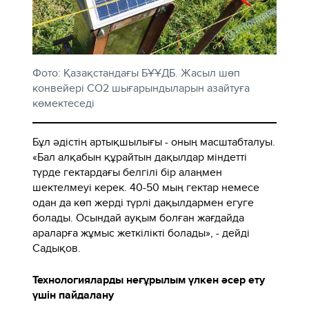
Фото: Қазақстандағы БҰҰДБ. Жасыл шөп
конвейері CO2 шығарындыларын азайтуға
көмектеседі
Бұл әдістің артықшылығы - оның масштабталуы.
«Бал алқабын құрайтын дақылдар міндетті
түрде гектардағы белгілі бір алаңмен
шектелмеуі керек. 40-50 мың гектар немесе
одан да көп жерді түрлі дақылдармен егуге
болады. Осындай ауқым болған жағдайда
араларға жұмыс жеткілікті болады», - дейді
Садықов.
Технологияларды неғұрылым үлкен әсер ету
үшін пайдалану