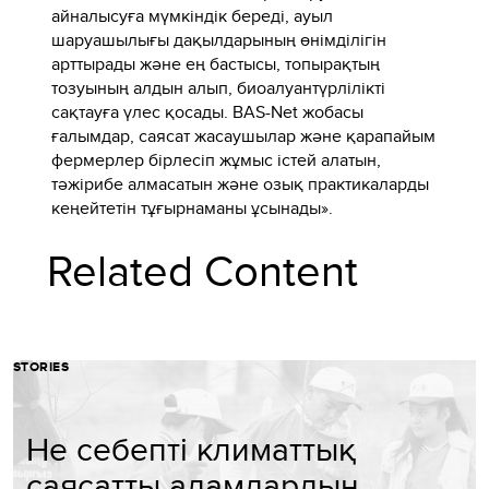
айналысуға мүмкіндік береді, ауыл
шаруашылығы дақылдарының өнімділігін
арттырады және ең бастысы, топырақтың
тозуының алдын алып, биоалуантүрлілікті
сақтауға үлес қосады. BAS-Net жобасы
ғалымдар, саясат жасаушылар және қарапайым
фермерлер бірлесіп жұмыс істей алатын,
тәжірибе алмасатын және озық практикаларды
кеңейтетін тұғырнаманы ұсынады».
Related Content
STORIES
Не себепті климаттық
саясатты адамдардың