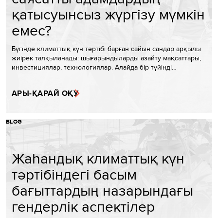
қатысуынсыз жүргізу мүмкін
емес?
Бүгінде климаттық күн тәртібі барған сайын сандар арқылы
жиірек талқыланады: шығарындыларды азайту мақсаттары,
инвестициялар, технологиялар. Алайда бір түйінді…
АРЫ-ҚАРАЙ ОҚУ
BLOG
Жаһандық климаттық күн
тәртібіндегі басым
бағыттардың назарындағы
гендерлік аспектілер