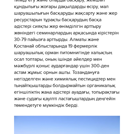
құндылығы жоғары дақылдарды өсіру, мал
шаруашылығын басқаруды жақсарту және жер
ресурстарын тұрақты басқарудың басқа
әдістері сияқты жер өнімділігін арттыру
жөніндегі семинарлардың арқасында кірістерін
30-79 пайызға арттырды. Алматы және
Қостанай облыстарында 19 фермерлік
шаруашылық орман питомнигінде халықтың
осал топтары, оның ішінде әйелдер мен
мәжбүрлі қоныс аударғандар үшін 300-ден
астам жұмыс орнын ашты. Тозаңдануға
негізделген және химиялық пестицидтер мен
тыңайтқыштарды болдырмайтын органикалық
егіншіліктің жаңа әдістері ауадағы, топырақтағы
және судағы қауіпті ластағыштардың деңгейін
төмендетуге мүмкіндік берді.