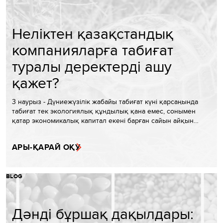
Неліктен қазақстандық
компанияларға табиғат
туралы деректерді ашу
қажет?
3 наурыз - Дүниежүзілік жабайы табиғат күні қарсаңында
табиғат тек экологиялық құндылық қана емес, сонымен
қатар экономикалық капитал екені барған сайын айқын…
АРЫ-ҚАРАЙ ОҚУ
BLOG
Дәнді бұршақ дақылдары: