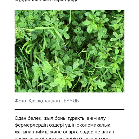
Фото: Қазақстандағы БҰҰДБ
Одан бөлек, жыл бойы тұрақты өнім алу
фермерлердің өздері үшін экономикалық
жағынан тиімді және оларға өздеріне алған
қаржылық міндеттемелерін барынша ерте