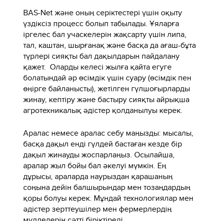
BAS-Net және оның серіктестері үшін оқыту
үздіксіз процесс болып табылады. Ұяларға
іргелес бал учаскелерін жақсарту үшін липа,
тал, каштан, шырғанақ және басқа да ағаш-бұта
түрлері сияқты бал дақылдарын пайдалану
қажет. Оларды келесі жылға қайта егуге
болатындай әр өсімдік үшін суару (өсімдік пен
өңірге байланысты), жетілген гүлшоғырларды
жинау, кептіру және бастыру сияқты айрықша
агротехникалық әдістер қолданылуы керек.
Аралас немесе аралас себу маңызды: мысалы,
басқа дақыл енді гүлдей бастаған кезде бір
дақыл жинауды жоспарлаңыз. Осылайша,
аралар жыл бойы бал әкелуі мүмкін. Ең
дұрысы, араларда наурыздан қарашаның
соңына дейін балшырындар мен тозаңдардың
қоры болуы керек. Мұндай технологиялар мен
әдістер зерттеушілер мен фермерлердің
мүдделерін сәтті біріктіреді.