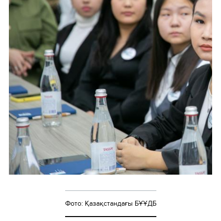
Фото: Қазақстандағы БҰҰДБ