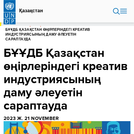
Skip
to
Қазақстан
main
content
БАСТЫ БЕТ
ҚАЗАҚСТАН
БҰҰДБ ҚАЗАҚСТАН ӨҢІРЛЕРІНДЕГІ КРЕАТИВ
ИНДУСТРИЯСЫНЫҢ ДАМУ ӘЛЕУЕТІН
САРАПТАУДА
БҰҰДБ Қазақстан
өңірлеріндегі креатив
индустриясының
даму әлеуетін
сараптауда
2023 Ж. 21 NOVEMBER