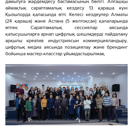
дамытуға жәрдемдесу бастамасының бөлігі. Алғашқы
аймақтық сараптамалық кездесу 13 қараша күні
Қызылорда қаласында өтті. Келесі кездеулер Алматы
(24 қараша) және Астана (5 желтоқсан) қалаларында
өтпек. Сараптамалық сессиялар аясында
қатысушыларға арнап цифрлық шешімдерді пайдалану
арқылы креатив индустриясын коммерцияландыру,
цифрлық медиа аясында позициялау және брендинг
бойынша мастер-класстар ұйымдастырылмақ.