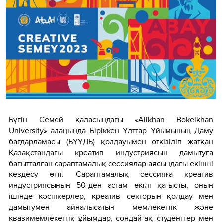
Бүгін Семей қаласындағы «Alikhan Bokeikhan
University» алаңында Біріккен Ұлттар Ұйымының Даму
бағдарламасы (БҰҰДБ) қолдауымен өткізіліп жатқан
Қазақстандағы креатив индустриясын дамытуға
бағытталған сараптамалық сессиялар аясындағы екінші
кездесу өтті. Сараптамалық сессияға креатив
индустриясының 50-ден астам өкілі қатысты, оның
ішінде кәсіпкерлер, креатив секторын қолдау мен
дамытумен айналысатын мемлекеттік және
квазимемлекеттік ұйымдар, сондай-ақ студенттер мен