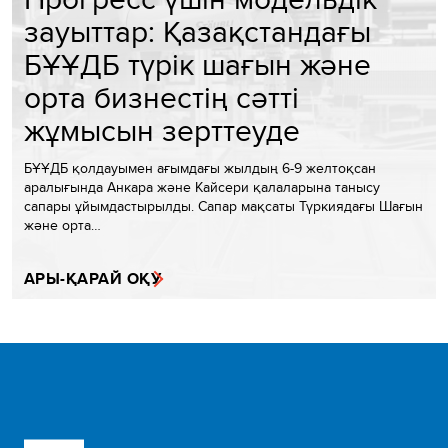
зауыттар: Қазақстандағы
БҰҰДБ түрік шағын және
орта бизнестің сәтті
жұмысын зерттеуде
БҰҰДБ қолдауымен ағымдағы жылдың 6-9 желтоқсан
аралығында Анкара және Кайсери қалаларына танысу
сапары ұйымдастырылды. Сапар мақсаты Түркиядағы Шағын
және орта…
АРЫ-ҚАРАЙ ОҚУ