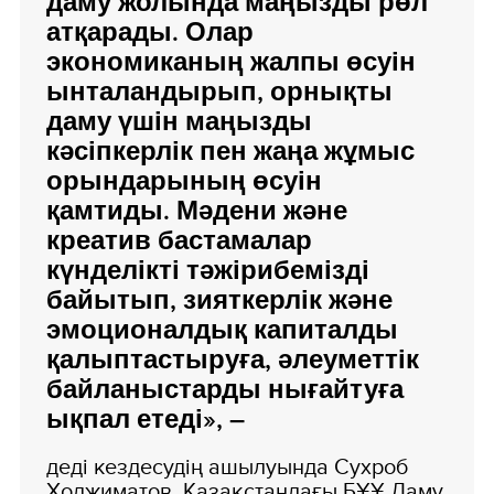
даму жолында маңызды рөл
атқарады. Олар
экономиканың жалпы өсуін
ынталандырып, орнықты
даму үшін маңызды
кәсіпкерлік пен жаңа жұмыс
орындарының өсуін
қамтиды. Мәдени және
креатив бастамалар
күнделікті тәжірибемізді
байытып, зияткерлік және
эмоционалдық капиталды
қалыптастыруға, әлеуметтік
байланыстарды нығайтуға
ықпал етеді», –
деді кездесудің ашылуында Сухроб
Ходжиматов, Қазақстандағы БҰҰ Даму