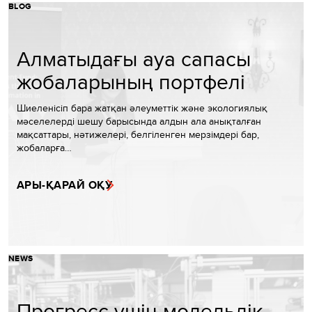
BLOG
Алматыдағы ауа сапасы
жобаларының портфелі
Шиеленісіп бара жатқан әлеуметтік және экологиялық
мәселелерді шешу барысында алдын ала анықталған
мақсаттары, нәтижелері, белгіленген мерзімдері бар,
жобаларға…
АРЫ-ҚАРАЙ ОҚУ
NEWS
Прогресс үшін модельдік