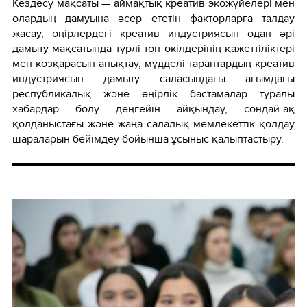
Кездесу мақсаты — аймақтық креатив экожүйелері мен
олардың дамуына әсер ететін факторларға талдау
жасау, өңірлердегі креатив индустриясын одан әрі
дамыту мақсатында түрлі топ өкілдерінің қажеттіліктері
мен көзқарасын анықтау, мүдделі тараптардың креатив
индустриясын дамыту саласындағы ағымдағы
республикалық және өңірлік бастамалар туралы
хабардар болу деңгейін айқындау, сондай-ақ
қолданыстағы және жаңа салалық мемлекеттік қолдау
шараларын бейімдеу бойынша ұсыныс қалыптастыру.