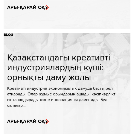
АРЫ-ҚАРАЙ ОҚУ
BLOG
Қазақстандағы креативті
индустриялардың күші:
орнықты даму жолы
Креативті индустрия экономикалық дамуда басты рөл
атқарады. Олар жұмыс орындарын ашады, кәсіпкерлікті
ынталандырады және инновацияны дамытады. Бұл
салалар…
АРЫ-ҚАРАЙ ОҚУ