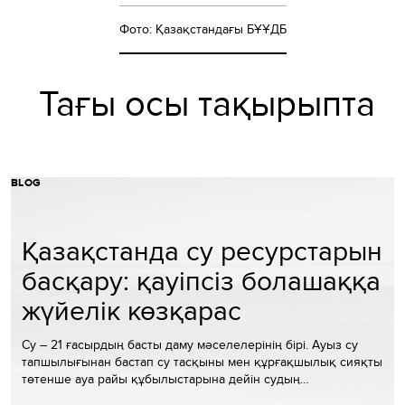
Фото: Қазақстандағы БҰҰДБ
Тағы осы тақырыпта
BLOG
Қазақстанда су ресурстарын
басқару: қауіпсіз болашаққа
жүйелік көзқарас
Су – 21 ғасырдың басты даму мәселелерінің бірі. Ауыз су
тапшылығынан бастап су тасқыны мен құрғақшылық сияқты
төтенше ауа райы құбылыстарына дейін судың…