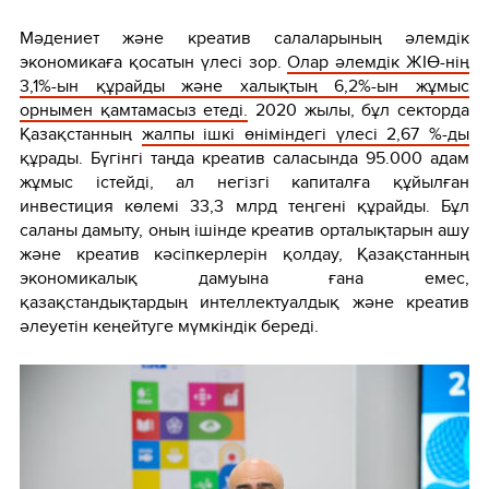
Мәдениет және креатив салаларының әлемдік
экономикаға қосатын үлесі зор.
Олар әлемдік ЖІӨ-нің
3,1%-ын құрайды және халықтың 6,2%-ын жұмыс
орнымен қамтамасыз етеді.
2020 жылы, бұл секторда
Қазақстанның
жалпы ішкі өніміндегі үлесі 2,67 %-ды
құрады. Бүгінгі таңда креатив саласында 95.000 адам
жұмыс істейді, ал негізгі капиталға құйылған
инвестиция көлемі 33,3 млрд теңгені құрайды. Бұл
саланы дамыту, оның ішінде креатив орталықтарын ашу
және креатив кәсіпкерлерін қолдау, Қазақстанның
экономикалық дамуына ғана емес,
қазақстандықтардың интеллектуалдық және креатив
әлеуетін кеңейтуге мүмкіндік береді.