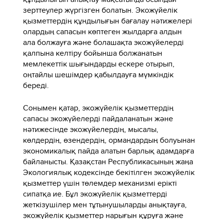
зерттеулер жүргізген болатын. Экожүйелік
қызметтердің құндылығын бағалау нәтижелері
олардың сапасын көптеген жылдарға алдын
ала болжауға және болашақта экожүйелерді
қалпына келтіру бойынша болжанатын
мемлекеттік шығындарды ескере отырып,
оңтайлы шешімдер қабылдауға мүмкіндік
береді.
Сонымен қатар, экожүйелік қызметтердің
сапасы экожүйелерді пайдаланатын және
нәтижесінде экожүйелердің, мысалы,
көлдердің, өзендердің, ормандардың болуынан
экономикалық пайда алатын барлық адамдарға
байланысты. Қазақстан Республикасының жаңа
Экологиялық кодексінде бекітілген экожүйелік
қызметтер үшін төлемдер механизмі ерікті
сипатқа ие. Бұл экожүйелік қызметтерді
жеткізушілер мен тұтынушыларды анықтауға,
экожүйелік қызметтер нарығын құруға және