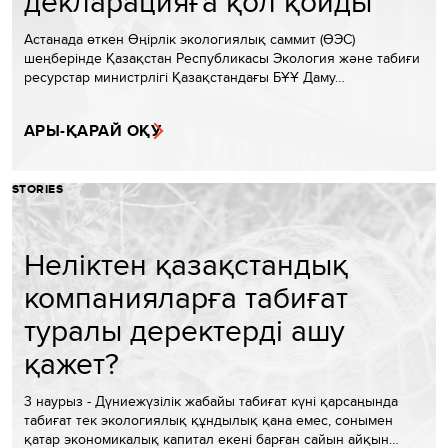
декларацияға қол қойды
Астанада өткен Өңірлік экологиялық саммит (ӨЭС)
шеңберінде Қазақстан Республикасы Экология және табиғи
ресурстар министрлігі Қазақстандағы БҰҰ Даму…
АРЫ-ҚАРАЙ ОҚУ
STORIES
Неліктен қазақстандық
компанияларға табиғат
туралы деректерді ашу
қажет?
3 наурыз - Дүниежүзілік жабайы табиғат күні қарсаңында
табиғат тек экологиялық құндылық қана емес, сонымен
қатар экономикалық капитал екені барған сайын айқын…