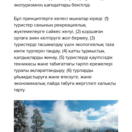
экотуризмнің қағидаттары бекітілді.
Бұл принциптерге келесі мыналар кіреді: (1)
туристер санының рекреациялық
жүктемелерге сәйкес келуі, (2) қоршаған
ортаға зиян келтіруге жол бермеу, (3)
туристерді тасымалдау үшін экологиялық таза
көлік түрлерін таңдау, (4) қатты тұрмыстық
қалдықтарды жинау, (5) туристерді қауіпсіздік
техникасы және табиғаттағы тәртіп ережелері
туралы ақпараттандыру, (6) турларды
ұйымдастыруға және өткізуге, және
экономикалық пайда табуға жергілікті халықты
тарту.