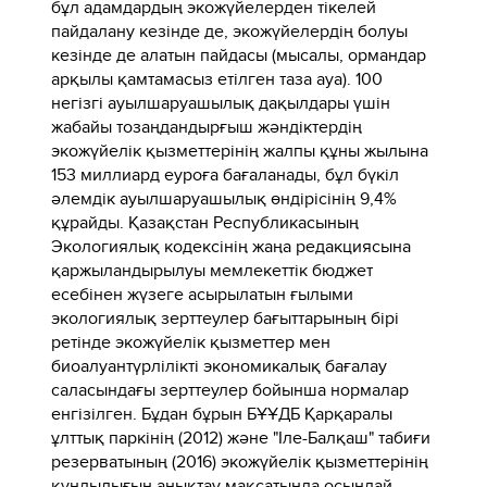
бұл адамдардың экожүйелерден тікелей
пайдалану кезінде де, экожүйелердің болуы
кезінде де алатын пайдасы (мысалы, ормандар
арқылы қамтамасыз етілген таза ауа). 100
негізгі ауылшаруашылық дақылдары үшін
жабайы тозаңдандырғыш жәндіктердің
экожүйелік қызметтерінің жалпы құны жылына
153 миллиард еуроға бағаланады, бұл бүкіл
әлемдік ауылшаруашылық өндірісінің 9,4%
құрайды. Қазақстан Республикасының
Экологиялық кодексінің жаңа редакциясына
қаржыландырылуы мемлекеттік бюджет
есебінен жүзеге асырылатын ғылыми
экологиялық зерттеулер бағыттарының бірі
ретінде экожүйелік қызметтер мен
биоалуантүрлілікті экономикалық бағалау
саласындағы зерттеулер бойынша нормалар
енгізілген. Бұдан бұрын БҰҰДБ Қарқаралы
ұлттық паркінің (2012) және "Іле-Балқаш" табиғи
резерватының (2016) экожүйелік қызметтерінің
құндылығын анықтау мақсатында осындай