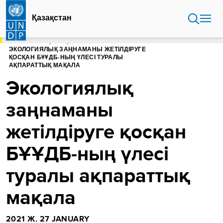
Skip
to
Қазақстан
main
content
БАСТЫ БЕТ
ҚАЗАҚСТАН
ЭКОЛОГИЯЛЫҚ ЗАҢНАМАНЫ ЖЕТІЛДІРУГЕ
ҚОСҚАН БҰҰДБ-НЫҢ ҮЛЕСІ ТУРАЛЫ
АҚПАРАТТЫҚ МАҚАЛА
Экологиялық
заңнаманы
жетілдіруге қосқан
БҰҰДБ-ның үлесі
туралы ақпараттық
мақала
2021 Ж. 27 JANUARY