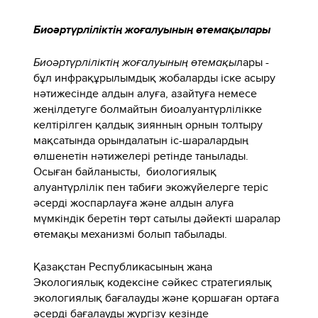
Биоәртүрліліктің жоғалуының өтемақылары
Биоәртүрліліктің жоғалуының өтемақы
лары -
бұл инфрақұрылымдық жобаларды іске асыру
нәтижесінде алдын алуға, азайтуға немесе
жеңілдетуге болмайтын биоалуантүрлілікке
келтірілген қалдық зиянның орнын толтыру
мақсатында орындалатын іс-шаралардың
өлшенетін нәтижелері ретінде танылады.
Осыған байланысты, биологиялық
алуантүрлілік пен табиғи экожүйелерге теріс
әсерді жоспарлауға және алдын алуға
мүмкіндік беретін төрт сатылы дәйекті шаралар
өтемақы механизмі болып табылады.
Қазақстан Республикасының жаңа
Экологиялық кодексіне сәйкес стратегиялық
экологиялық бағалауды және қоршаған ортаға
әсерді бағалауды жүргізу кезінде