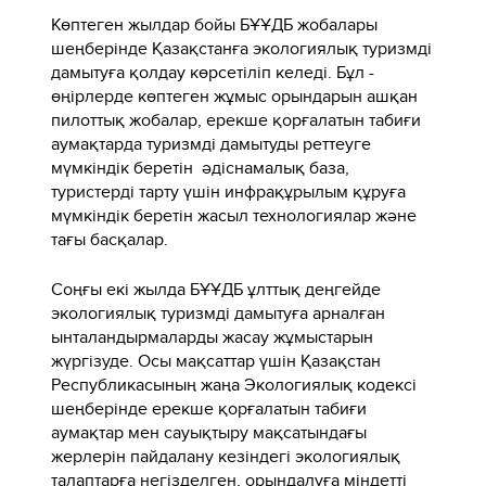
Көптеген жылдар бойы БҰҰДБ жобалары
шеңберінде Қазақстанға экологиялық туризмді
дамытуға қолдау көрсетіліп келеді. Бұл -
өңірлерде көптеген жұмыс орындарын ашқан
пилоттық жобалар, ерекше қорғалатын табиғи
аумақтарда туризмді дамытуды реттеуге
мүмкіндік беретін әдіснамалық база,
туристерді тарту үшін инфрақұрылым құруға
мүмкіндік беретін жасыл технологиялар және
тағы басқалар.
Соңғы екі жылда БҰҰДБ ұлттық деңгейде
экологиялық туризмді дамытуға арналған
ынталандырмаларды жасау жұмыстарын
жүргізуде. Осы мақсаттар үшін Қазақстан
Республикасының жаңа Экологиялық кодексі
шеңберінде ерекше қорғалатын табиғи
аумақтар мен сауықтыру мақсатындағы
жерлерін пайдалану кезіндегі экологиялық
талаптарға негізделген, орындалуға міндетті