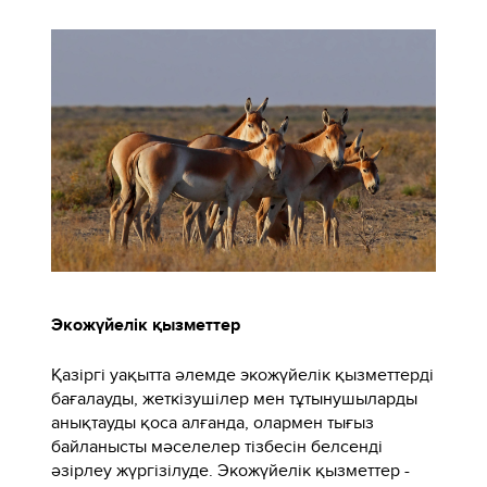
Экожүйелік қызметтер
Қазіргі уақытта әлемде экожүйелік қызметтерді
бағалауды, жеткізушілер мен тұтынушыларды
анықтауды қоса алғанда, олармен тығыз
байланысты мәселелер тізбесін белсенді
әзірлеу жүргізілуде. Экожүйелік қызметтер -