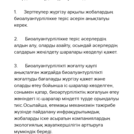
1. Зерттеулер жүргізу арқылы жобалардың
биоалуантүрлілікке теріс әсерін анықталуы
керек.
2. Биоалуантүрлілікке теріс әсерлердің
алдын алу, оларды азайту, осындай әсерлердің
салдарын жеңілдету шаралары көзделуі қажет.
3. Биоалуантүрлілікті жоғалту қаупі
анықталған жағдайда биоалуантүрлілікті
жоғалтуды бағалауды жүргізу қажет және
оларды өтеу бойынша іс-шаралар көзделген,
сонымен қатар, биоәртүрліліктің жоғалуын өтеу
жөніндегі іс-шаралар міндетті түрде орындалуы
тиіс.Осылайша, өтемақы механизмін тәжірибе
жүзінде пайдалану инфрақұрылымдық
жобаларды іске асыратын компаниялардың
экологиялық жауапкершілігін арттыруға
мүмкіндік береді.