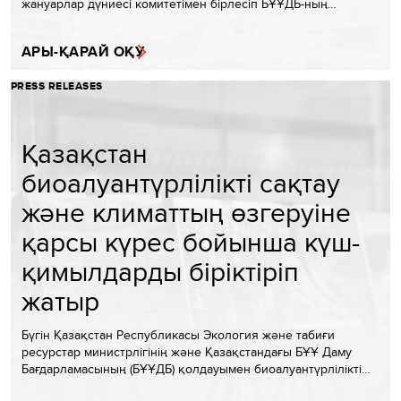
жануарлар дүниесі комитетімен бірлесіп БҰҰДБ-ның…
АРЫ-ҚАРАЙ ОҚУ
PRESS RELEASES
Қазақстан
биоалуантүрлілікті сақтау
және климаттың өзгеруіне
қарсы күрес бойынша күш-
қимылдарды біріктіріп
жатыр
Бүгін Қазақстан Республикасы Экология және табиғи
ресурстар министрлігінің және Қазақстандағы БҰҰ Даму
Бағдарламасының (БҰҰДБ) қолдауымен биоалуантүрлілікті…