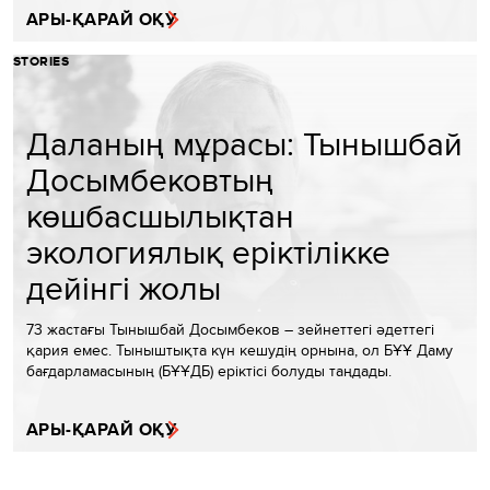
АРЫ-ҚАРАЙ ОҚУ
STORIES
Даланың мұрасы: Тынышбай
Досымбековтың
көшбасшылықтан
экологиялық еріктілікке
дейінгі жолы
73 жастағы Тынышбай Досымбеков – зейнеттегі әдеттегі
қария емес. Тыныштықта күн кешудің орнына, ол БҰҰ Даму
бағдарламасының (БҰҰДБ) еріктісі болуды таңдады.
АРЫ-ҚАРАЙ ОҚУ