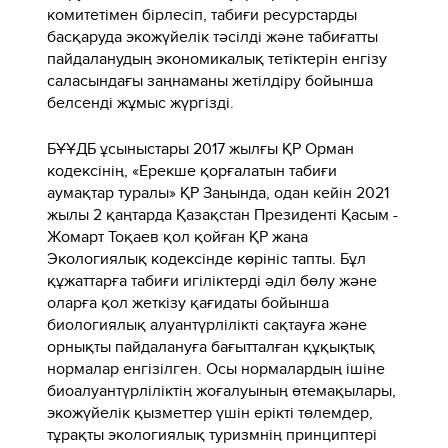
комитетімен бірлесіп, табиғи ресурстарды
басқаруда экожүйелік тәсілді және табиғатты
пайдаланудың экономикалық тетіктерін енгізу
саласындағы заңнаманы жетілдіру бойынша
белсенді жұмыс жүргізді.
БҰҰДБ ұсыныстары 2017 жылғы ҚР Орман
кодексінің, «Ерекше қорғалатын табиғи
аумақтар туралы» ҚР Заңында, одан кейін 2021
жылы 2 қаңтарда Қазақстан Президенті Қасым -
Жомарт Тоқаев қол қойған ҚР жаңа
Экологиялық кодексінде көрініс тапты. Бұл
құжаттарға табиғи игіліктерді әділ бөлу және
оларға қол жеткізу қағидаты бойынша
биологиялық алуантүрлілікті сақтауға және
орнықты пайдалануға бағытталған құқықтық
нормалар енгізілген. Осы нормалардың ішіне
биоалуантүрліліктің жоғалуының өтемақылары,
экожүйелік қызметтер үшін ерікті төлемдер,
тұрақты экологиялық туризмнің принциптері