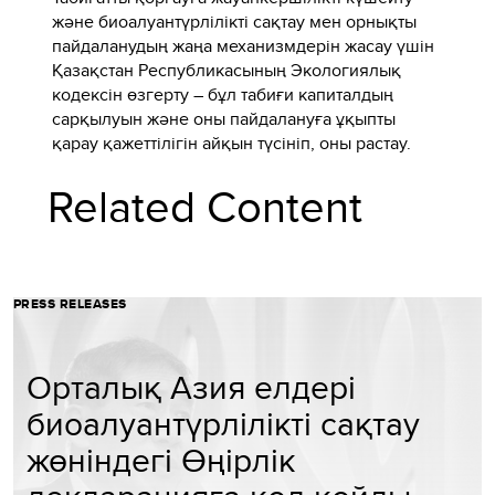
және биоалуантүрлілікті сақтау мен орнықты
пайдаланудың жаңа механизмдерін жасау үшін
Қазақстан Республикасының Экологиялық
кодексін өзгерту – бұл табиғи капиталдың
сарқылуын және оны пайдалануға ұқыпты
қарау қажеттілігін айқын түсініп, оны растау.
Related Content
PRESS RELEASES
Орталық Азия елдері
биоалуантүрлілікті сақтау
жөніндегі Өңірлік