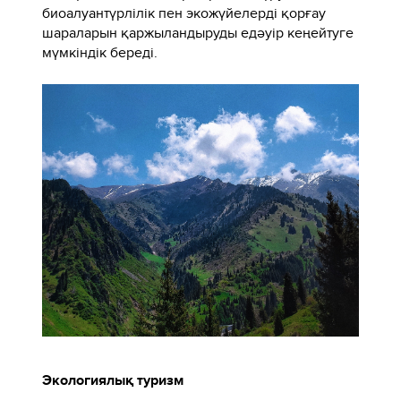
биоалуантүрлілік пен экожүйелерді қорғау
шараларын қаржыландыруды едәуір кеңейтуге
мүмкіндік береді.
Экологиялық туризм