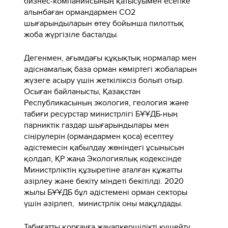
бизнес-компаниясының қатысуымен есепке
алынбаған ормандармен СО2
шығарындыларын өтеу бойынша пилоттық
жоба жүргізіле басталды.
Дегенмен, ағымдағы құқықтық нормалар мен
әдіснамалық база орман көміртегі жобаларын
жүзеге асыру үшін жеткіліксіз болып отыр.
Осыған байланысты, Қазақстан
Республикасының экология, геология және
табиғи ресурстар министрлігі БҰҰДБ-ның
парниктік газдар шығарындылары мен
сіңірулерін (ормандармен қоса) есептеу
әдістемесін қабылдау жөніндегі ұсынысын
қолдап, ҚР жаңа Экологиялық кодексінде
Министрліктің құзыретіне аталған құжатты
әзірлеу және бекіту міндеті бекітілді. 2020
жылы БҰҰДБ бұл әдістемені орман секторы
үшін әзірлеп, министрлік оны мақұлдады.
Табиғатты қорғауға жауапкершілікті күшейту