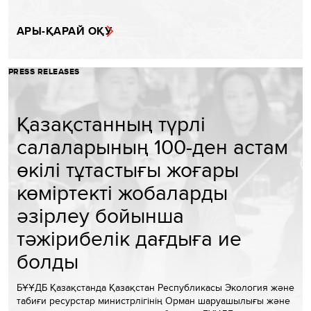
АРЫ-ҚАРАЙ ОҚУ
PRESS RELEASES
Қазақстанның түрлі
салаларының 100-ден астам
өкілі тұтастығы жоғары
көміртекті жобаларды
әзірлеу бойынша
тәжірибелік дағдыға ие
болды
БҰҰДБ Қазақстанда Қазақстан Республикасы Экология және
табиғи ресурстар министрлігінің Орман шаруашылығы және