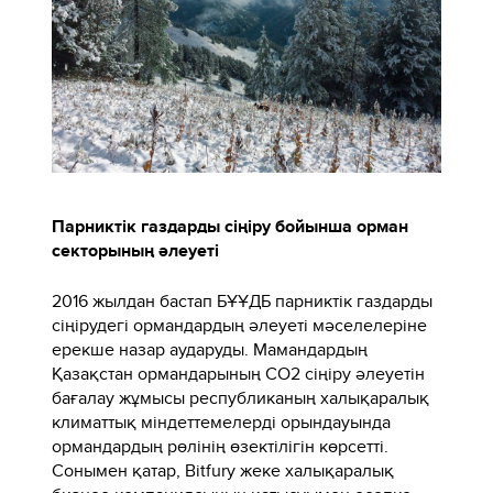
Парниктік газдарды сіңіру бойынша орман
секторының әлеуеті
2016 жылдан бастап БҰҰДБ парниктік газдарды
сіңірудегі ормандардың әлеуеті мәселелеріне
ерекше назар аударуды. Мамандардың
Қазақстан ормандарының СО2 сіңіру әлеуетін
бағалау жұмысы республиканың халықаралық
климаттық міндеттемелерді орындауында
ормандардың рөлінің өзектілігін көрсетті.
Сонымен қатар, Bitfury жеке халықаралық