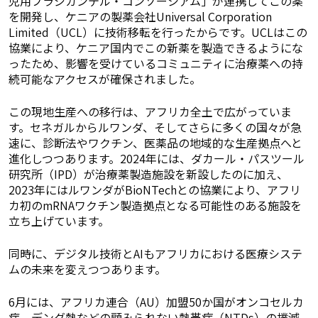
児用プラジカンテル・コンソーシアム」が連携してこの薬
を開発し、ケニアの製薬会社Universal Corporation
Limited（UCL）に技術移転を行ったからです。UCLはこの
協業により、ケニア国内でこの新薬を製造できるようにな
ったため、影響を受けているコミュニティに治療薬への持
続可能なアクセスが確保されました。
この現地生産への移行は、アフリカ全土で広がっていま
す。セネガルからルワンダ、そしてさらに多くの国々が急
速に、診断法やワクチン、医薬品の地域的な生産拠点へと
進化しつつあります。2024年には、ダカール・パスツール
研究所（IPD）が治療薬製造施設を新設したのに加え、
2023年にはルワンダがBioNTechとの協業により、アフリ
カ初のmRNAワクチン製造拠点となる可能性のある施設を
立ち上げています。
同時に、デジタル技術とAIもアフリカにおける医療システ
ムの未来を変えつつあります。
6月には、アフリカ連合（AU）加盟50か国がオンコセルカ
症、デング熱などの顧みられない熱帯病（NTDs）の撲滅