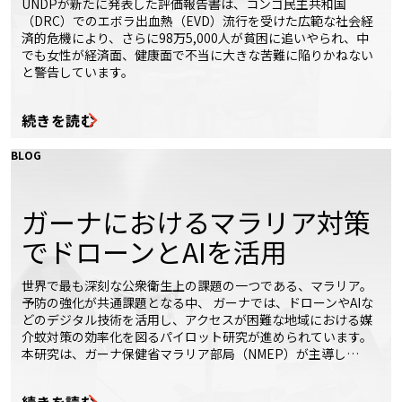
UNDPが新たに発表した評価報告書は、コンゴ民主共和国
（DRC）でのエボラ出血熱（EVD）流行を受けた広範な社会経
済的危機により、さらに98万5,000人が貧困に追いやられ、中
でも女性が経済面、健康面で不当に大きな苦難に陥りかねない
と警告しています。
続きを読む
BLOG
ガーナにおけるマラリア対策
でドローンとAIを活用
世界で最も深刻な公衆衛生上の課題の一つである、マラリア。
予防の強化が共通課題となる中、 ガーナでは、ドローンやAIな
どのデジタル技術を活用し、アクセスが困難な地域における媒
介蚊対策の効率化を図るパイロット研究が進められています。
本研究は、ガーナ保健省マラリア部局（NMEP）が主導し…