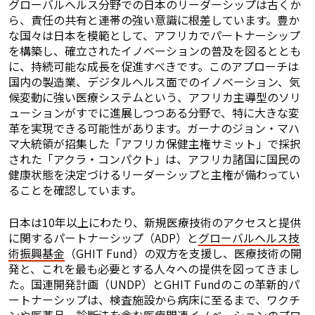
グローバルヘルス分野での日本のリーダーシップは古くか
ら、責任の共有と連帯の強い意識に根差しています。豊か
な国々は日本を模範として、アフリカでパートナーシップ
を構築し、確立されたイノベーションの普及を図るととも
に、持続可能な成長を促進すべきです。このアプローチは
国内の製造業、デジタルヘルス面でのイノベーション、気
候変動に強い医療システムという、アフリカ主導型のソリ
ューションがすでに進展しつつある分野で、特に大きな変
革を実現できる可能性があります。ガーナのジョン・マハ
マ大統領が招集した「アフリカ保健主権サミット」で採択
された「アクラ・コンパクト」は、アフリカ諸国に国民の
健康状態を決定づけるリーダーシップと主権が備わってい
ることを確認しています。
日本は10年以上にわたり、新規医療技術のアクセスと提供
に関するパートナーシップ（ADP）と
グローバルヘルス技
術振興基金
（GHIT Fund）の双方を支援し、医療技術の開
発と、これを最も必要とする人々への提供を図ってきまし
た。国連開発計画（UNDP）とGHIT Fundのこの革新的パ
ートナーシップは、検査施設から病床に至るまで、ワクチ