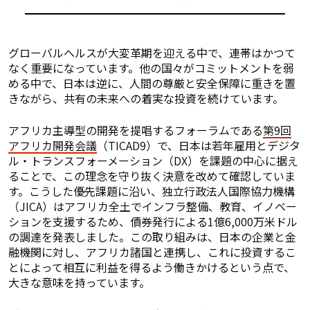
グローバルヘルスが大変革期を迎える中で、連帯はかつて
なく重要になっています。他の国々がコミットメントを弱
める中で、日本は逆に、人間の尊厳と安全保障に重きを置
きながら、共有の未来への着実な投資を続けています。
アフリカ主導型の開発を提唱するフォーラムである
第9回
アフリカ開発会議
（TICAD9）で、日本は若年雇用とデジタ
ル・トランスフォーメーション（DX）を課題の中心に据え
ることで、この理念を守り抜く決意を改めて確認していま
す。こうした優先課題に沿い、独立行政法人国際協力機構
（JICA）はアフリカ全土でインフラ整備、教育、イノベー
ションを支援するため、債券発行による1億6,000万米ドル
の調達を発表しました。この取り組みは、日本の企業と金
融機関に対し、アフリカ諸国と連携し、これに投資するこ
とによって相互に利益を得るよう働きかけるという点で、
大きな意味を持っています。