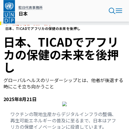
メ
駐日代表事務所
イ
日本
ン
コ
ホーム
日本
ニュースルーム
ン
日本、TICADでアフリカの保健の未来を後押し
テ
日本、TICADでアフリ
ン
ツ
カの保健の未来を後押
に
移
し
動
グローバルヘルスのリーダーシップとは、他者が後退する
時にこそ立ち向かうこと
2025年8月21日
ワクチンの現地生産からデジタルインフラの整備、
再生可能エネルギーの普及に至るまで、日本はアフ
リカの保健イノベーションに投資しています。