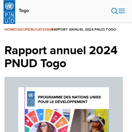
Aller
au
Togo
contenu
principal
HOME
TOGO
PUBLICATIONS
RAPPORT ANNUEL 2024 PNUD TOGO
Rapport annuel 2024
PNUD Togo