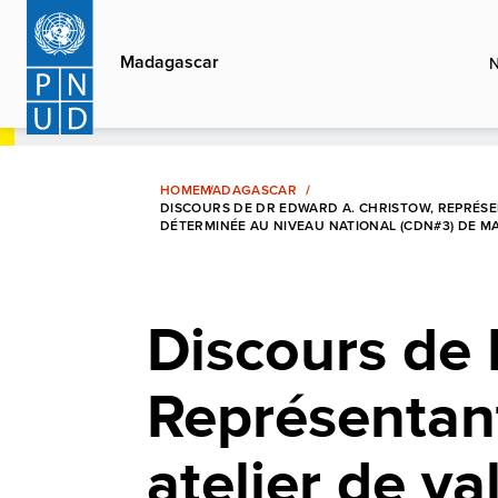
Aller
au
Madagascar
contenu
principal
HOME
MADAGASCAR
DISCOURS DE DR EDWARD A. CHRISTOW, REPRÉSEN
DÉTERMINÉE AU NIVEAU NATIONAL (CDN#3) DE 
Discours de 
Représentan
atelier de va