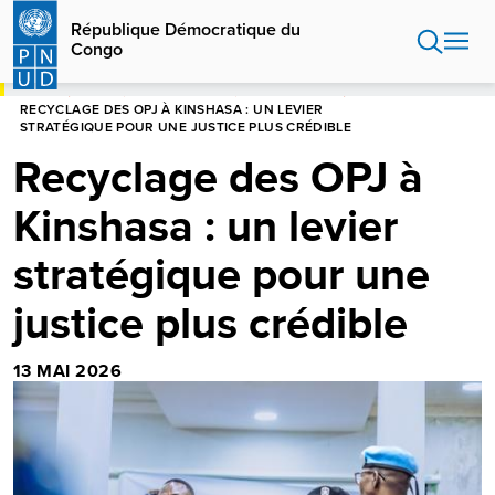
Aller
République Démocratique du
au
Congo
contenu
principal
HOME
RÉPUBLIQUE DÉMOCRATIQUE DU CONGO
RECYCLAGE DES OPJ À KINSHASA : UN LEVIER
STRATÉGIQUE POUR UNE JUSTICE PLUS CRÉDIBLE
Recyclage des OPJ à
Kinshasa : un levier
stratégique pour une
justice plus crédible
13 MAI 2026