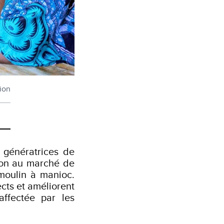
ion
 génératrices de
llon au marché de
 moulin à manioc.
ects et améliorent
ffectée par les