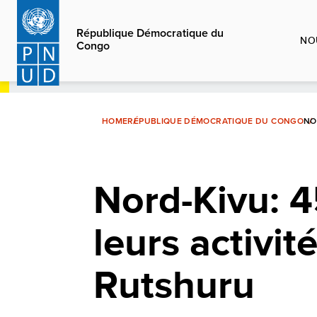
Aller
au
République Démocratique du
NO
Congo
contenu
principal
HOME
RÉPUBLIQUE DÉMOCRATIQUE DU CONGO
NO
Nord-Kivu: 
leurs activi
Rutshuru