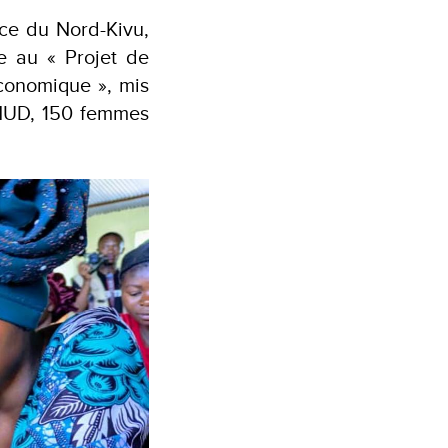
nce du Nord-Kivu,
e au « Projet de
conomique », mis
PNUD, 150 femmes