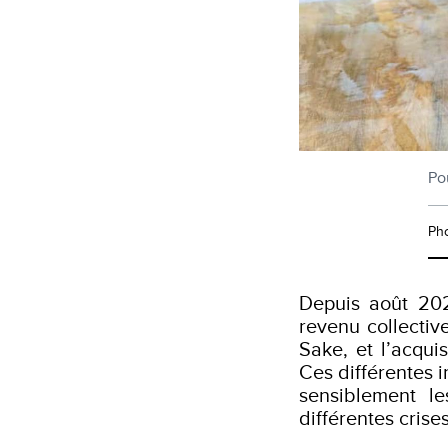
Po
Ph
Depuis août 202
revenu collectiv
Sake, et l’acqui
Ces différentes i
sensiblement l
différentes crise