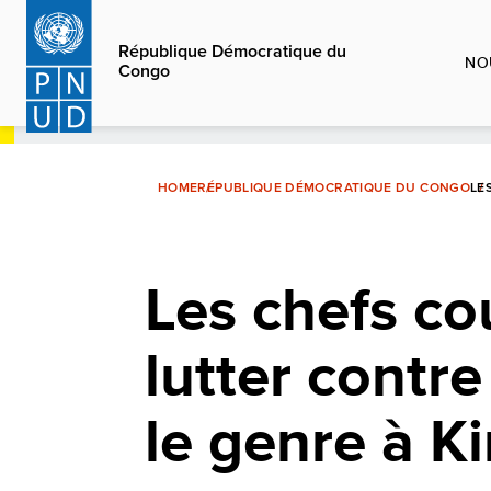
Aller
au
République Démocratique du
NO
Congo
contenu
principal
HOME
RÉPUBLIQUE DÉMOCRATIQUE DU CONGO
LE
Les chefs co
lutter contre
le genre à K