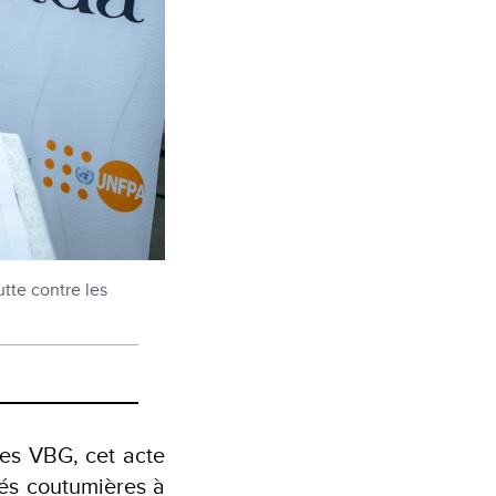
utte contre les
les VBG, cet acte
és coutumières à